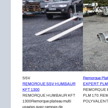
SSV
Remorque Pla
REMORQUE SSV HUMBAUR
EXPERT PLM
KFT 1300
REMORQUE 
REMORQUE HUMBAUR KFT
PLM 170.RE
1300Remorque plateau multi
POLYVALEN
usages avec rampes de
PLATEAU R