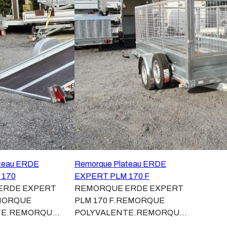
teau ERDE
Remorque Plateau ERDE
 170
EXPERT PLM 170 F
ERDE EXPERT
REMORQUE ERDE EXPERT
MORQUE
PLM 170 F.REMORQUE
TE.REMORQUE
POLYVALENTE.REMORQUE
OUES
PLATEAU ROUES