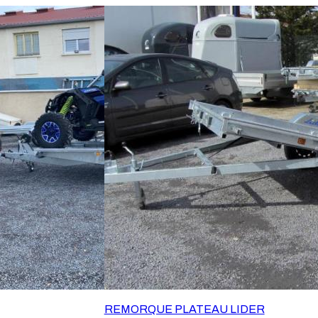
Erdé, l'un des
EXTERIEURES.Erdé, l'un des
bricant de
plus anciens fabricants de
ais lance une
remorque Français lance une
e de remorques
nouvelle gamme de remorques
alents sous le
plateaux polyvalents sous le
PERT et
nom ERDE EXPERT et
 PLM.Remorque à
l'appellation PLM.Remorque à
produit peut être
tout faire, ce produit peut être
transport des
utilisé pour le transport des
:Remorque
engins divers :Remorque
e SSVRemorque
quadRemorque SSVRemorque
 tondeuses et
moto, y compris très gros
ursRemorque side
cubes.Remorque tondeuses et
i grâce à une
autres tracteursRemorque side
'accessoires,
cars mais aussi grâce à une
ages et autres
large gamme d'accessoires,
pour les bricolages et autres
rication
transports volumineux.ERDE
REMORQUE PLATEAU LIDER