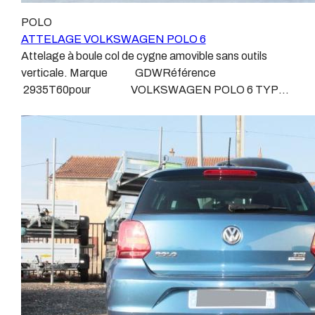
normes, nous ne transigeons pas sur ces points. Les
le plus technique, lui aussi est soumis à normalisation et
POLO
différentes dénominations pour un attelage sont
homologation. Le faisceau est connecté à votre
ATTELAGE VOLKSWAGEN POLO 6
:Attelage pour voiture, crochet d’attelage, boule pour
véhicule, il doit être prévu à cet effet, supporter les
Attelage à boule col de cygne amovible sans outils
voiture, attache remorque, attache voiture, attelage
vibrations et les contraintes auquel il peut être soumis.
verticale. Marque GDWRéférence
camion, crochet voiture, attache auto, boule pour
Dans certains cas le faisceau connecté modifie la
2935T60pour VOLKSWAGEN POLO 6 TYPE
remorque, boule d’arrimage, crochet d’attache.
gestion des assistances à la conduite type EPS, ABS,
AW1De Juin 2017 a Juin 2021 Sans découpe de pare
…. Nous n’installons (quand ils existent) que des
choc visible, uniquement sur le retour. Poids maxi
faisceaux « d’origine », c'est-à-dire fabriqués
tractable 1200 kgValeur S 75 kgPoids de l'attelage 15
spécifiquement pour votre véhicule, se branchant aux
kg Anhängerkupplung VOLKSWAGEN POLO 6 TYPE
emplacements prévus et suivant les normes
AW1 Patrick Remorques se conjugue avec
constructeurs. En dehors de quelques rares cas, nous
ATTELAGE depuis 1968. Les temps ont changé depuis
ne montons jamais de faisceau appelé : adaptable,
les premiers attelages fabriqués à la demande dans
universel, modulable, smart…., et quand nous le
l’atelier, autour d’un poste à souder et d’un étau.
faisons, s’il n’existe pas d’autre choix, nous utilisons le
L’évolution technique et la normalisation sont passées
plus haut de gamme du marché, le plus fiable et le plus
par là. Maintenant un attelage doit être homologué,
stable. Il faut savoir que le montage d’un faisceau non
c’est le cas de tous les produits que nous proposons,
conforme ou adaptable vous fera perdre tout recours et
sans exception ! Nous ne travaillons qu’avec les
toute garantie auprès du constructeur en cas de
marques homologuées à même d’assurer le suivi de