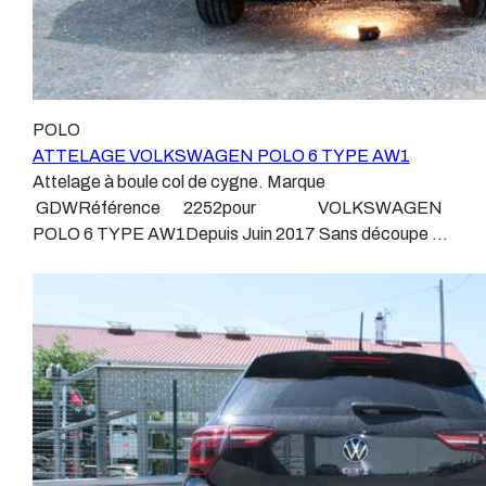
POLO
ATTELAGE VOLKSWAGEN POLO 6 TYPE AW1
Attelage à boule col de cygne. Marque
GDWRéférence 2252pour VOLKSWAGEN
POLO 6 TYPE AW1Depuis Juin 2017 Sans découpe de
pare choc visible, uniquement sur le retour. Poids maxi
tractable 1200 kgValeur S 75 kgPoids de l'attelage
Anhängerkupplung VOLKSWAGEN POLO 6 TYPE
AW1 Patrick Remorques se conjugue avec
ATTELAGE depuis 1968. Les temps ont changé depuis
les premiers attelages fabriqués à la demande dans
l’atelier, autour d’un poste à souder et d’un étau.
L’évolution technique et la normalisation sont passées
par là. Maintenant un attelage doit être homologué,