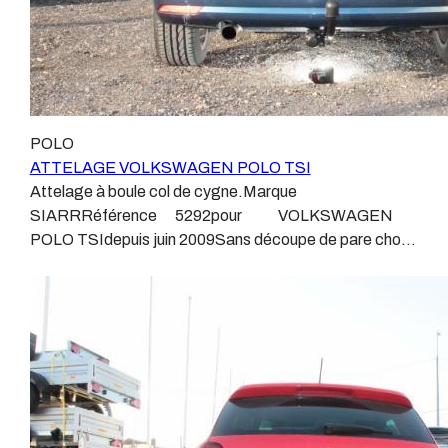
défaillance. Ce genre de faisceau est souvent mal
leurs produits :ATTELAGES
monté, alimenté par les éclairages intérieurs et fait
WESTFALIAATTELAGES SIARRATTELAGES
courir de vrai risque technique à votre véhicule. Nous
BRINKATTELAGES THULEATTELAGES
n’intervenons pas sur les véhicules ayant ce type de
BOISNIERATTELAGES GDWATTELAGES
montage non conforme. Voilà pourquoi il est nécessaire
ARAGON Le faisceau électrique est devenu le produit
de confier la pose d'un attelage à un professionnel
le plus technique, lui aussi est soumis à normalisation et
POLO
agréé, habitué à poser des attelages et respectant les
homologation. Le faisceau est connecté à votre
ATTELAGE VOLKSWAGEN POLO TSI
normes, nous ne transigeons pas sur ces points. Les
véhicule, il doit être prévu à cet effet, supporter les
Attelage à boule col de cygne.Marque
différentes dénominations pour un attelage sont :
vibrations et les contraintes auquel il peut être soumis.
SIARRRéférence 5292pour VOLKSWAGEN
Attelage pour voiture, crochet d’attelage, boule pour
Dans certains cas le faisceau connecté modifie la
POLO TSIdepuis juin 2009Sans découpe de pare choc
voiture, attache remorque, attache voiture, attelage
gestion des assistances à la conduite type EPS, ABS,
visible, uniquement en dessous.Poids maxi tractable
camion, crochet voiture, attache auto, boule pour
…. Nous n’installons (quand ils existent) que des
1200 kgValeur S 85 kgPoids de l'attelage 15
remorque, boule d’arrimage, crochet d’attache.
faisceaux « d’origine », c'est-à-dire fabriqués
kgAnhängerkupplung VW POLO TSIPatrick
spécifiquement pour votre véhicule, se branchant aux
Remorques se conjugue avec ATTELAGE depuis
emplacements prévus et suivant les normes
1968.Les temps ont changé depuis les premiers
constructeurs. En dehors de quelques rares cas, nous
attelages fabriqués à la demande dans l’atelier, autour
ne montons jamais de faisceau appelé : adaptable,
d’un poste à souder et d’un étau.L’évolution technique et
universel, modulable, smart…., et quand nous le
la normalisation sont passées par là.Maintenant un
faisons, s’il n’existe pas d’autre choix, nous utilisons le