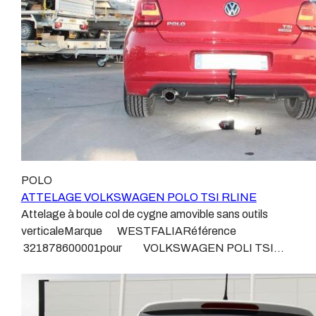
attelage doit être homologué, c’est le cas de tous les
plus haut de gamme du marché, le plus fiable et le plus
produits que nous proposons, sans exception !Nous ne
stable. Il faut savoir que le montage d’un faisceau non
travaillons qu’avec les marques homologuées à même
conforme ou adaptable vous fera perdre tout recours et
d’assurer le suivi de leurs produits :ATTELAGES
toute garantie auprès du constructeur en cas de
WESTFALIAATTELAGES SIARRATTELAGES
défaillance. Ce genre de faisceau est souvent mal
BRINKATTELAGES THULEATTELAGES
monté, alimenté par les éclairages intérieurs et fait
BOISNIERATTELAGES GDWATTELAGES
courir de vrai risque technique à votre véhicule. Nous
ARAGONLe faisceau électrique est devenu le produit le
n’intervenons pas sur les véhicules ayant ce type de
plus technique, lui aussi est soumis à normalisation et
montage non conforme. Voilà pourquoi il est nécessaire
homologation.Le faisceau est connecté à votre
de confier la pose d'un attelage à un professionnel
véhicule, il doit être prévu à cet effet, supporter les
POLO
agréé, habitué à poser des attelages et respectant les
vibrations et les contraintes auquel il peut être soumis.
ATTELAGE VOLKSWAGEN POLO TSI RLINE
normes, nous ne transigeons pas sur ces points. Les
Dans certains cas le faisceau connecté modifie la
Attelage à boule col de cygne amovible sans outils
différentes dénominations pour un attelage sont :
gestion des assistances à la conduite type EPS, ABS,
verticaleMarque WESTFALIARéférence
Attelage pour voiture, crochet d’attelage, boule pour
….Nous n’installons (quand ils existent) que des
321878600001pour VOLKSWAGEN POLI TSI
voiture, attache remorque, attache voiture, attelage
faisceaux « d’origine », c'est-à-dire fabriqués
RLINEDepuis Avril 2014Découpe de pare choc non
camion, crochet voiture, attache auto, boule pour
spécifiquement pour votre véhicule, se branchant aux
visible.Poids maxi tractable 1200 kgValeur S 50
remorque, boule d’arrimage, crochet d’attache.
emplacements prévus et suivant les normes
kgPoids de l'attelage 18 kgAnhängerkupplung
constructeurs.En dehors de quelques rares cas, nous
VOLKSWAGEN POLO TSI RLINEVidéo de