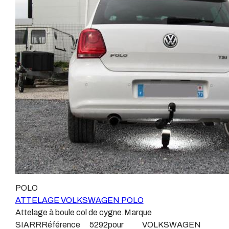
ne montons jamais de faisceau appelé : adaptable,
démonstration 1Vidéo de démonstration 2Patrick
universel, modulable, smart…., et quand nous le
Remorques se conjugue avec ATTELAGE depuis
faisons, s’il n’existe pas d’autre choix, nous utilisons le
1968.Les temps ont changé depuis les premiers
plus haut de gamme du marché, le plus fiable et le plus
attelages fabriqués à la demande dans l’atelier, autour
stable.Il faut savoir que le montage d’un faisceau non
d’un poste à souder et d’un étau.L’évolution technique et
conforme ou adaptable vous fera perdre tout recours et
la normalisation sont passées par là.Maintenant un
toute garantie auprès du constructeur en cas de
attelage doit être homologué, c’est le cas de tous les
défaillance. Ce genre de faisceau est souvent mal
produits que nous proposons, sans exception !Nous ne
monté, alimenté par les éclairages intérieurs et fait
travaillons qu’avec les marques homologuées à même
courir de vrai risque technique à votre véhicule.Nous
d’assurer le suivi de leurs produits :ATTELAGES
n’intervenons pas sur les véhicules ayant ce type de
WESTFALIAATTELAGES SIARRATTELAGES
montage non conforme.Voilà pourquoi il est nécessaire
BRINKATTELAGES THULEATTELAGES
de confier la pose d'un attelage à un professionnel
BOISNIERATTELAGES GDWATTELAGES
agréé, habitué à poser des attelages et respectant les
ARAGONLe faisceau électrique est devenu le produit le
normes, nous ne transigeons pas sur ces points.Les
plus technique, lui aussi est soumis à normalisation et
POLO
différentes dénominations pour un attelage sont
homologation.Le faisceau est connecté à votre
ATTELAGE VOLKSWAGEN POLO
:Attelage pour voiture, crochet d’attelage, boule pour
véhicule, il doit être prévu à cet effet, supporter les
Attelage à boule col de cygne.Marque
voiture, attache remorque, attache voiture, attelage
vibrations et les contraintes auquel il peut être soumis.
SIARRRéférence 5292pour VOLKSWAGEN
camion, crochet voiture, attache auto, boule pour