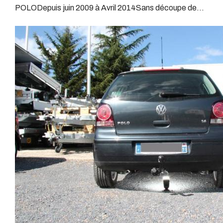
Dans certains cas le faisceau connecté modifie la
POLODepuis juin 2009 à Avril 2014Sans découpe de
remorque, boule d’arrimage, crochet d’attache.
gestion des assistances à la conduite type EPS, ABS,
pare choc visible, uniquement en dessous.Poids maxi
….Nous n’installons (quand ils existent) que des
tractable 1200 kgValeur S 85 kgPoids de l'attelage 15
faisceaux « d’origine », c'est-à-dire fabriqués
kgAnhängerkupplung VOLKSWAGEN POLOPatrick
spécifiquement pour votre véhicule, se branchant aux
Remorques se conjugue avec ATTELAGE depuis
emplacements prévus et suivant les normes
1968.Les temps ont changé depuis les premiers
constructeurs.En dehors de quelques rares cas, nous
attelages fabriqués à la demande dans l’atelier, autour
ne montons jamais de faisceau appelé : adaptable,
d’un poste à souder et d’un étau.L’évolution technique et
universel, modulable, smart…., et quand nous le
la normalisation sont passées par là.Maintenant un
faisons, s’il n’existe pas d’autre choix, nous utilisons le
attelage doit être homologué, c’est le cas de tous les
plus haut de gamme du marché, le plus fiable et le plus
produits que nous proposons, sans exception !Nous ne
stable.Il faut savoir que le montage d’un faisceau non
travaillons qu’avec les marques homologuées à même
conforme ou adaptable vous fera perdre tout recours et
d’assurer le suivi de leurs produits :ATTELAGES
toute garantie auprès du constructeur en cas de
WESTFALIAATTELAGES SIARRATTELAGES
défaillance. Ce genre de faisceau est souvent mal
BRINKATTELAGES THULEATTELAGES
monté, alimenté par les éclairages intérieurs et fait
BOISNIERATTELAGES GDWATTELAGES
courir de vrai risque technique à votre véhicule.Nous
ARAGONLe faisceau électrique est devenu le produit le
n’intervenons pas sur les véhicules ayant ce type de
plus technique, lui aussi est soumis à normalisation et
montage non conforme.Voilà pourquoi il est nécessaire
homologation.Le faisceau est connecté à votre