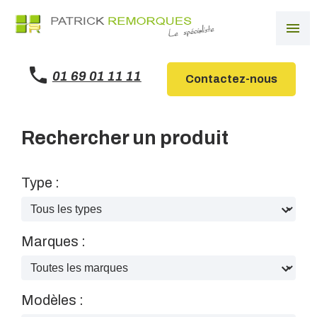
Panneau de gestion des cookies
menu
01 69 01 11 11
Contactez-nous
Rechercher un produit
Type :
Marques :
Modèles :