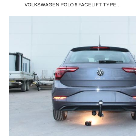
…. Nous n’installons (quand ils existent) que des
VOLKSWAGEN POLO 6 FACELIFT TYPE
remorque, boule d’arrimage, crochet d’attache.
faisceaux « d’origine », c'est-à-dire fabriqués
AW1Depuis Juin 20121 Sans découpe de pare choc
spécifiquement pour votre véhicule, se branchant aux
visible, uniquement sur le retour. Poids maxi tractable
emplacements prévus et suivant les normes
1420 kgValeur S 90 kgPoids de l'attelage
constructeurs. En dehors de quelques rares cas, nous
Anhängerkupplung VOLKSWAGEN POLO 6
ne montons jamais de faisceau appelé : adaptable,
FACELIFT TYPE AW1 Patrick Remorques se
universel, modulable, smart…., et quand nous le
conjugue avec ATTELAGE depuis 1968. Les temps ont
faisons, s’il n’existe pas d’autre choix, nous utilisons le
changé depuis les premiers attelages fabriqués à la
plus haut de gamme du marché, le plus fiable et le plus
demande dans l’atelier, autour d’un poste à souder et
stable. Il faut savoir que le montage d’un faisceau non
d’un étau. L’évolution technique et la normalisation sont
conforme ou adaptable vous fera perdre tout recours et
passées par là. Maintenant un attelage doit être
toute garantie auprès du constructeur en cas de
homologué, c’est le cas de tous les produits que nous
défaillance. Ce genre de faisceau est souvent mal
proposons, sans exception ! Nous ne travaillons
monté, alimenté par les éclairages intérieurs et fait
qu’avec les marques homologuées à même d’assurer le
courir de vrai risque technique à votre véhicule. Nous
suivi de leurs produits :ATTELAGES
n’intervenons pas sur les véhicules ayant ce type de
WESTFALIAATTELAGES SIARRATTELAGES
montage non conforme. Voilà pourquoi il est nécessaire
BRINKATTELAGES THULEATTELAGES
de confier la pose d'un attelage à un professionnel
BOISNIERATTELAGES GDWATTELAGES
agréé, habitué à poser des attelages et respectant les
ARAGON Le faisceau électrique est devenu le produit