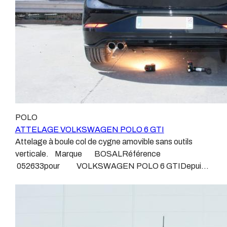
c’est le cas de tous les produits que nous proposons,
sans exception ! Nous ne travaillons qu’avec les
marques homologuées à même d’assurer le suivi de
leurs produits :ATTELAGES
WESTFALIAATTELAGES SIARRATTELAGES
BRINKATTELAGES THULEATTELAGES
BOISNIERATTELAGES GDWATTELAGES
ARAGON Le faisceau électrique est devenu le produit
le plus technique, lui aussi est soumis à normalisation et
homologation. Le faisceau est connecté à votre
POLO
véhicule, il doit être prévu à cet effet, supporter les
ATTELAGE VOLKSWAGEN POLO 6 GTI
vibrations et les contraintes auquel il peut être soumis.
Attelage à boule col de cygne amovible sans outils
Dans certains cas le faisceau connecté modifie la
verticale. Marque BOSALRéférence
gestion des assistances à la conduite type EPS, ABS,
052633pour VOLKSWAGEN POLO 6 GTIDepuis
…. Nous n’installons (quand ils existent) que des
Juin 2017 ATTELAGE LIMITE A UN USAGE PORTE
faisceaux « d’origine », c'est-à-dire fabriqués
VELOS Sans découpe de pare choc, l'attelage passe
spécifiquement pour votre véhicule, se branchant aux
par la trappe Valeur S 55 kgPoids de l'attelage
emplacements prévus et suivant les normes
Anhängerkupplung VOLKSWAGEN POLO 6 GTI
constructeurs. En dehors de quelques rares cas, nous
Patrick Remorques se conjugue avec ATTELAGE