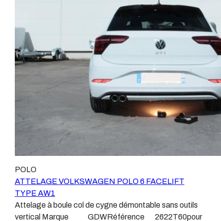
ne montons jamais de faisceau appelé : adaptable,
depuis 1968. Les temps ont changé depuis les premiers
universel, modulable, smart…., et quand nous le
attelages fabriqués à la demande dans l’atelier, autour
faisons, s’il n’existe pas d’autre choix, nous utilisons le
d’un poste à souder et d’un étau. L’évolution technique
plus haut de gamme du marché, le plus fiable et le plus
et la normalisation sont passées par là. Maintenant un
stable. Il faut savoir que le montage d’un faisceau non
attelage doit être homologué, c’est le cas de tous les
conforme ou adaptable vous fera perdre tout recours et
produits que nous proposons, sans exception ! Nous ne
toute garantie auprès du constructeur en cas de
travaillons qu’avec les marques homologuées à même
défaillance. Ce genre de faisceau est souvent mal
d’assurer le suivi de leurs produits :ATTELAGES
monté, alimenté par les éclairages intérieurs et fait
WESTFALIAATTELAGES SIARRATTELAGES
courir de vrai risque technique à votre véhicule. Nous
BRINKATTELAGES THULEATTELAGES
n’intervenons pas sur les véhicules ayant ce type de
BOISNIERATTELAGES GDWATTELAGES
montage non conforme. Voilà pourquoi il est nécessaire
ARAGON Le faisceau électrique est devenu le produit
de confier la pose d'un attelage à un professionnel
le plus technique, lui aussi est soumis à normalisation et
agréé, habitué à poser des attelages et respectant les
homologation. Le faisceau est connecté à votre
POLO
normes, nous ne transigeons pas sur ces points. Les
véhicule, il doit être prévu à cet effet, supporter les
ATTELAGE VOLKSWAGEN POLO 6 FACELIFT
différentes dénominations pour un attelage sont :
vibrations et les contraintes auquel il peut être soumis.
TYPE AW1
Attelage pour voiture, crochet d’attelage, boule pour
Dans certains cas le faisceau connecté modifie la
Attelage à boule col de cygne démontable sans outils
voiture, attache remorque, attache voiture, attelage
gestion des assistances à la conduite type EPS, ABS,
vertical Marque GDWRéférence 2622T60pour
camion, crochet voiture, attache auto, boule pour