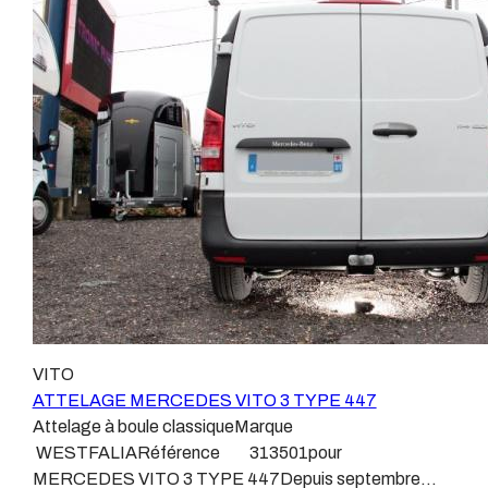
emplacements prévus et suivant les normes
2Patrick Remorques se conjugue avec ATTELAGE
constructeurs. En dehors de quelques rares cas, nous
depuis 1968.Les temps ont changé depuis les premiers
ne montons jamais de faisceau appelé : adaptable,
attelages fabriqués à la demande dans l’atelier, autour
universel, modulable, smart…., et quand nous le
d’un poste à souder et d’un étau.L’évolution technique et
faisons, s’il n’existe pas d’autre choix, nous utilisons le
la normalisation sont passées par là.Maintenant un
plus haut de gamme du marché, le plus fiable et le plus
attelage doit être homologué, c’est le cas de tous les
stable. Il faut savoir que le montage d’un faisceau non
produits que nous proposons, sans exception !Nous ne
conforme ou adaptable vous fera perdre tout recours et
travaillons qu’avec les marques homologuées à même
toute garantie auprès du constructeur en cas de
d’assurer le suivi de leurs produits :ATTELAGES
défaillance. Ce genre de faisceau est souvent mal
WESTFALIAATTELAGES SIARRATTELAGES
monté, alimenté par les éclairages intérieurs et fait
BRINKATTELAGES THULEATTELAGES
courir de vrai risque technique à votre véhicule. Nous
BOISNIERATTELAGES GDWATTELAGES
n’intervenons pas sur les véhicules ayant ce type de
ARAGONLe faisceau électrique est devenu le produit le
montage non conforme. Voilà pourquoi il est nécessaire
plus technique, lui aussi est soumis à normalisation et
VITO
de confier la pose d'un attelage à un professionnel
homologation.Le faisceau est connecté à votre
ATTELAGE MERCEDES VITO 3 TYPE 447
agréé, habitué à poser des attelages et respectant les
véhicule, il doit être prévu à cet effet, supporter les
Attelage à boule classiqueMarque
normes, nous ne transigeons pas sur ces points. Les
vibrations et les contraintes auquel il peut être soumis.
WESTFALIARéférence 313501pour
différentes dénominations pour un attelage sont
Dans certains cas le faisceau connecté modifie la
MERCEDES VITO 3 TYPE 447Depuis septembre
:Attelage pour voiture, crochet d’attelage, boule pour