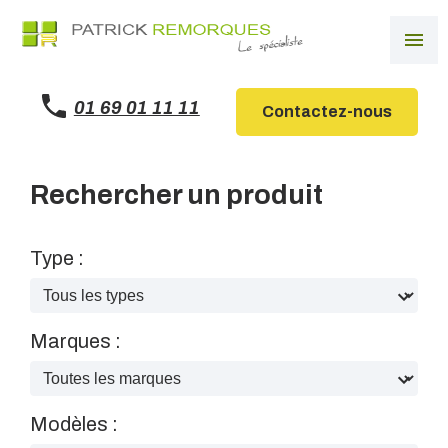
Panneau de gestion des cookies
menu
01 69 01 11 11
Contactez-nous
Rechercher un produit
Type :
Marques :
Modèles :