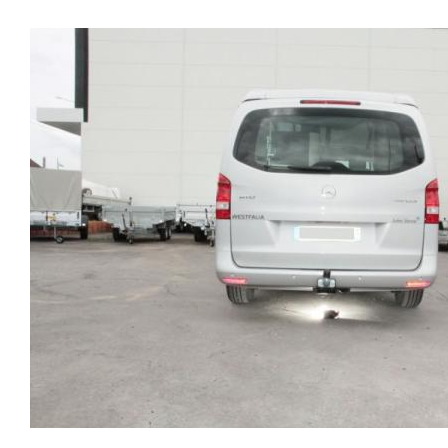
gestion des assistances à la conduite type EPS, ABS,
2014Sans découpe de pare choc visible, uniquement
voiture, attache remorque, attache voiture, attelage
….Nous n’installons (quand ils existent) que des
sur le dessousPoids maxi tractable 2500 kgValeur S
camion, crochet voiture, attache auto, boule pour
faisceaux « d’origine », c'est-à-dire fabriqués
100 kgPoids de l'attelage 22 kgAnhängerkupplung
remorque, boule d’arrimage, crochet d’attache.
spécifiquement pour votre véhicule, se branchant aux
MERCEDES VITO 3 TYPE 447Patrick Remorques se
emplacements prévus et suivant les normes
conjugue avec ATTELAGE depuis 1968.Les temps ont
constructeurs.En dehors de quelques rares cas, nous
changé depuis les premiers attelages fabriqués à la
ne montons jamais de faisceau appelé : adaptable,
demande dans l’atelier, autour d’un poste à souder et
universel, modulable, smart…., et quand nous le
d’un étau.L’évolution technique et la normalisation sont
faisons, s’il n’existe pas d’autre choix, nous utilisons le
passées par là.Maintenant un attelage doit être
plus haut de gamme du marché, le plus fiable et le plus
homologué, c’est le cas de tous les produits que nous
stable.Il faut savoir que le montage d’un faisceau non
proposons, sans exception !Nous ne travaillons qu’avec
conforme ou adaptable vous fera perdre tout recours et
les marques homologuées à même d’assurer le suivi de
toute garantie auprès du constructeur en cas de
leurs produits :ATTELAGES
défaillance. Ce genre de faisceau est souvent mal
WESTFALIAATTELAGES SIARRATTELAGES
monté, alimenté par les éclairages intérieurs et fait
BRINKATTELAGES THULEATTELAGES
courir de vrai risque technique à votre véhicule.Nous
BOISNIERATTELAGES GDWATTELAGES
n’intervenons pas sur les véhicules ayant ce type de
ARAGONLe faisceau électrique est devenu le produit le
montage non conforme.Voilà pourquoi il est nécessaire
plus technique, lui aussi est soumis à normalisation et
de confier la pose d'un attelage à un professionnel
homologation.Le faisceau est connecté à votre