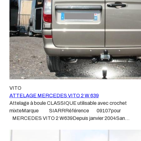
l’atelier, autour d’un poste à souder et d’un
plus haut de gamme du marché, le plus fiable et le plus
étau.L’évolution technique et la normalisation sont
stable. Il faut savoir que le montage d’un faisceau non
passées par là.Maintenant un attelage doit être
conforme ou adaptable vous fera perdre tout recours et
homologué, c’est le cas de tous les produits que nous
toute garantie auprès du constructeur en cas de
proposons, sans exception !Nous ne travaillons qu’avec
défaillance. Ce genre de faisceau est souvent mal
les marques homologuées à même d’assurer le suivi de
monté, alimenté par les éclairages intérieurs et fait
leurs produits :ATTELAGES
courir de vrai risque technique à votre véhicule. Nous
WESTFALIAATTELAGES SIARRATTELAGES
n’intervenons pas sur les véhicules ayant ce type de
BRINKATTELAGES THULEATTELAGES
montage non conforme. Voilà pourquoi il est nécessaire
BOISNIERATTELAGES GDWATTELAGES
de confier la pose d'un attelage à un professionnel
ARAGONLe faisceau électrique est devenu le produit le
agréé, habitué à poser des attelages et respectant les
plus technique, lui aussi est soumis à normalisation et
VITO
normes, nous ne transigeons pas sur ces points. Les
homologation.Le faisceau est connecté à votre
ATTELAGE MERCEDES VITO 2 W 639
différentes dénominations pour un attelage sont
véhicule, il doit être prévu à cet effet, supporter les
Attelage à boule CLASSIQUE utilisable avec crochet
:Attelage pour voiture, crochet d’attelage, boule pour
vibrations et les contraintes auquel il peut être soumis.
mixteMarque SIARRRéférence 09107pour
voiture, attache remorque, attache voiture, attelage
Dans certains cas le faisceau connecté modifie la
MERCEDES VITO 2 W639Depuis janvier 2004Sans
camion, crochet voiture, attache auto, boule pour
gestion des assistances à la conduite type EPS, ABS,
découpe de pare choc Poids maxi tractable 2500
remorque, boule d’arrimage, crochet d’attache.
….Nous n’installons (quand ils existent) que des
kgValeur S 150 kgPoids de l'attelage 18,6
faisceaux « d’origine », c'est-à-dire fabriqués
kgAnhängerkupplung Mercedes VITO 2Patrick