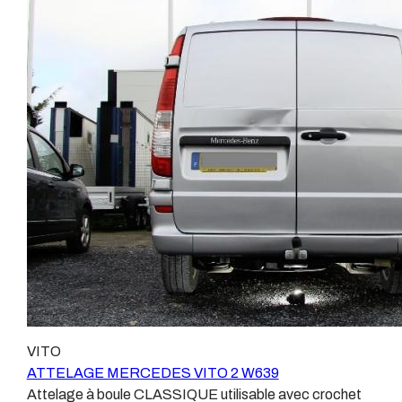
spécifiquement pour votre véhicule, se branchant aux
Remorques se conjugue avec ATTELAGE depuis
emplacements prévus et suivant les normes
1968.Les temps ont changé depuis les premiers
constructeurs.En dehors de quelques rares cas, nous
attelages fabriqués à la demande dans l’atelier, autour
ne montons jamais de faisceau appelé : adaptable,
d’un poste à souder et d’un étau.L’évolution technique et
universel, modulable, smart…., et quand nous le
la normalisation sont passées par là.Maintenant un
faisons, s’il n’existe pas d’autre choix, nous utilisons le
attelage doit être homologué, c’est le cas de tous les
plus haut de gamme du marché, le plus fiable et le plus
produits que nous proposons, sans exception !Nous ne
stable.Il faut savoir que le montage d’un faisceau non
travaillons qu’avec les marques homologuées à même
conforme ou adaptable vous fera perdre tout recours et
d’assurer le suivi de leurs produits :ATTELAGES
toute garantie auprès du constructeur en cas de
WESTFALIAATTELAGES SIARRATTELAGES
défaillance. Ce genre de faisceau est souvent mal
BRINKATTELAGES THULEATTELAGES
monté, alimenté par les éclairages intérieurs et fait
BOISNIERATTELAGES GDWATTELAGES
courir de vrai risque technique à votre véhicule.Nous
ARAGONLe faisceau électrique est devenu le produit le
n’intervenons pas sur les véhicules ayant ce type de
plus technique, lui aussi est soumis à normalisation et
montage non conforme.Voilà pourquoi il est nécessaire
homologation.Le faisceau est connecté à votre
de confier la pose d'un attelage à un professionnel
véhicule, il doit être prévu à cet effet, supporter les
VITO
agréé, habitué à poser des attelages et respectant les
vibrations et les contraintes auquel il peut être soumis.
ATTELAGE MERCEDES VITO 2 W639
normes, nous ne transigeons pas sur ces points.Les
Dans certains cas le faisceau connecté modifie la
Attelage à boule CLASSIQUE utilisable avec crochet
différentes dénominations pour un attelage sont