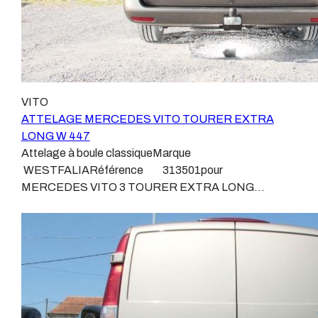
courir de vrai risque technique à votre véhicule.Nous
suivi de leurs produits :ATTELAGES
n’intervenons pas sur les véhicules ayant ce type de
WESTFALIAATTELAGES SIARRATTELAGES
montage non conforme.Voilà pourquoi il est nécessaire
BRINKATTELAGES THULEATTELAGES
de confier la pose d'un attelage à un professionnel
BOISNIERATTELAGES GDWATTELAGES
agréé, habitué à poser des attelages et respectant les
ARAGON Le faisceau électrique est devenu le produit
normes, nous ne transigeons pas sur ces points.Les
le plus technique, lui aussi est soumis à normalisation et
VITO
différentes dénominations pour un attelage sont
homologation. Le faisceau est connecté à votre
ATTELAGE MERCEDES VITO TOURER EXTRA
:Attelage pour voiture, crochet d’attelage, boule pour
véhicule, il doit être prévu à cet effet, supporter les
LONG W 447
voiture, attache remorque, attache voiture, attelage
vibrations et les contraintes auquel il peut être soumis.
Attelage à boule classiqueMarque
camion, crochet voiture, attache auto, boule pour
Dans certains cas le faisceau connecté modifie la
WESTFALIARéférence 313501pour
remorque, boule d’arrimage, crochet d’attache.
gestion des assistances à la conduite type EPS, ABS,
MERCEDES VITO 3 TOURER EXTRA LONG
…. Nous n’installons (quand ils existent) que des
W447Depuis septembre 2014Sans découpe de pare
faisceaux « d’origine », c'est-à-dire fabriqués
choc visible, uniquement sur le dessousPoids maxi
spécifiquement pour votre véhicule, se branchant aux
tractable 2500 kgValeur S 100 kgPoids de l'attelage 22
emplacements prévus et suivant les normes
kgAnhängerkupplung MERCEDES VITO 3 TOURER
constructeurs. En dehors de quelques rares cas, nous
EXTRA LONGPatrick Remorques se conjugue avec
ne montons jamais de faisceau appelé : adaptable,
ATTELAGE depuis 1968.Les temps ont changé depuis
universel, modulable, smart…., et quand nous le
les premiers attelages fabriqués à la demande dans
faisons, s’il n’existe pas d’autre choix, nous utilisons le