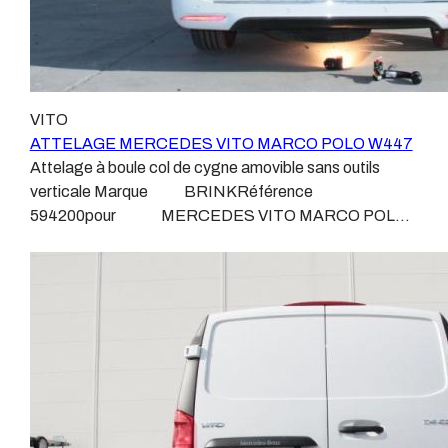
VITO
ATTELAGE MERCEDES VITO MARCO POLO W447
Attelage à boule col de cygne amovible sans outils
verticale Marque BRINKRéférence
594200pour MERCEDES VITO MARCO POLO
W447Depuis Mars 2014 Sans découpe de pare choc
visible, uniquement sur le dessous Poids maxi tractable
2500 kgValeur S 100 kgPoids de l'attelage 25 kg
Anhängerkupplung MERCEDES VITO MARCO POLO
W447 Vidéo de démonstration 1Vidéo de
démonstration 2 Patrick Remorques se conjugue avec
ATTELAGE depuis 1968. Les temps ont changé depuis
les premiers attelages fabriqués à la demande dans
l’atelier, autour d’un poste à souder et d’un étau.