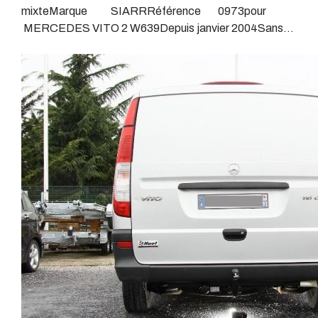
gestion des assistances à la conduite type EPS, ABS,
mixteMarque SIARRRéférence 0973pour
:Attelage pour voiture, crochet d’attelage, boule pour
….Nous n’installons (quand ils existent) que des
MERCEDES VITO 2 W639Depuis janvier 2004Sans
voiture, attache remorque, attache voiture, attelage
faisceaux « d’origine », c'est-à-dire fabriqués
découpe de pare choc Poids maxi tractable 2500
camion, crochet voiture, attache auto, boule pour
spécifiquement pour votre véhicule, se branchant aux
kgValeur S 100 kgPoids de l'attelage 21
remorque, boule d’arrimage, crochet d’attache.
emplacements prévus et suivant les normes
kgAnhängerkupplung MERCEDES VITO 2
constructeurs.En dehors de quelques rares cas, nous
W639Patrick Remorques se conjugue avec
ne montons jamais de faisceau appelé : adaptable,
ATTELAGE depuis 1968.Les temps ont changé depuis
universel, modulable, smart…., et quand nous le
les premiers attelages fabriqués à la demande dans
faisons, s’il n’existe pas d’autre choix, nous utilisons le
l’atelier, autour d’un poste à souder et d’un
plus haut de gamme du marché, le plus fiable et le plus
étau.L’évolution technique et la normalisation sont
stable.Il faut savoir que le montage d’un faisceau non
passées par là.Maintenant un attelage doit être
conforme ou adaptable vous fera perdre tout recours et
homologué, c’est le cas de tous les produits que nous
toute garantie auprès du constructeur en cas de
proposons, sans exception !Nous ne travaillons qu’avec
défaillance. Ce genre de faisceau est souvent mal
les marques homologuées à même d’assurer le suivi de
monté, alimenté par les éclairages intérieurs et fait
leurs produits :ATTELAGES
courir de vrai risque technique à votre véhicule.Nous
WESTFALIAATTELAGES SIARRATTELAGES
n’intervenons pas sur les véhicules ayant ce type de
BRINKATTELAGES THULEATTELAGES
montage non conforme.Voilà pourquoi il est nécessaire
BOISNIERATTELAGES GDWATTELAGES
de confier la pose d'un attelage à un professionnel
ARAGONLe faisceau électrique est devenu le produit le