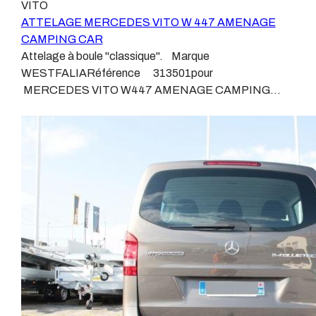
VITO
agréé, habitué à poser des attelages et respectant les
véhicule, il doit être prévu à cet effet, supporter les
ATTELAGE MERCEDES VITO W 447 AMENAGE
normes, nous ne transigeons pas sur ces points.Les
vibrations et les contraintes auquel il peut être soumis.
CAMPING CAR
différentes dénominations pour un attelage sont
Dans certains cas le faisceau connecté modifie la
Attelage à boule "classique". Marque
:Attelage pour voiture, crochet d’attelage, boule pour
gestion des assistances à la conduite type EPS, ABS,
WESTFALIARéférence 313501pour
voiture, attache remorque, attache voiture, attelage
….Nous n’installons (quand ils existent) que des
MERCEDES VITO W447 AMENAGE CAMPING
camion, crochet voiture, attache auto, boule pour
faisceaux « d’origine », c'est-à-dire fabriqués
CARDepuis Septembre 2014 Sans découpe de pare
remorque, boule d’arrimage, crochet d’attache.
spécifiquement pour votre véhicule, se branchant aux
choc visible, uniquement sur le retour Poids maxi
emplacements prévus et suivant les normes
tractable 2500 kgValeur S 100 kgPoids de l'attelage 22
constructeurs.En dehors de quelques rares cas, nous
kg Anhängerkupplung MERCEDES VITO W447
ne montons jamais de faisceau appelé : adaptable,
AMENAGE CAMPING CAR Patrick Remorques se
universel, modulable, smart…., et quand nous le
conjugue avec ATTELAGE depuis 1968. Les temps ont
faisons, s’il n’existe pas d’autre choix, nous utilisons le
changé depuis les premiers attelages fabriqués à la
plus haut de gamme du marché, le plus fiable et le plus
demande dans l’atelier, autour d’un poste à souder et
stable.Il faut savoir que le montage d’un faisceau non
d’un étau. L’évolution technique et la normalisation sont
conforme ou adaptable vous fera perdre tout recours et
passées par là. Maintenant un attelage doit être
toute garantie auprès du constructeur en cas de
homologué, c’est le cas de tous les produits que nous
défaillance. Ce genre de faisceau est souvent mal
proposons, sans exception ! Nous ne travaillons
monté, alimenté par les éclairages intérieurs et fait
qu’avec les marques homologuées à même d’assurer le