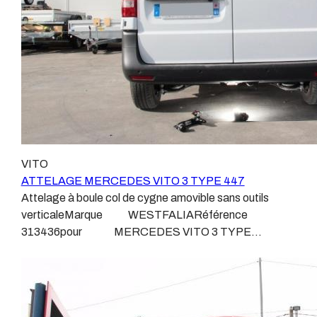
L’évolution technique et la normalisation sont passées
par là. Maintenant un attelage doit être homologué,
c’est le cas de tous les produits que nous proposons,
sans exception ! Nous ne travaillons qu’avec les
marques homologuées à même d’assurer le suivi de
leurs produits :ATTELAGES
WESTFALIAATTELAGES SIARRATTELAGES
BRINKATTELAGES THULEATTELAGES
BOISNIERATTELAGES GDWATTELAGES
ARAGON Le faisceau électrique est devenu le produit
VITO
le plus technique, lui aussi est soumis à normalisation et
ATTELAGE MERCEDES VITO 3 TYPE 447
homologation. Le faisceau est connecté à votre
Attelage à boule col de cygne amovible sans outils
véhicule, il doit être prévu à cet effet, supporter les
verticaleMarque WESTFALIARéférence
vibrations et les contraintes auquel il peut être soumis.
313436pour MERCEDES VITO 3 TYPE
Dans certains cas le faisceau connecté modifie la
447Depuis septembre 2014Sans découpe de pare
gestion des assistances à la conduite type EPS, ABS,
choc visible, uniquement sur le dessousPoids maxi
…. Nous n’installons (quand ils existent) que des
tractable 2500 kgValeur S 150 kgPoids de l'attelage 20
faisceaux « d’origine », c'est-à-dire fabriqués
kgAnhängerkupplung MERCEDES VITO 3 TYPE
spécifiquement pour votre véhicule, se branchant aux
447Vidéo de démonstration 1Vidéo de démonstration