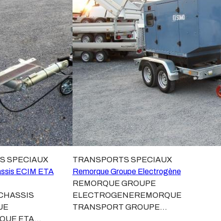
S SPECIAUX
TRANSPORTS SPECIAUX
ssis ECIM ETA
Remorque Groupe Electrogène
REMORQUE GROUPE
CHASSIS
ELECTROGENEREMORQUE
UE
TRANSPORT GROUPE
QUE ETA
ELECTROGNEREMORQUE