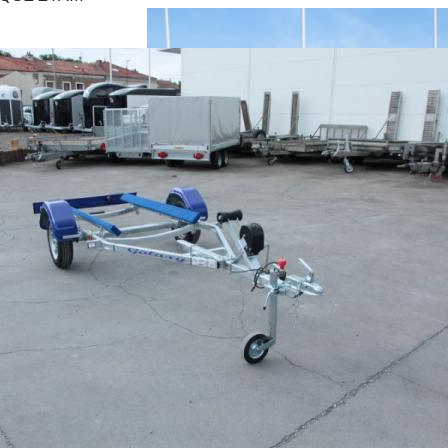
morque pour un
AMENAGEE GROUPE
ogène ou une
ELECTROGNEVous avez
 1000 KGCU
besoin de transporter, d'installer
 800
un groupe electrogéne dans une
du cadre 1600 x
remorque.Patrick Remorques
e chargement :
peut vous proposer un ensemble
einé2 Roues
de solution permettant le
75 R 14 CTimon
transport des groupes
 commande de
électrogène, toute taille jusqu'a
key télescopique
2800 Kg, pour la France ou pour
de-boue
l'export.Avec l'aide de nos
r CP 15 mm
clients et de nos partenaires,
olyester
nous avons developpé un
lectricité
ensemble de solution pour
aire.Ensemble
installer et transporter votre
ire
groupe electrogène, toujours en
nsions hors tout
faisant attention aux points
16100AF
suivants:- Installation sécurisée
REMORQUE ALU CLM