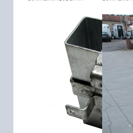
1326160 AF Remorque pour
0916100AF Re
groupe électrogène ou une
groupe électr
citernePTC 1600 kgs CU
citerne.PTC :
(charge utile) 1T28Dimensions
(charge utile) :
du cadre 2m60 x 1m301 essieu
KGDimensions 
freiné, Roues extérieures 185 R
1000Hauteur d
14 CTimon articulé avec
5201 essieu fr
commande de freinRoue jockey
extérieures 1
télescopique renforcéeGarde-
articulé avec
boue acier2 traverses support
frein.Roue joc
de groupeÉlectricité
renforcée.Gar
12v règlementaire.Ensemble
acier.Planche
châssis modulaire
recouvert de p
galvanisé.D'autres tailles et
antidérapant.É
PTC sur
12v règlement
demande.Aménagements
châssis modula
possibles sur demande.
galvanisé.Dime
ECIM ETA 09