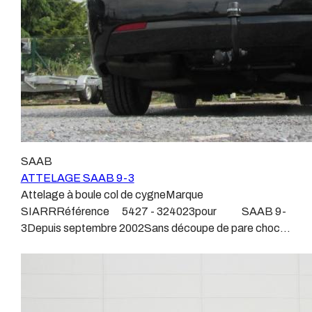
homologué, c’est le cas de tous les produits que nous
proposons, sans exception !Nous ne travaillons qu’avec
les marques homologuées à même d’assurer le suivi de
leurs produits :ATTELAGES
WESTFALIAATTELAGES SIARRATTELAGES
BRINKATTELAGES THULEATTELAGES
BOISNIERATTELAGES GDWATTELAGES
ARAGONLe faisceau électrique est devenu le produit le
plus technique, lui aussi est soumis à normalisation et
homologation.Le faisceau est connecté à votre
SAAB
véhicule, il doit être prévu à cet effet, supporter les
ATTELAGE SAAB 9-3
vibrations et les contraintes auquel il peut être soumis.
Attelage à boule col de cygneMarque
Dans certains cas le faisceau connecté modifie la
SIARRRéférence 5427 - 324023pour SAAB 9-
gestion des assistances à la conduite type EPS, ABS,
3Depuis septembre 2002Sans découpe de pare choc
….Nous n’installons (quand ils existent) que des
visible, uniquement en dessous Poids maxi tractable
faisceaux « d’origine », c'est-à-dire fabriqués
1600 kgValeur S 75 kgPoids de l'attelage 12
spécifiquement pour votre véhicule, se branchant aux
kgAnhängerkupplung SAAB 9-3Patrick Remorques se
emplacements prévus et suivant les normes
conjugue avec ATTELAGE depuis 1968.Les temps ont
constructeurs.En dehors de quelques rares cas, nous
changé depuis les premiers attelages fabriqués à la