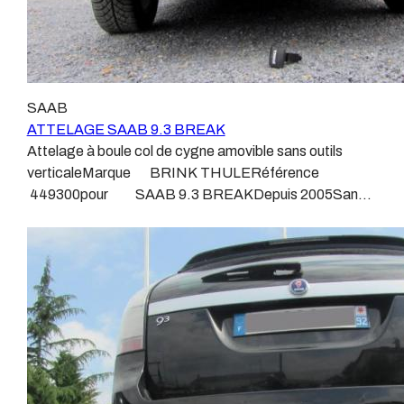
SAAB
ATTELAGE SAAB 9.3 BREAK
Attelage à boule col de cygne amovible sans outils
verticaleMarque BRINK THULERéférence
449300pour SAAB 9.3 BREAKDepuis 2005Sans
découpe de pare choc visible, uniquement en
dessous.Poids maxi tractable 1600 kgValeur S 75
kgPoids de l'attelage 9.7 kgAnhängerkupplung SAAB
9-3 BREAKPatrick Remorques se conjugue avec
ATTELAGE depuis 1968.Les temps ont changé depuis
les premiers attelages fabriqués à la demande dans
l’atelier, autour d’un poste à souder et d’un
étau.L’évolution technique et la normalisation sont
passées par là.Maintenant un attelage doit être