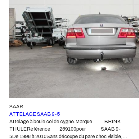
ne montons jamais de faisceau appelé : adaptable,
demande dans l’atelier, autour d’un poste à souder et
universel, modulable, smart…., et quand nous le
d’un étau.L’évolution technique et la normalisation sont
faisons, s’il n’existe pas d’autre choix, nous utilisons le
passées par là.Maintenant un attelage doit être
plus haut de gamme du marché, le plus fiable et le plus
homologué, c’est le cas de tous les produits que nous
stable.Il faut savoir que le montage d’un faisceau non
proposons, sans exception !Nous ne travaillons qu’avec
conforme ou adaptable vous fera perdre tout recours et
les marques homologuées à même d’assurer le suivi de
toute garantie auprès du constructeur en cas de
leurs produits :ATTELAGES
défaillance. Ce genre de faisceau est souvent mal
WESTFALIAATTELAGES SIARRATTELAGES
monté, alimenté par les éclairages intérieurs et fait
BRINKATTELAGES THULEATTELAGES
courir de vrai risque technique à votre véhicule.Nous
BOISNIERATTELAGES GDWATTELAGES
n’intervenons pas sur les véhicules ayant ce type de
ARAGONLe faisceau électrique est devenu le produit le
montage non conforme.Voilà pourquoi il est nécessaire
plus technique, lui aussi est soumis à normalisation et
de confier la pose d'un attelage à un professionnel
homologation.Le faisceau est connecté à votre
agréé, habitué à poser des attelages et respectant les
véhicule, il doit être prévu à cet effet, supporter les
SAAB
normes, nous ne transigeons pas sur ces points.Les
vibrations et les contraintes auquel il peut être soumis.
ATTELAGE SAAB 9-5
différentes dénominations pour un attelage sont
Dans certains cas le faisceau connecté modifie la
Attelage à boule col de cygne.Marque BRINK
:Attelage pour voiture, crochet d’attelage, boule pour
gestion des assistances à la conduite type EPS, ABS,
THULERéférence 269100pour SAAB 9-
voiture, attache remorque, attache voiture, attelage
….Nous n’installons (quand ils existent) que des
5De 1998 à 2010Sans découpe du pare choc visible,
camion, crochet voiture, attache auto, boule pour