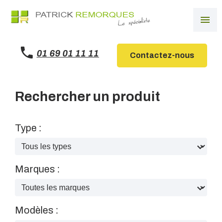
Panneau de gestion des cookies
menu
01 69 01 11 11
Contactez-nous
Rechercher un produit
Type :
Marques :
Modèles :