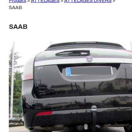
Produits
>
ATTELAGES
>
ATTELAGES DIVERS
>
SAAB
SAAB