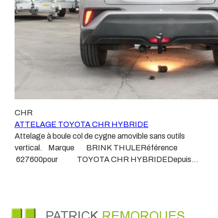
produits que nous proposons, sans exception ! Nous ne
travaillons qu’avec les marques homologuées à même
d’assurer le suivi de leurs produits :ATTELAGES
WESTFALIAATTELAGES SIARRATTELAGES
BRINKATTELAGES THULEATTELAGES
BOISNIERATTELAGES GDWATTELAGES
ARAGON Le faisceau électrique est devenu le produit
le plus technique, lui aussi est soumis à normalisation et
homologation. Le faisceau est connecté à votre
véhicule, il doit être prévu à cet effet, supporter les
CHR
vibrations et les contraintes auquel il peut être soumis.
ATTELAGE TOYOTA CHR HYBRIDE
Dans certains cas le faisceau connecté modifie la
Attelage à boule col de cygne amovible sans outils
gestion des assistances à la conduite type EPS, ABS,
vertical. Marque BRINK THULERéférence
…. Nous n’installons (quand ils existent) que des
627600pour TOYOTA CHR HYBRIDEDepuis
faisceaux « d’origine », c'est-à-dire fabriqués
Octobre 2016 Sans découpe de pare choc Poids
spécifiquement pour votre véhicule, se branchant aux
maxi tractable 1300 kgValeur S 75 kgPoids de
emplacements prévus et suivant les normes
l'attelage 22.44 kg Anhängerkupplung TOYOTA
constructeurs. En dehors de quelques rares cas, nous
CHR HYBRIDE Patrick Remorques se conjugue avec
ne montons jamais de faisceau appelé : adaptable,
ATTELAGE depuis 1968. Les temps ont changé depuis