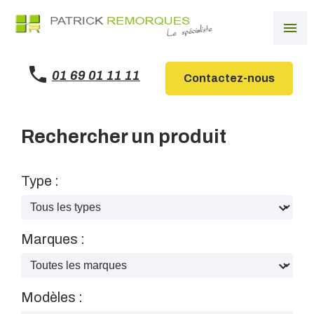
Panneau de gestion des cookies
menu
01 69 01 11 11
Contactez-nous
Rechercher un produit
Type :
Marques :
Modèles :