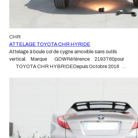
CHR
ATTELAGE TOYOTA CHR HYRIDE
Attelage à boule col de cygne amovible sans outils
vertical. Marque GDWRéférence 2193T60pour
TOYOTA CHR HYBRIDEDepuis Octobre 2016
Sans découpe de pare choc Poids maxi tractable
1300 kgValeur S 90 kgPoids de l'attelage 17.4 kg
Anhängerkupplung TOYOTA CHR HYBRIDE Patrick
Remorques se conjugue avec ATTELAGE depuis
1968. Les temps ont changé depuis les premiers
attelages fabriqués à la demande dans l’atelier, autour
d’un poste à souder et d’un étau. L’évolution technique
et la normalisation sont passées par là. Maintenant un
attelage doit être homologué, c’est le cas de tous les