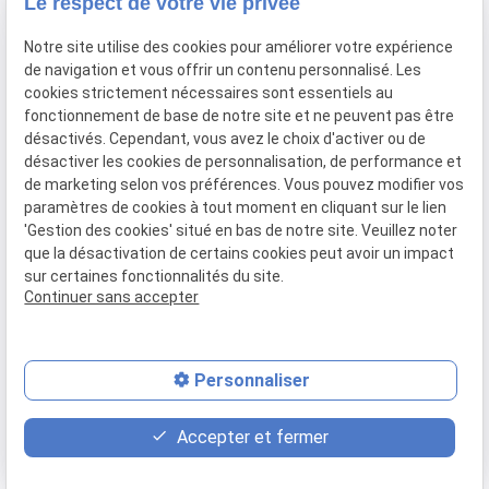
Le respect de votre vie privée
91160 BALLAINVILLIERS
Notre site utilise des cookies pour améliorer votre expérience
de navigation et vous offrir un contenu personnalisé. Les
Du Mardi au Samedi
cookies strictement nécessaires sont essentiels au
De 9h00 à 12h30 et de 13h30 à 18h00
fonctionnement de base de notre site et ne peuvent pas être
Le Lundi sur rendez-vous.
désactivés. Cependant, vous avez le choix d'activer ou de
désactiver les cookies de personnalisation, de performance et
de marketing selon vos préférences. Vous pouvez modifier vos
paramètres de cookies à tout moment en cliquant sur le lien
Mentions
Politique de
Gestion
Plan du
'Gestion des cookies' situé en bas de notre site. Veuillez noter
légales
confidentialité
des
site
que la désactivation de certains cookies peut avoir un impact
cookies
sur certaines fonctionnalités du site.
Siret :
77556328100028
Continuer sans accepter
Personnaliser
place
contact_page
phone
Accepter et fermer
Plan d'accès
Contact
01 69 01 11 11