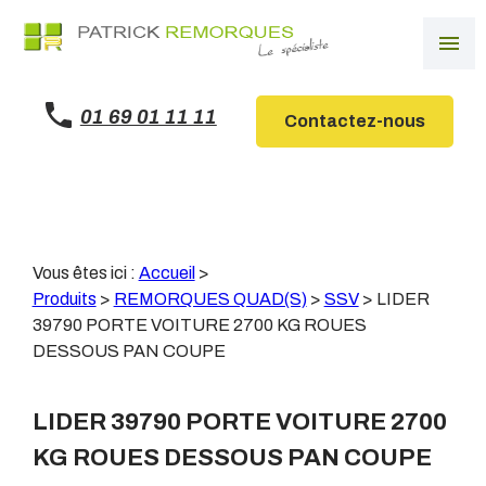
Panneau de gestion des cookies
menu
01 69 01 11 11
Contactez-nous
Vous êtes ici :
Accueil
>
Produits
>
REMORQUES QUAD(S)
>
SSV
>
LIDER
39790 PORTE VOITURE 2700 KG ROUES
DESSOUS PAN COUPE
LIDER 39790 PORTE VOITURE 2700
KG ROUES DESSOUS PAN COUPE