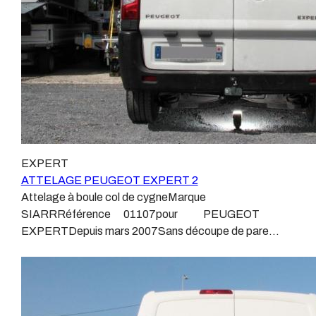
homologué, c’est le cas de tous les produits que nous
toute garantie auprès du constructeur en cas de
proposons, sans exception !Nous ne travaillons qu’avec
défaillance. Ce genre de faisceau est souvent mal
les marques homologuées à même d’assurer le suivi de
monté, alimenté par les éclairages intérieurs et fait
leurs produits :ATTELAGES
courir de vrai risque technique à votre véhicule.Nous
WESTFALIAATTELAGES SIARRATTELAGES
n’intervenons pas sur les véhicules ayant ce type de
BRINKATTELAGES THULEATTELAGES
montage non conforme.Voilà pourquoi il est nécessaire
BOISNIERATTELAGES GDWATTELAGES
de confier la pose d'un attelage à un professionnel
ARAGONLe faisceau électrique est devenu le produit le
agréé, habitué à poser des attelages et respectant les
plus technique, lui aussi est soumis à normalisation et
normes, nous ne transigeons pas sur ces points.Les
homologation.Le faisceau est connecté à votre
EXPERT
différentes dénominations pour un attelage sont
véhicule, il doit être prévu à cet effet, supporter les
ATTELAGE PEUGEOT EXPERT 2
:Attelage pour voiture, crochet d’attelage, boule pour
vibrations et les contraintes auquel il peut être soumis.
Attelage à boule col de cygneMarque
voiture, attache remorque, attache voiture, attelage
Dans certains cas le faisceau connecté modifie la
SIARRRéférence 01107pour PEUGEOT
camion, crochet voiture, attache auto, boule pour
gestion des assistances à la conduite type EPS, ABS,
EXPERTDepuis mars 2007Sans découpe de pare
remorque, boule d’arrimage, crochet d’attache.
….Nous n’installons (quand ils existent) que des
choc visible, uniquement en dessous du pare
faisceaux « d’origine », c'est-à-dire fabriqués
chocsPoids maxi tractable 2000 kgValeur S 80 kgPoids
spécifiquement pour votre véhicule, se branchant aux
de l'attelage 22,5 kgAnhängerkupplung PEUGEOT
emplacements prévus et suivant les normes
EXPERT Patrick Remorques se conjugue avec
constructeurs.En dehors de quelques rares cas, nous
ATTELAGE depuis 1968.Les temps ont changé depuis