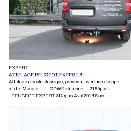
attelage doit être homologué, c’est le cas de tous les
produits que nous proposons, sans exception ! Nous ne
travaillons qu’avec les marques homologuées à même
d’assurer le suivi de leurs produits :ATTELAGES
WESTFALIAATTELAGES SIARRATTELAGES
BRINKATTELAGES THULEATTELAGES
BOISNIERATTELAGES GDWATTELAGES
ARAGON Le faisceau électrique est devenu le produit
le plus technique, lui aussi est soumis à normalisation et
homologation. Le faisceau est connecté à votre
EXPERT
véhicule, il doit être prévu à cet effet, supporter les
ATTELAGE PEUGEOT EXPERT 3
vibrations et les contraintes auquel il peut être soumis.
Attelage à boule classique, présenté avec une chappe
Dans certains cas le faisceau connecté modifie la
mixte. Marque GDWRéférence 2165pour
gestion des assistances à la conduite type EPS, ABS,
PEUGEOT EXPERT 3Depuis Avril 2016 Sans
…. Nous n’installons (quand ils existent) que des
découpe de pare choc visible, uniquement sur le retour.
faisceaux « d’origine », c'est-à-dire fabriqués
Poids maxi tractable 2600 kgValeur S 120 kgPoids de
spécifiquement pour votre véhicule, se branchant aux
l'attelage Anhängerkupplung PEUGEOT EXPERT 3
emplacements prévus et suivant les normes
Patrick Remorques se conjugue avec ATTELAGE
constructeurs. En dehors de quelques rares cas, nous
depuis 1968. Les temps ont changé depuis les premiers