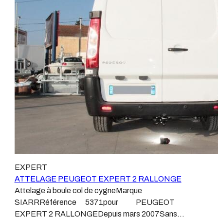
ne montons jamais de faisceau appelé : adaptable,
les premiers attelages fabriqués à la demande dans
universel, modulable, smart…., et quand nous le
l’atelier, autour d’un poste à souder et d’un
faisons, s’il n’existe pas d’autre choix, nous utilisons le
étau.L’évolution technique et la normalisation sont
plus haut de gamme du marché, le plus fiable et le plus
passées par là.Maintenant un attelage doit être
stable.Il faut savoir que le montage d’un faisceau non
homologué, c’est le cas de tous les produits que nous
conforme ou adaptable vous fera perdre tout recours et
proposons, sans exception !Nous ne travaillons qu’avec
toute garantie auprès du constructeur en cas de
les marques homologuées à même d’assurer le suivi de
défaillance. Ce genre de faisceau est souvent mal
leurs produits :ATTELAGES
monté, alimenté par les éclairages intérieurs et fait
WESTFALIAATTELAGES SIARRATTELAGES
courir de vrai risque technique à votre véhicule.Nous
BRINKATTELAGES THULEATTELAGES
n’intervenons pas sur les véhicules ayant ce type de
BOISNIERATTELAGES GDWATTELAGES
montage non conforme.Voilà pourquoi il est nécessaire
ARAGONLe faisceau électrique est devenu le produit le
de confier la pose d'un attelage à un professionnel
plus technique, lui aussi est soumis à normalisation et
agréé, habitué à poser des attelages et respectant les
homologation.Le faisceau est connecté à votre
EXPERT
normes, nous ne transigeons pas sur ces points.Les
véhicule, il doit être prévu à cet effet, supporter les
ATTELAGE PEUGEOT EXPERT 2 RALLONGE
différentes dénominations pour un attelage sont
vibrations et les contraintes auquel il peut être soumis.
Attelage à boule col de cygneMarque
:Attelage pour voiture, crochet d’attelage, boule pour
Dans certains cas le faisceau connecté modifie la
SIARRRéférence 5371pour PEUGEOT
voiture, attache remorque, attache voiture, attelage
gestion des assistances à la conduite type EPS, ABS,
EXPERT 2 RALLONGEDepuis mars 2007Sans
camion, crochet voiture, attache auto, boule pour