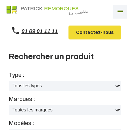
Panneau de gestion des cookies
menu
01 69 01 11 11
Contactez-nous
Rechercher un produit
Type :
Marques :
Modèles :