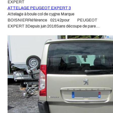
EXPERT
différentes dénominations pour un attelage sont :
véhicule, il doit être prévu à cet effet, supporter les
ATTELAGE PEUGEOT EXPERT 3
Attelage pour voiture, crochet d’attelage, boule pour
vibrations et les contraintes auquel il peut être soumis.
Attelage à boule col de cygne Marque
voiture, attache remorque, attache voiture, attelage
Dans certains cas le faisceau connecté modifie la
BOISNIERRéférence 02142pour PEUGEOT
camion, crochet voiture, attache auto, boule pour
gestion des assistances à la conduite type EPS, ABS,
EXPERT 3Depuis juin 2016Sans découpe de pare
remorque, boule d’arrimage, crochet d’attache.
…. Nous n’installons (quand ils existent) que des
choc.Poids maxi tractable 2600 kgValeur S 120
faisceaux « d’origine », c'est-à-dire fabriqués
kgPoids de l'attelage 19.8 kgAnhängerkupplung
spécifiquement pour votre véhicule, se branchant aux
PEUGEOT EXPERT 3Patrick Remorques se conjugue
emplacements prévus et suivant les normes
avec ATTELAGE depuis 1968.Les temps ont changé
constructeurs. En dehors de quelques rares cas, nous
depuis les premiers attelages fabriqués à la demande
ne montons jamais de faisceau appelé : adaptable,
dans l’atelier, autour d’un poste à souder et d’un
universel, modulable, smart…., et quand nous le
étau.L’évolution technique et la normalisation sont
faisons, s’il n’existe pas d’autre choix, nous utilisons le
passées par là.Maintenant un attelage doit être
plus haut de gamme du marché, le plus fiable et le plus
homologué, c’est le cas de tous les produits que nous
stable. Il faut savoir que le montage d’un faisceau non
proposons, sans exception !Nous ne travaillons qu’avec
conforme ou adaptable vous fera perdre tout recours et
les marques homologuées à même d’assurer le suivi de
toute garantie auprès du constructeur en cas de
leurs produits :ATTELAGES
défaillance. Ce genre de faisceau est souvent mal
WESTFALIAATTELAGES SIARRATTELAGES
monté, alimenté par les éclairages intérieurs et fait
BRINKATTELAGES THULEATTELAGES