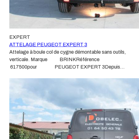
EXPERT
ATTELAGE PEUGEOT EXPERT 3
Attelage à boule col de cygne démontable sans outils,
verticale. Marque BRINKRéférence
617500pour PEUGEOT EXPERT 3Depuis
Avril 2016 Sans découpe de pare choc visible,
uniquement sur le retour. Poids maxi tractable 2595
kgValeur S 104 kgPoids de l'attelage
Anhängerkupplung PEUGEOT EXPERT 3 Patrick
Remorques se conjugue avec ATTELAGE depuis
1968. Les temps ont changé depuis les premiers
attelages fabriqués à la demande dans l’atelier, autour
d’un poste à souder et d’un étau. L’évolution technique
et la normalisation sont passées par là. Maintenant un