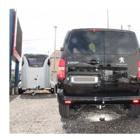
faisceaux « d’origine », c'est-à-dire fabriqués
4depuis Juin 2016 Sans découpe de pare-
remorque, boule d’arrimage, crochet d’attache.
spécifiquement pour votre véhicule, se branchant aux
choc.Reprogrammation à prévoir. Poids maxi tractable
emplacements prévus et suivant les normes
2500 kgValeur S 100 kg Anhängerkupplung PEUGEOT
constructeurs. En dehors de quelques rares cas, nous
EXPERT 4 Patrick Remorques se conjugue avec
ne montons jamais de faisceau appelé : adaptable,
ATTELAGE depuis 1968. Les temps ont changé depuis
universel, modulable, smart…., et quand nous le
les premiers attelages fabriqués à la demande dans
faisons, s’il n’existe pas d’autre choix, nous utilisons le
l’atelier, autour d’un poste à souder et d’un
plus haut de gamme du marché, le plus fiable et le plus
étau.L’évolution technique et la normalisation sont
stable. Il faut savoir que le montage d’un faisceau non
passées par là. Maintenant un attelage doit être
conforme ou adaptable vous fera perdre tout recours et
homologué, c’est le cas de tous les produits que nous
toute garantie auprès du constructeur en cas de
proposons, sans exception ! Nous ne travaillons
défaillance. Ce genre de faisceau est souvent mal
qu’avec les marques homologuées à même d’assurer le
monté, alimenté par les éclairages intérieurs et fait
suivi de leurs produits :ATTELAGES
courir de vrai risque technique à votre véhicule. Nous
WESTFALIAATTELAGES SIARRATTELAGES
n’intervenons pas sur les véhicules ayant ce type de
BRINKATTELAGES THULEATTELAGES
montage non conforme. Voilà pourquoi il est nécessaire
BOISNIERATTELAGES GDWATTELAGES
de confier la pose d'un attelage à un professionnel
ARAGON Le faisceau électrique est devenu le produit
agréé, habitué à poser des attelages et respectant les
le plus technique, lui aussi est soumis à normalisation et
normes, nous ne transigeons pas sur ces points. Les
homologation. Le faisceau est connecté à votre