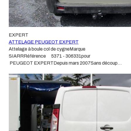
courir de vrai risque technique à votre véhicule. Nous
BOISNIERATTELAGES GDWATTELAGES
n’intervenons pas sur les véhicules ayant ce type de
ARAGONLe faisceau électrique est devenu le produit le
montage non conforme. Voilà pourquoi il est nécessaire
plus technique, lui aussi est soumis à normalisation et
de confier la pose d'un attelage à un professionnel
homologation.Le faisceau est connecté à votre
agréé, habitué à poser des attelages et respectant les
véhicule, il doit être prévu à cet effet, supporter les
EXPERT
normes, nous ne transigeons pas sur ces points. Les
vibrations et les contraintes auquel il peut être soumis.
ATTELAGE PEUGEOT EXPERT
différentes dénominations pour un attelage sont
Dans certains cas le faisceau connecté modifie la
Attelage à boule col de cygneMarque
:Attelage pour voiture, crochet d’attelage, boule pour
gestion des assistances à la conduite type EPS, ABS,
SIARRRéférence 5371 - 306331pour
voiture, attache remorque, attache voiture, attelage
….Nous n’installons (quand ils existent) que des
PEUGEOT EXPERTDepuis mars 2007Sans découpe
camion, crochet voiture, attache auto, boule pour
faisceaux « d’origine », c'est-à-dire fabriqués
de pare choc visible, uniquement en dessous du pare
remorque, boule d’arrimage, crochet d’attache.
spécifiquement pour votre véhicule, se branchant aux
chocsPoids maxi tractable 2000 kgValeur S 130
emplacements prévus et suivant les normes
kgPoids de l'attelage 22,5 kgAnhängerkupplung
constructeurs.En dehors de quelques rares cas, nous
PEUGEOT EXPERT Patrick Remorques se conjugue
ne montons jamais de faisceau appelé : adaptable,
avec ATTELAGE depuis 1968.Les temps ont changé
universel, modulable, smart…., et quand nous le
depuis les premiers attelages fabriqués à la demande
faisons, s’il n’existe pas d’autre choix, nous utilisons le
dans l’atelier, autour d’un poste à souder et d’un
plus haut de gamme du marché, le plus fiable et le plus
étau.L’évolution technique et la normalisation sont
stable.Il faut savoir que le montage d’un faisceau non
passées par là.Maintenant un attelage doit être
conforme ou adaptable vous fera perdre tout recours et