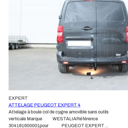
ne montons jamais de faisceau appelé : adaptable,
attelages fabriqués à la demande dans l’atelier, autour
universel, modulable, smart…., et quand nous le
d’un poste à souder et d’un étau. L’évolution technique
faisons, s’il n’existe pas d’autre choix, nous utilisons le
et la normalisation sont passées par là. Maintenant un
plus haut de gamme du marché, le plus fiable et le plus
attelage doit être homologué, c’est le cas de tous les
stable. Il faut savoir que le montage d’un faisceau non
produits que nous proposons, sans exception ! Nous ne
conforme ou adaptable vous fera perdre tout recours et
travaillons qu’avec les marques homologuées à même
toute garantie auprès du constructeur en cas de
d’assurer le suivi de leurs produits :ATTELAGES
défaillance. Ce genre de faisceau est souvent mal
WESTFALIAATTELAGES SIARRATTELAGES
monté, alimenté par les éclairages intérieurs et fait
BRINKATTELAGES THULEATTELAGES
courir de vrai risque technique à votre véhicule. Nous
BOISNIERATTELAGES GDWATTELAGES
n’intervenons pas sur les véhicules ayant ce type de
ARAGON Le faisceau électrique est devenu le produit
montage non conforme. Voilà pourquoi il est nécessaire
le plus technique, lui aussi est soumis à normalisation et
de confier la pose d'un attelage à un professionnel
homologation. Le faisceau est connecté à votre
agréé, habitué à poser des attelages et respectant les
véhicule, il doit être prévu à cet effet, supporter les
EXPERT
normes, nous ne transigeons pas sur ces points. Les
vibrations et les contraintes auquel il peut être soumis.
ATTELAGE PEUGEOT EXPERT 4
différentes dénominations pour un attelage sont :
Dans certains cas le faisceau connecté modifie la
Attelage à boule col de cygne amovible sans outils
Attelage pour voiture, crochet d’attelage, boule pour
gestion des assistances à la conduite type EPS, ABS,
verticale Marque WESTALIARéférence
voiture, attache remorque, attache voiture, attelage
…. Nous n’installons (quand ils existent) que des
304181600001pour PEUGEOT EXPERT
camion, crochet voiture, attache auto, boule pour