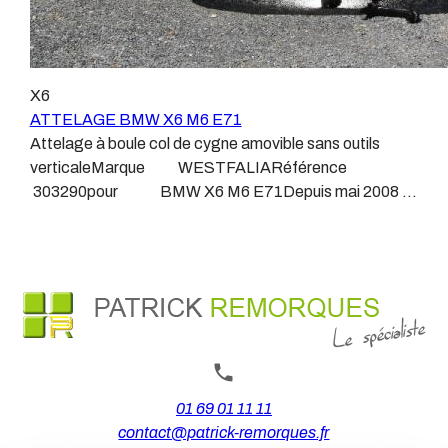
n’intervenons pas sur les véhicules ayant ce type de
WESTFALIAATTELAGES SIARRATTELAGES
montage non conforme.Voilà pourquoi il est nécessaire
BRINKATTELAGES THULEATTELAGES
de confier la pose d'un attelage à un professionnel
BOISNIERATTELAGES GDWATTELAGES
agréé, habitué à poser des attelages et respectant les
ARAGONLe faisceau électrique est devenu le produit le
X6
normes, nous ne transigeons pas sur ces points.Les
plus technique, lui aussi est soumis à normalisation et
ATTELAGE BMW X6 M6 E71
différentes dénominations pour un attelage sont
homologation.Le faisceau est connecté à votre
Attelage à boule col de cygne amovible sans outils
:Attelage pour voiture, crochet d’attelage, boule pour
véhicule, il doit être prévu à cet effet, supporter les
verticaleMarque WESTFALIARéférence
voiture, attache remorque, attache voiture, attelage
vibrations et les contraintes auquel il peut être soumis.
303290pour BMW X6 M6 E71Depuis mai 2008 à
camion, crochet voiture, attache auto, boule pour
Dans certains cas le faisceau connecté modifie la
Decembre 2014Découpe de pare-choc d'origine avec
remorque, boule d’arrimage, crochet d’attache.
gestion des assistances à la conduite type EPS, ABS,
trappe.Poids maxi tractable 3500 kgValeur S 140
….Nous n’installons (quand ils existent) que des
kgPoids de l'attelage 30 kgAnhängerkupplung BMW
faisceaux « d’origine », c'est-à-dire fabriqués
X6 M6 E71Vidéo de démonstration 1Vidéo de
spécifiquement pour votre véhicule, se branchant aux
démonstration 2Patrick Remorques se conjugue avec
emplacements prévus et suivant les normes
ATTELAGE depuis 1968.Les temps ont changé depuis
constructeurs.En dehors de quelques rares cas, nous
les premiers attelages fabriqués à la demande dans
ne montons jamais de faisceau appelé : adaptable,
l’atelier, autour d’un poste à souder et d’un
universel, modulable, smart…., et quand nous le
étau.L’évolution technique et la normalisation sont
01 69 01 11 11
faisons, s’il n’existe pas d’autre choix, nous utilisons le
passées par là.Maintenant un attelage doit être
contact@patrick-remorques.fr
plus haut de gamme du marché, le plus fiable et le plus