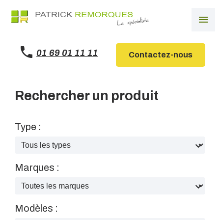
Panneau de gestion des cookies
menu
01 69 01 11 11
Contactez-nous
Rechercher un produit
Type :
Marques :
Modèles :