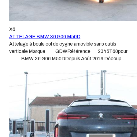
X6
ATTELAGE BMW X6 G06 M50D
Attelage à boule col de cygne amovible sans outils
verticale Marque GDWRéférence 2345T60pour
BMW X6 G06 M50DDepuis Août 2019 Découpe
de pare-choc d'origine.Possibilité de commander chez
BMW la trappe ou le bas de pare choc "d'origine". Poids
maxi tractable 3500 kgValeur S 160 kgPoids de
l'attelage 25.6 kg Anhängerkupplung BMW X6 G06
M50D Patrick Remorques se conjugue avec
ATTELAGE depuis 1968. Les temps ont changé depuis
les premiers attelages fabriqués à la demande dans
l’atelier, autour d’un poste à souder et d’un étau.
L’évolution technique et la normalisation sont passées
par là. Maintenant un attelage doit être homologué,