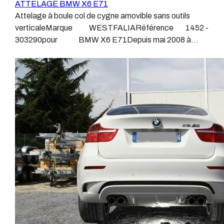
ATTELAGE BMW X6 E71
différentes dénominations pour un attelage sont
vibrations et les contraintes auquel il peut être soumis.
Attelage à boule col de cygne amovible sans outils
:Attelage pour voiture, crochet d’attelage, boule pour
Dans certains cas le faisceau connecté modifie la
verticaleMarque WESTFALIARéférence 1452 -
voiture, attache remorque, attache voiture, attelage
gestion des assistances à la conduite type EPS, ABS,
303290pour BMW X6 E71Depuis mai 2008 à
camion, crochet voiture, attache auto, boule pour
….Nous n’installons (quand ils existent) que des
Decembre 2014Découpe de pare-choc
remorque, boule d’arrimage, crochet d’attache.
faisceaux « d’origine », c'est-à-dire fabriqués
d'origine.Possibilité de commander chez BMW la
spécifiquement pour votre véhicule, se branchant aux
trappe ou le bas de pare choc "d'origine".Poids maxi
emplacements prévus et suivant les normes
tractable 3500 kgValeur S 140 kgPoids de l'attelage 30
constructeurs.En dehors de quelques rares cas, nous
kgAnhängerkupplung BMW X6 E71Vidéo de
ne montons jamais de faisceau appelé : adaptable,
démonstration 1Vidéo de démonstration 2Patrick
universel, modulable, smart…., et quand nous le
Remorques se conjugue avec ATTELAGE depuis
faisons, s’il n’existe pas d’autre choix, nous utilisons le
1968.Les temps ont changé depuis les premiers
plus haut de gamme du marché, le plus fiable et le plus
attelages fabriqués à la demande dans l’atelier, autour
stable.Il faut savoir que le montage d’un faisceau non
d’un poste à souder et d’un étau.L’évolution technique et
conforme ou adaptable vous fera perdre tout recours et
la normalisation sont passées par là.Maintenant un
toute garantie auprès du constructeur en cas de
attelage doit être homologué, c’est le cas de tous les
défaillance. Ce genre de faisceau est souvent mal
produits que nous proposons, sans exception !Nous ne
monté, alimenté par les éclairages intérieurs et fait
travaillons qu’avec les marques homologuées à même
courir de vrai risque technique à votre véhicule.Nous
d’assurer le suivi de leurs produits :ATTELAGES