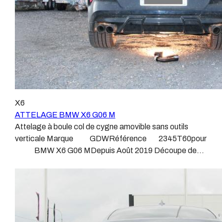
c’est le cas de tous les produits que nous proposons,
sans exception ! Nous ne travaillons qu’avec les
marques homologuées à même d’assurer le suivi de
leurs produits :ATTELAGES
WESTFALIAATTELAGES SIARRATTELAGES
BRINKATTELAGES THULEATTELAGES
BOISNIERATTELAGES GDWATTELAGES
ARAGON Le faisceau électrique est devenu le produit
le plus technique, lui aussi est soumis à normalisation et
X6
homologation. Le faisceau est connecté à votre
ATTELAGE BMW X6 G06 M
véhicule, il doit être prévu à cet effet, supporter les
Attelage à boule col de cygne amovible sans outils
vibrations et les contraintes auquel il peut être soumis.
verticale Marque GDWRéférence 2345T60pour
Dans certains cas le faisceau connecté modifie la
BMW X6 G06 MDepuis Août 2019 Découpe de
gestion des assistances à la conduite type EPS, ABS,
pare-choc d'origine.Possibilité de commander chez
…. Nous n’installons (quand ils existent) que des
BMW la trappe ou le bas de pare choc "d'origine". Poids
faisceaux « d’origine », c'est-à-dire fabriqués
maxi tractable 3500 kgValeur S 160 kgPoids de
spécifiquement pour votre véhicule, se branchant aux
l'attelage 25.6 kg Anhängerkupplung BMW X6 G06 M
emplacements prévus et suivant les normes
Patrick Remorques se conjugue avec ATTELAGE
constructeurs. En dehors de quelques rares cas, nous
depuis 1968. Les temps ont changé depuis les premiers