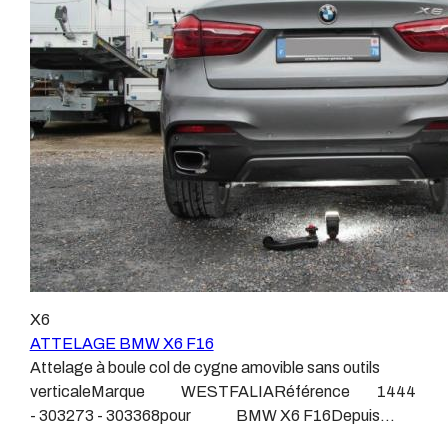
ne montons jamais de faisceau appelé : adaptable,
attelages fabriqués à la demande dans l’atelier, autour
universel, modulable, smart…., et quand nous le
d’un poste à souder et d’un étau. L’évolution technique
faisons, s’il n’existe pas d’autre choix, nous utilisons le
et la normalisation sont passées par là. Maintenant un
plus haut de gamme du marché, le plus fiable et le plus
attelage doit être homologué, c’est le cas de tous les
stable. Il faut savoir que le montage d’un faisceau non
produits que nous proposons, sans exception ! Nous ne
conforme ou adaptable vous fera perdre tout recours et
travaillons qu’avec les marques homologuées à même
toute garantie auprès du constructeur en cas de
d’assurer le suivi de leurs produits :ATTELAGES
défaillance. Ce genre de faisceau est souvent mal
WESTFALIAATTELAGES SIARRATTELAGES
monté, alimenté par les éclairages intérieurs et fait
BRINKATTELAGES THULEATTELAGES
courir de vrai risque technique à votre véhicule. Nous
BOISNIERATTELAGES GDWATTELAGES
n’intervenons pas sur les véhicules ayant ce type de
ARAGON Le faisceau électrique est devenu le produit
montage non conforme. Voilà pourquoi il est nécessaire
le plus technique, lui aussi est soumis à normalisation et
de confier la pose d'un attelage à un professionnel
homologation. Le faisceau est connecté à votre
X6
agréé, habitué à poser des attelages et respectant les
véhicule, il doit être prévu à cet effet, supporter les
ATTELAGE BMW X6 F16
normes, nous ne transigeons pas sur ces points. Les
vibrations et les contraintes auquel il peut être soumis.
Attelage à boule col de cygne amovible sans outils
différentes dénominations pour un attelage sont
Dans certains cas le faisceau connecté modifie la
verticaleMarque WESTFALIARéférence 1444
:Attelage pour voiture, crochet d’attelage, boule pour
gestion des assistances à la conduite type EPS, ABS,
- 303273 - 303368pour BMW X6 F16Depuis
voiture, attache remorque, attache voiture, attelage
…. Nous n’installons (quand ils existent) que des
Décembre 2014.Sans découpe de pare choc.Poids
camion, crochet voiture, attache auto, boule pour