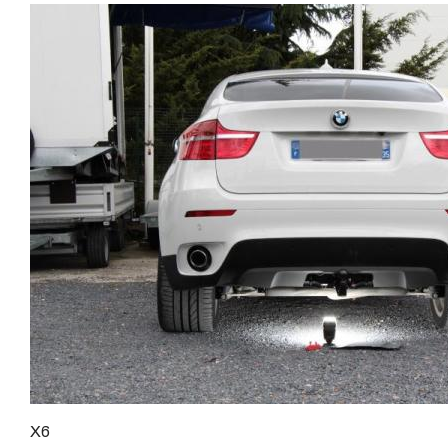
faisceaux « d’origine », c'est-à-dire fabriqués
maxi tractable 3500 kgValeur S 150 kgPoids de
remorque, boule d’arrimage, crochet d’attache.
spécifiquement pour votre véhicule, se branchant aux
l'attelage 29 kgAnhängerkupplung BMW X6 F16Vidéo
emplacements prévus et suivant les normes
de démonstration 1Vidéo de démonstration 2Patrick
constructeurs. En dehors de quelques rares cas, nous
Remorques se conjugue avec ATTELAGE depuis
ne montons jamais de faisceau appelé : adaptable,
1968.Les temps ont changé depuis les premiers
universel, modulable, smart…., et quand nous le
attelages fabriqués à la demande dans l’atelier, autour
faisons, s’il n’existe pas d’autre choix, nous utilisons le
d’un poste à souder et d’un étau.L’évolution technique et
plus haut de gamme du marché, le plus fiable et le plus
la normalisation sont passées par là.Maintenant un
stable. Il faut savoir que le montage d’un faisceau non
attelage doit être homologué, c’est le cas de tous les
conforme ou adaptable vous fera perdre tout recours et
produits que nous proposons, sans exception !Nous ne
toute garantie auprès du constructeur en cas de
travaillons qu’avec les marques homologuées à même
défaillance. Ce genre de faisceau est souvent mal
d’assurer le suivi de leurs produits :ATTELAGES
monté, alimenté par les éclairages intérieurs et fait
WESTFALIAATTELAGES SIARRATTELAGES
courir de vrai risque technique à votre véhicule. Nous
BRINKATTELAGES THULEATTELAGES
n’intervenons pas sur les véhicules ayant ce type de
BOISNIERATTELAGES GDWATTELAGES
montage non conforme. Voilà pourquoi il est nécessaire
ARAGONLe faisceau électrique est devenu le produit le
de confier la pose d'un attelage à un professionnel
plus technique, lui aussi est soumis à normalisation et
agréé, habitué à poser des attelages et respectant les
homologation.Le faisceau est connecté à votre
X6
normes, nous ne transigeons pas sur ces points. Les
véhicule, il doit être prévu à cet effet, supporter les