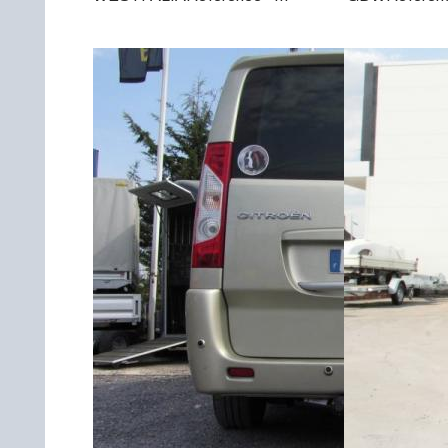
304181600001pour
CITROEN
CITROEN JUMPY 3Depuis
3Depuis Juin 
Juin 2016 Sans découpe de
découpe de par
pare choc. Poids maxi tractable
uniquement sur 
2500 kgValeur S 104 kgPoids
maxi tractable
de l'attelage 26 kg
120 kgPoids de
Anhängerkupplung CITROEN
Anhängerkup
JUMPY 3 Patrick Remorques
JUMPY 3 Patr
se conjugue avec ATTELAGE
se conjugue 
depuis 1968. Les temps ont
depuis 1968. L
changé depuis les premiers
changé depuis 
attelages fabriqués à la
attelages fabri
demande dans l’atelier, autour
demande dans l’
d’un poste à souder et d’un étau.
d’un poste à so
L’évolution technique et la
L’évolution tec
normalisation sont passées par
normalisation 
là. Maintenant un attelage doit
là. Maintenant 
être homologué, c’est le cas de
être homologué