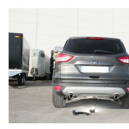
….Nous n’installons (quand ils existent) que des
choc.Poids maxi tractable 2100 kgValeur S 100
remorque, boule d’arrimage, crochet d’attache.
faisceaux « d’origine », c'est-à-dire fabriqués
kgPoids de l'attelage 23 kgAnhängerkupplung FORD
spécifiquement pour votre véhicule, se branchant aux
KUGAPatrick Remorques se conjugue avec
emplacements prévus et suivant les normes
ATTELAGE depuis 1968.Les temps ont changé depuis
constructeurs.En dehors de quelques rares cas, nous
les premiers attelages fabriqués à la demande dans
ne montons jamais de faisceau appelé : adaptable,
l’atelier, autour d’un poste à souder et d’un
universel, modulable, smart…., et quand nous le
étau.L’évolution technique et la normalisation sont
faisons, s’il n’existe pas d’autre choix, nous utilisons le
passées par là.Maintenant un attelage doit être
plus haut de gamme du marché, le plus fiable et le plus
homologué, c’est le cas de tous les produits que nous
stable.Il faut savoir que le montage d’un faisceau non
proposons, sans exception !Nous ne travaillons qu’avec
conforme ou adaptable vous fera perdre tout recours et
les marques homologuées à même d’assurer le suivi de
toute garantie auprès du constructeur en cas de
leurs produits :ATTELAGES
défaillance. Ce genre de faisceau est souvent mal
WESTFALIAATTELAGES SIARRATTELAGES
monté, alimenté par les éclairages intérieurs et fait
BRINKATTELAGES THULEATTELAGES
courir de vrai risque technique à votre véhicule.Nous
BOISNIERATTELAGES GDWATTELAGES
n’intervenons pas sur les véhicules ayant ce type de
ARAGONLe faisceau électrique est devenu le produit le
montage non conforme.Voilà pourquoi il est nécessaire
plus technique, lui aussi est soumis à normalisation et
de confier la pose d'un attelage à un professionnel
homologation.Le faisceau est connecté à votre
agréé, habitué à poser des attelages et respectant les
véhicule, il doit être prévu à cet effet, supporter les