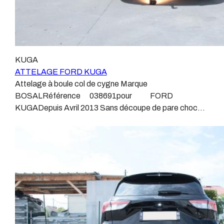
KUGA
ATTELAGE FORD KUGA
Attelage à boule col de cygne Marque
BOSALRéférence 038691pour FORD
KUGADepuis Avril 2013 Sans découpe de pare choc
Poids maxi tractable 2160 kgValeur S 100 kgPoids de
l'attelage Anhängerkupplung FORD KUGA Patrick
Remorques se conjugue avec ATTELAGE depuis
1968. Les temps ont changé depuis les premiers
attelages fabriqués à la demande dans l’atelier, autour
d’un poste à souder et d’un étau. L’évolution technique
et la normalisation sont passées par là. Maintenant un
attelage doit être homologué, c’est le cas de tous les
produits que nous proposons, sans exception ! Nous ne