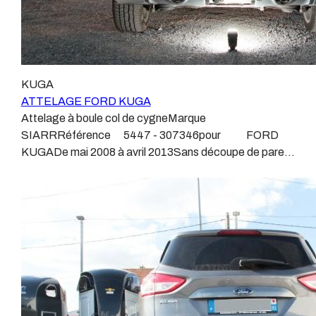
n’intervenons pas sur les véhicules ayant ce type de
BOISNIERATTELAGES GDWATTELAGES
montage non conforme.Voilà pourquoi il est nécessaire
ARAGONLe faisceau électrique est devenu le produit le
de confier la pose d'un attelage à un professionnel
plus technique, lui aussi est soumis à normalisation et
agréé, habitué à poser des attelages et respectant les
homologation.Le faisceau est connecté à votre
normes, nous ne transigeons pas sur ces points.Les
véhicule, il doit être prévu à cet effet, supporter les
KUGA
différentes dénominations pour un attelage sont
vibrations et les contraintes auquel il peut être soumis.
ATTELAGE FORD KUGA
:Attelage pour voiture, crochet d’attelage, boule pour
Dans certains cas le faisceau connecté modifie la
Attelage à boule col de cygneMarque
voiture, attache remorque, attache voiture, attelage
gestion des assistances à la conduite type EPS, ABS,
SIARRRéférence 5447 - 307346pour FORD
camion, crochet voiture, attache auto, boule pour
….Nous n’installons (quand ils existent) que des
KUGADe mai 2008 à avril 2013Sans découpe de pare
remorque, boule d’arrimage, crochet d’attache.
faisceaux « d’origine », c'est-à-dire fabriqués
choc visible, uniquement en dessous du pare
spécifiquement pour votre véhicule, se branchant aux
chocsPoids maxi tractable 2100kgValeur S 105
emplacements prévus et suivant les normes
kgPoids de l'attelage 26 kgAnhängerkupplung FORD
constructeurs.En dehors de quelques rares cas, nous
KUGAPatrick Remorques se conjugue avec
ne montons jamais de faisceau appelé : adaptable,
ATTELAGE depuis 1968.Les temps ont changé depuis
universel, modulable, smart…., et quand nous le
les premiers attelages fabriqués à la demande dans
faisons, s’il n’existe pas d’autre choix, nous utilisons le
l’atelier, autour d’un poste à souder et d’un
plus haut de gamme du marché, le plus fiable et le plus
étau.L’évolution technique et la normalisation sont
stable.Il faut savoir que le montage d’un faisceau non
passées par là.Maintenant un attelage doit être
conforme ou adaptable vous fera perdre tout recours et