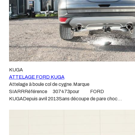
homologué, c’est le cas de tous les produits que nous
toute garantie auprès du constructeur en cas de
proposons, sans exception !Nous ne travaillons qu’avec
défaillance. Ce genre de faisceau est souvent mal
les marques homologuées à même d’assurer le suivi de
monté, alimenté par les éclairages intérieurs et fait
leurs produits :ATTELAGES
courir de vrai risque technique à votre véhicule.Nous
WESTFALIAATTELAGES SIARRATTELAGES
n’intervenons pas sur les véhicules ayant ce type de
BRINKATTELAGES THULEATTELAGES
montage non conforme.Voilà pourquoi il est nécessaire
BOISNIERATTELAGES GDWATTELAGES
de confier la pose d'un attelage à un professionnel
ARAGONLe faisceau électrique est devenu le produit le
agréé, habitué à poser des attelages et respectant les
plus technique, lui aussi est soumis à normalisation et
normes, nous ne transigeons pas sur ces points.Les
homologation.Le faisceau est connecté à votre
KUGA
différentes dénominations pour un attelage sont
véhicule, il doit être prévu à cet effet, supporter les
ATTELAGE FORD KUGA
:Attelage pour voiture, crochet d’attelage, boule pour
vibrations et les contraintes auquel il peut être soumis.
Attelage à boule col de cygne.Marque
voiture, attache remorque, attache voiture, attelage
Dans certains cas le faisceau connecté modifie la
SIARRRéférence 307473pour FORD
camion, crochet voiture, attache auto, boule pour
gestion des assistances à la conduite type EPS, ABS,
KUGADepuis avril 2013Sans découpe de pare choc
remorque, boule d’arrimage, crochet d’attache.
….Nous n’installons (quand ils existent) que des
visible, uniquement en dessous du pare chocs.Poids
faisceaux « d’origine », c'est-à-dire fabriqués
maxi tractable 2100 kgValeur S 100 kgPoids de
spécifiquement pour votre véhicule, se branchant aux
l'attelage 23 kgAnhängerkupplung FORD
emplacements prévus et suivant les normes
KUGAPatrick Remorques se conjugue avec
constructeurs.En dehors de quelques rares cas, nous
ATTELAGE depuis 1968.Les temps ont changé depuis