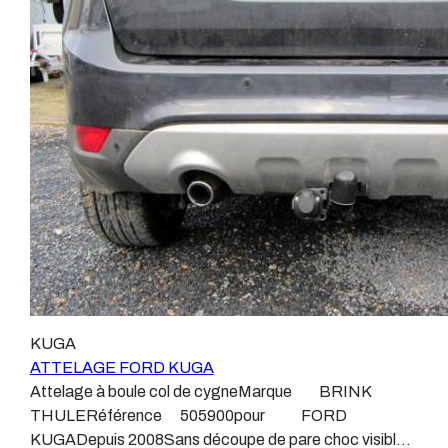
faisons, s’il n’existe pas d’autre choix, nous utilisons le
attelages fabriqués à la demande dans l’atelier, autour
plus haut de gamme du marché, le plus fiable et le plus
d’un poste à souder et d’un étau. L’évolution technique
stable. Il faut savoir que le montage d’un faisceau non
et la normalisation sont passées par là. Maintenant un
conforme ou adaptable vous fera perdre tout recours et
attelage doit être homologué, c’est le cas de tous les
toute garantie auprès du constructeur en cas de
produits que nous proposons, sans exception ! Nous ne
défaillance. Ce genre de faisceau est souvent mal
travaillons qu’avec les marques homologuées à même
monté, alimenté par les éclairages intérieurs et fait
d’assurer le suivi de leurs produits :ATTELAGES
courir de vrai risque technique à votre véhicule. Nous
WESTFALIAATTELAGES SIARRATTELAGES
n’intervenons pas sur les véhicules ayant ce type de
BRINKATTELAGES THULEATTELAGES
montage non conforme. Voilà pourquoi il est nécessaire
BOISNIERATTELAGES GDWATTELAGES
de confier la pose d'un attelage à un professionnel
ARAGON Le faisceau électrique est devenu le produit
agréé, habitué à poser des attelages et respectant les
le plus technique, lui aussi est soumis à normalisation et
normes, nous ne transigeons pas sur ces points. Les
homologation. Le faisceau est connecté à votre
différentes dénominations pour un attelage sont :
véhicule, il doit être prévu à cet effet, supporter les
KUGA
Attelage pour voiture, crochet d’attelage, boule pour
vibrations et les contraintes auquel il peut être soumis.
ATTELAGE FORD KUGA
voiture, attache remorque, attache voiture, attelage
Dans certains cas le faisceau connecté modifie la
Attelage à boule col de cygneMarque BRINK
camion, crochet voiture, attache auto, boule pour
gestion des assistances à la conduite type EPS, ABS,
THULERéférence 505900pour FORD
remorque, boule d’arrimage, crochet d’attache.
…. Nous n’installons (quand ils existent) que des
KUGADepuis 2008Sans découpe de pare choc visible,