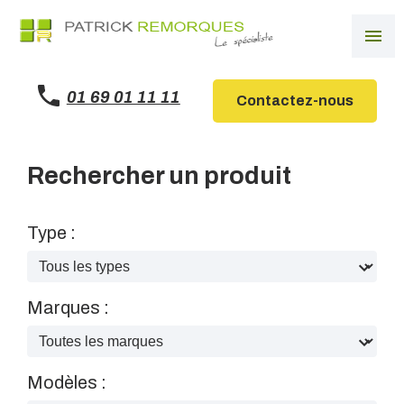
Panneau de gestion des cookies
menu
01 69 01 11 11
Contactez-nous
Rechercher un produit
Type :
Marques :
Modèles :