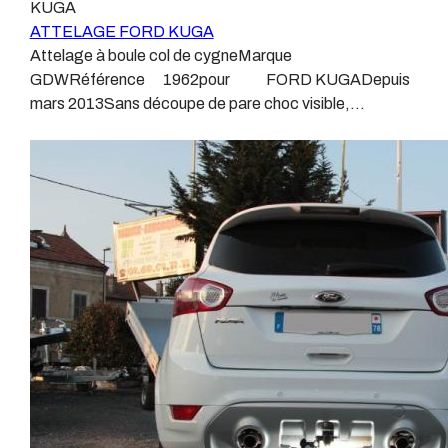
KUGA
différentes dénominations pour un attelage sont :
vibrations et les contraintes auquel il peut être soumis.
ATTELAGE FORD KUGA
Attelage pour voiture, crochet d’attelage, boule pour
Dans certains cas le faisceau connecté modifie la
Attelage à boule col de cygneMarque
voiture, attache remorque, attache voiture, attelage
gestion des assistances à la conduite type EPS, ABS,
GDWRéférence 1962pour FORD KUGADepuis
camion, crochet voiture, attache auto, boule pour
….Nous n’installons (quand ils existent) que des
mars 2013Sans découpe de pare choc visible,
remorque, boule d’arrimage, crochet d’attache.
faisceaux « d’origine », c'est-à-dire fabriqués
uniquement en dessous du pare chocsPoids maxi
spécifiquement pour votre véhicule, se branchant aux
tractable 2150 kgValeur S 100 kgAnhängerkupplung
emplacements prévus et suivant les normes
FORD KUGAPatrick Remorques se conjugue avec
constructeurs.En dehors de quelques rares cas, nous
ATTELAGE depuis 1968.Les temps ont changé depuis
ne montons jamais de faisceau appelé : adaptable,
les premiers attelages fabriqués à la demande dans
universel, modulable, smart…., et quand nous le
l’atelier, autour d’un poste à souder et d’un
faisons, s’il n’existe pas d’autre choix, nous utilisons le
étau.L’évolution technique et la normalisation sont
plus haut de gamme du marché, le plus fiable et le plus
passées par là.Maintenant un attelage doit être
stableIl faut savoir que le montage d’un faisceau non
homologué, c’est le cas de tous les produits que nous
conforme ou adaptable vous fera perdre tout recours et
proposons, sans exception !Nous ne travaillons qu’avec
toute garantie auprès du constructeur en cas de
les marques homologuées à même d’assurer le suivi de
défaillance. Ce genre de faisceau est souvent mal
leurs produits :ATTELAGES
monté, alimenté par les éclairages intérieurs et fait
WESTFALIAATTELAGES SIARRATTELAGES
courir de vrai risque technique à votre véhicule.Nous
BRINKATTELAGES THULEATTELAGES