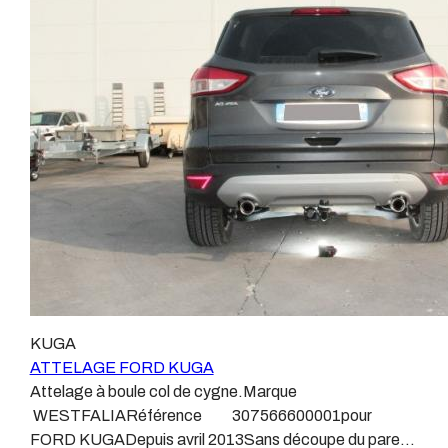
ne montons jamais de faisceau appelé : adaptable,
les premiers attelages fabriqués à la demande dans
universel, modulable, smart…., et quand nous le
l’atelier, autour d’un poste à souder et d’un
faisons, s’il n’existe pas d’autre choix, nous utilisons le
étau.L’évolution technique et la normalisation sont
plus haut de gamme du marché, le plus fiable et le plus
passées par là.Maintenant un attelage doit être
stable.Il faut savoir que le montage d’un faisceau non
homologué, c’est le cas de tous les produits que nous
conforme ou adaptable vous fera perdre tout recours et
proposons, sans exception !Nous ne travaillons qu’avec
toute garantie auprès du constructeur en cas de
les marques homologuées à même d’assurer le suivi de
défaillance. Ce genre de faisceau est souvent mal
leurs produits :ATTELAGES
monté, alimenté par les éclairages intérieurs et fait
WESTFALIAATTELAGES SIARRATTELAGES
courir de vrai risque technique à votre véhicule.Nous
BRINKATTELAGES THULEATTELAGES
n’intervenons pas sur les véhicules ayant ce type de
BOISNIERATTELAGES GDWATTELAGES
montage non conforme.Voilà pourquoi il est nécessaire
ARAGONLe faisceau électrique est devenu le produit le
de confier la pose d'un attelage à un professionnel
plus technique, lui aussi est soumis à normalisation et
agréé, habitué à poser des attelages et respectant les
homologation.Le faisceau est connecté à votre
KUGA
normes, nous ne transigeons pas sur ces points.Les
véhicule, il doit être prévu à cet effet, supporter les
ATTELAGE FORD KUGA
différentes dénominations pour un attelage sont
vibrations et les contraintes auquel il peut être soumis.
Attelage à boule col de cygne.Marque
:Attelage pour voiture, crochet d’attelage, boule pour
Dans certains cas le faisceau connecté modifie la
WESTFALIARéférence 307566600001pour
voiture, attache remorque, attache voiture, attelage
gestion des assistances à la conduite type EPS, ABS,
FORD KUGADepuis avril 2013Sans découpe du pare
camion, crochet voiture, attache auto, boule pour