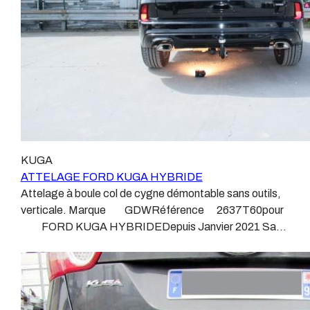
travaillons qu’avec les marques homologuées à même
d’assurer le suivi de leurs produits :ATTELAGES
WESTFALIAATTELAGES SIARRATTELAGES
BRINKATTELAGES THULEATTELAGES
BOISNIERATTELAGES GDWATTELAGES
ARAGON Le faisceau électrique est devenu le produit
le plus technique, lui aussi est soumis à normalisation et
homologation. Le faisceau est connecté à votre
véhicule, il doit être prévu à cet effet, supporter les
vibrations et les contraintes auquel il peut être soumis.
KUGA
Dans certains cas le faisceau connecté modifie la
ATTELAGE FORD KUGA HYBRIDE
gestion des assistances à la conduite type EPS, ABS,
Attelage à boule col de cygne démontable sans outils,
…. Nous n’installons (quand ils existent) que des
verticale. Marque GDWRéférence 2637T60pour
faisceaux « d’origine », c'est-à-dire fabriqués
FORD KUGA HYBRIDEDepuis Janvier 2021 Sans
spécifiquement pour votre véhicule, se branchant aux
découpe de pare choc visible, uniquement en dessous.
emplacements prévus et suivant les normes
Poids maxi tractable 2100 kgValeur S 120 kgPoids de
constructeurs. En dehors de quelques rares cas, nous
l'attelage Anhängerkupplung FORD KUGA HYBRIDE
ne montons jamais de faisceau appelé : adaptable,
Patrick Remorques se conjugue avec ATTELAGE
universel, modulable, smart…., et quand nous le
depuis 1968. Les temps ont changé depuis les premiers