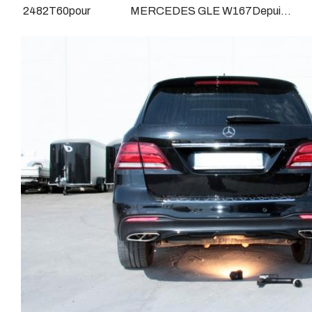
gestion des assistances à la conduite type EPS, ABS,
2482T60pour MERCEDES GLE W167Depuis
voiture, attache remorque, attache voiture, attelage
…. Nous n’installons (quand ils existent) que des
Octobre 2018 Sans découpe de pare choc visible,
camion, crochet voiture, attache auto, boule pour
faisceaux « d’origine », c'est-à-dire fabriqués
uniquement sur le retour. Poids maxi tractable 3500
remorque, boule d’arrimage, crochet d’attache.
spécifiquement pour votre véhicule, se branchant aux
kgValeur S 145 kgPoids de l'attelage
emplacements prévus et suivant les normes
Anhängerkupplung MERCEDES GLE W167 Patrick
constructeurs. En dehors de quelques rares cas, nous
Remorques se conjugue avec ATTELAGE depuis
ne montons jamais de faisceau appelé : adaptable,
1968. Les temps ont changé depuis les premiers
universel, modulable, smart…., et quand nous le
attelages fabriqués à la demande dans l’atelier, autour
faisons, s’il n’existe pas d’autre choix, nous utilisons le
d’un poste à souder et d’un étau. L’évolution technique
plus haut de gamme du marché, le plus fiable et le plus
et la normalisation sont passées par là. Maintenant un
stable. Il faut savoir que le montage d’un faisceau non
attelage doit être homologué, c’est le cas de tous les
conforme ou adaptable vous fera perdre tout recours et
produits que nous proposons, sans exception ! Nous ne
toute garantie auprès du constructeur en cas de
travaillons qu’avec les marques homologuées à même
défaillance. Ce genre de faisceau est souvent mal
d’assurer le suivi de leurs produits :ATTELAGES
monté, alimenté par les éclairages intérieurs et fait
WESTFALIAATTELAGES SIARRATTELAGES
courir de vrai risque technique à votre véhicule. Nous
BRINKATTELAGES THULEATTELAGES
n’intervenons pas sur les véhicules ayant ce type de
BOISNIERATTELAGES GDWATTELAGES
montage non conforme. Voilà pourquoi il est nécessaire
ARAGON Le faisceau électrique est devenu le produit
de confier la pose d'un attelage à un professionnel
le plus technique, lui aussi est soumis à normalisation et