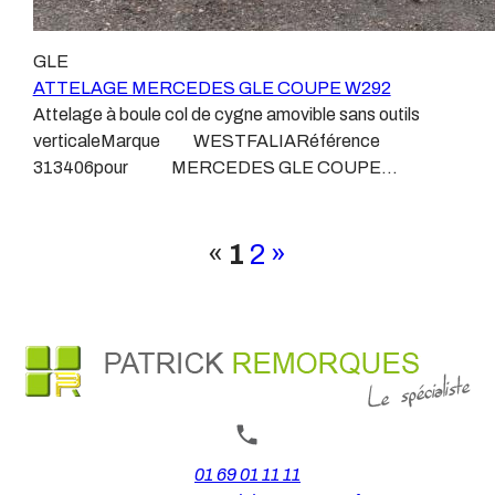
de confier la pose d'un attelage à un professionnel
ARAGONLe faisceau électrique est devenu le produit le
agréé, habitué à poser des attelages et respectant les
plus technique, lui aussi est soumis à normalisation et
GLE
normes, nous ne transigeons pas sur ces points. Les
homologation.Le faisceau est connecté à votre
ATTELAGE MERCEDES GLE COUPE W292
différentes dénominations pour un attelage sont
véhicule, il doit être prévu à cet effet, supporter les
Attelage à boule col de cygne amovible sans outils
:Attelage pour voiture, crochet d’attelage, boule pour
vibrations et les contraintes auquel il peut être soumis.
verticaleMarque WESTFALIARéférence
voiture, attache remorque, attache voiture, attelage
Dans certains cas le faisceau connecté modifie la
313406pour MERCEDES GLE COUPE
camion, crochet voiture, attache auto, boule pour
gestion des assistances à la conduite type EPS, ABS,
W292Depuis juillet 2015La pose de l'attelage ne
remorque, boule d’arrimage, crochet d’attache.
….Nous n’installons (quand ils existent) que des
nécessite pas de découpe de pare chocs, la boule
faisceaux « d’origine », c'est-à-dire fabriqués
passe par la trappe d'originiePoids maxi tractable 3500
«
1
2
»
spécifiquement pour votre véhicule, se branchant aux
kgValeur S 140 kgPoids de l'attelage 40
emplacements prévus et suivant les normes
kg Anhängerkupplung MERCEDES GLE COUPE
constructeurs.En dehors de quelques rares cas, nous
C292Vidéo de démonstration 1Vidéo de démonstration
ne montons jamais de faisceau appelé : adaptable,
2Patrick Remorques se conjugue avec ATTELAGE
universel, modulable, smart…., et quand nous le
depuis 1968.Les temps ont changé depuis les premiers
faisons, s’il n’existe pas d’autre choix, nous utilisons le
attelages fabriqués à la demande dans l’atelier, autour
plus haut de gamme du marché, le plus fiable et le plus
d’un poste à souder et d’un étau.L’évolution technique et
stable.Il faut savoir que le montage d’un faisceau non
la normalisation sont passées par là.Maintenant un
01 69 01 11 11
conforme ou adaptable vous fera perdre tout recours et
attelage doit être homologué, c’est le cas de tous les