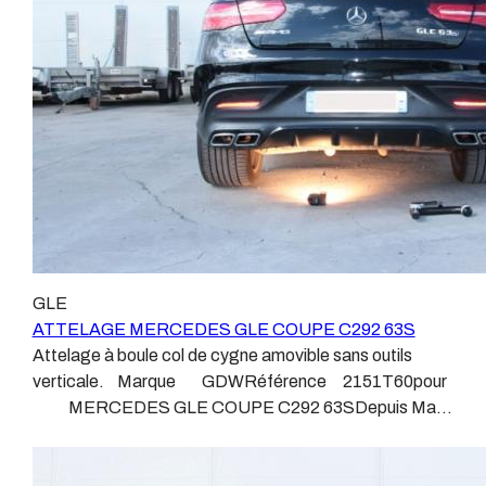
dans l’atelier, autour d’un poste à souder et d’un étau.
plus haut de gamme du marché, le plus fiable et le plus
L’évolution technique et la normalisation sont passées
stable. Il faut savoir que le montage d’un faisceau non
par là. Maintenant un attelage doit être homologué,
conforme ou adaptable vous fera perdre tout recours et
c’est le cas de tous les produits que nous proposons,
toute garantie auprès du constructeur en cas de
sans exception ! Nous ne travaillons qu’avec les
défaillance. Ce genre de faisceau est souvent mal
marques homologuées à même d’assurer le suivi de
monté, alimenté par les éclairages intérieurs et fait
leurs produits :ATTELAGES
courir de vrai risque technique à votre véhicule. Nous
WESTFALIAATTELAGES SIARRATTELAGES
n’intervenons pas sur les véhicules ayant ce type de
BRINKATTELAGES THULEATTELAGES
montage non conforme. Voilà pourquoi il est nécessaire
BOISNIERATTELAGES GDWATTELAGES
de confier la pose d'un attelage à un professionnel
ARAGON Le faisceau électrique est devenu le produit
agréé, habitué à poser des attelages et respectant les
le plus technique, lui aussi est soumis à normalisation et
GLE
normes, nous ne transigeons pas sur ces points. Les
homologation. Le faisceau est connecté à votre
ATTELAGE MERCEDES GLE COUPE C292 63S
différentes dénominations pour un attelage sont :
véhicule, il doit être prévu à cet effet, supporter les
Attelage à boule col de cygne amovible sans outils
Attelage pour voiture, crochet d’attelage, boule pour
vibrations et les contraintes auquel il peut être soumis.
verticale. Marque GDWRéférence 2151T60pour
voiture, attache remorque, attache voiture, attelage
Dans certains cas le faisceau connecté modifie la
MERCEDES GLE COUPE C292 63SDepuis Mars
camion, crochet voiture, attache auto, boule pour
gestion des assistances à la conduite type EPS, ABS,
2014 Sans découpe de pare choc visible, uniquement
remorque, boule d’arrimage, crochet d’attache.
…. Nous n’installons (quand ils existent) que des
sur le retour Poids maxi tractable 3500 kgValeur S 175
faisceaux « d’origine », c'est-à-dire fabriqués
kgPoids de l'attelage 30.6 kg Anhängerkupplung