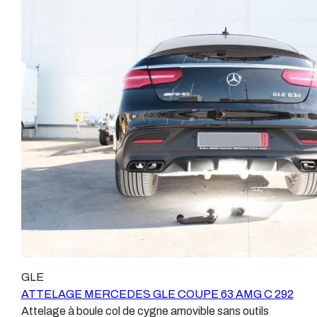
spécifiquement pour votre véhicule, se branchant aux
MERCEDES GLE COUPE C292 63S Patrick
emplacements prévus et suivant les normes
Remorques se conjugue avec ATTELAGE depuis
constructeurs. En dehors de quelques rares cas, nous
1968. Les temps ont changé depuis les premiers
ne montons jamais de faisceau appelé : adaptable,
attelages fabriqués à la demande dans l’atelier, autour
universel, modulable, smart…., et quand nous le
d’un poste à souder et d’un étau. L’évolution technique
faisons, s’il n’existe pas d’autre choix, nous utilisons le
et la normalisation sont passées par là. Maintenant un
plus haut de gamme du marché, le plus fiable et le plus
attelage doit être homologué, c’est le cas de tous les
stable. Il faut savoir que le montage d’un faisceau non
produits que nous proposons, sans exception ! Nous ne
conforme ou adaptable vous fera perdre tout recours et
travaillons qu’avec les marques homologuées à même
toute garantie auprès du constructeur en cas de
d’assurer le suivi de leurs produits :ATTELAGES
défaillance. Ce genre de faisceau est souvent mal
WESTFALIAATTELAGES SIARRATTELAGES
monté, alimenté par les éclairages intérieurs et fait
BRINKATTELAGES THULEATTELAGES
courir de vrai risque technique à votre véhicule. Nous
BOISNIERATTELAGES GDWATTELAGES
n’intervenons pas sur les véhicules ayant ce type de
ARAGON Le faisceau électrique est devenu le produit
montage non conforme. Voilà pourquoi il est nécessaire
le plus technique, lui aussi est soumis à normalisation et
de confier la pose d'un attelage à un professionnel
homologation. Le faisceau est connecté à votre
GLE
agréé, habitué à poser des attelages et respectant les
véhicule, il doit être prévu à cet effet, supporter les
ATTELAGE MERCEDES GLE COUPE 63 AMG C 292
normes, nous ne transigeons pas sur ces points. Les
vibrations et les contraintes auquel il peut être soumis.
Attelage à boule col de cygne amovible sans outils
différentes dénominations pour un attelage sont :