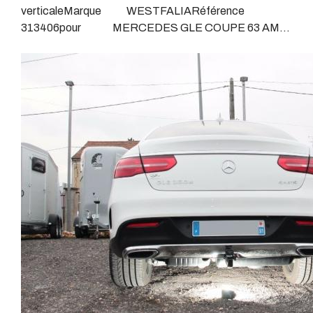
Dans certains cas le faisceau connecté modifie la
verticaleMarque WESTFALIARéférence
Attelage pour voiture, crochet d’attelage, boule pour
gestion des assistances à la conduite type EPS, ABS,
313406pour MERCEDES GLE COUPE 63 AMG
voiture, attache remorque, attache voiture, attelage
…. Nous n’installons (quand ils existent) que des
C 292Depuis juillet 2015Sans découpe de pare choc
camion, crochet voiture, attache auto, boule pour
faisceaux « d’origine », c'est-à-dire fabriqués
visible, uniquement sur le dessousPoids maxi tractable
remorque, boule d’arrimage, crochet d’attache.
spécifiquement pour votre véhicule, se branchant aux
3500 kgValeur S 140 kgPoids de l'attelage 30
emplacements prévus et suivant les normes
kgAnhängerkupplung MERCEDES GLE COUPE 63
constructeurs. En dehors de quelques rares cas, nous
AMGVidéo de démonstration 1Vidéo de démonstration
ne montons jamais de faisceau appelé : adaptable,
2Patrick Remorques se conjugue avec ATTELAGE
universel, modulable, smart…., et quand nous le
depuis 1968.Les temps ont changé depuis les premiers
faisons, s’il n’existe pas d’autre choix, nous utilisons le
attelages fabriqués à la demande dans l’atelier, autour
plus haut de gamme du marché, le plus fiable et le plus
d’un poste à souder et d’un étau.L’évolution technique et
stable. Il faut savoir que le montage d’un faisceau non
la normalisation sont passées par là.Maintenant un
conforme ou adaptable vous fera perdre tout recours et
attelage doit être homologué, c’est le cas de tous les
toute garantie auprès du constructeur en cas de
produits que nous proposons, sans exception !Nous ne
défaillance. Ce genre de faisceau est souvent mal
travaillons qu’avec les marques homologuées à même
monté, alimenté par les éclairages intérieurs et fait
d’assurer le suivi de leurs produits :ATTELAGES
courir de vrai risque technique à votre véhicule. Nous
WESTFALIAATTELAGES SIARRATTELAGES
n’intervenons pas sur les véhicules ayant ce type de
BRINKATTELAGES THULEATTELAGES
montage non conforme. Voilà pourquoi il est nécessaire
BOISNIERATTELAGES GDWATTELAGES