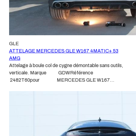
monté, alimenté par les éclairages intérieurs et fait
leurs produits :ATTELAGES
courir de vrai risque technique à votre véhicule. Nous
WESTFALIAATTELAGES SIARRATTELAGES
n’intervenons pas sur les véhicules ayant ce type de
BRINKATTELAGES THULEATTELAGES
montage non conforme. Voilà pourquoi il est nécessaire
BOISNIERATTELAGES GDWATTELAGES
de confier la pose d'un attelage à un professionnel
ARAGON Le faisceau électrique est devenu le produit
agréé, habitué à poser des attelages et respectant les
le plus technique, lui aussi est soumis à normalisation et
GLE
normes, nous ne transigeons pas sur ces points. Les
homologation. Le faisceau est connecté à votre
ATTELAGE MERCEDES GLE W167 4MATIC+ 53
différentes dénominations pour un attelage sont :
véhicule, il doit être prévu à cet effet, supporter les
AMG
Attelage pour voiture, crochet d’attelage, boule pour
vibrations et les contraintes auquel il peut être soumis.
Attelage à boule col de cygne démontable sans outils,
voiture, attache remorque, attache voiture, attelage
Dans certains cas le faisceau connecté modifie la
verticale. Marque GDWRéférence
camion, crochet voiture, attache auto, boule pour
gestion des assistances à la conduite type EPS, ABS,
2482T60pour MERCEDES GLE W167
remorque, boule d’arrimage, crochet d’attache.
…. Nous n’installons (quand ils existent) que des
4MATIC+ 53 AMGDepuis Octobre 2018 Sans découpe
faisceaux « d’origine », c'est-à-dire fabriqués
de pare choc visible, uniquement sur le retour. Poids
spécifiquement pour votre véhicule, se branchant aux
maxi tractable 3500 kgValeur S 145 kgPoids de
emplacements prévus et suivant les normes
l'attelage Anhängerkupplung MERCEDES GLE W167
constructeurs. En dehors de quelques rares cas, nous
4MATIC+ 53 AMG Patrick Remorques se conjugue
ne montons jamais de faisceau appelé : adaptable,
avec ATTELAGE depuis 1968. Les temps ont changé
universel, modulable, smart…., et quand nous le
depuis les premiers attelages fabriqués à la demande
faisons, s’il n’existe pas d’autre choix, nous utilisons le