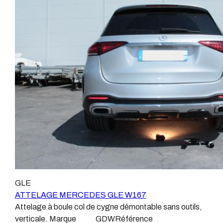
emplacements prévus et suivant les normes
Remorques se conjugue avec ATTELAGE depuis
constructeurs. En dehors de quelques rares cas, nous
1968. Les temps ont changé depuis les premiers
ne montons jamais de faisceau appelé : adaptable,
attelages fabriqués à la demande dans l’atelier, autour
universel, modulable, smart…., et quand nous le
d’un poste à souder et d’un étau. L’évolution technique
faisons, s’il n’existe pas d’autre choix, nous utilisons le
et la normalisation sont passées par là. Maintenant un
plus haut de gamme du marché, le plus fiable et le plus
attelage doit être homologué, c’est le cas de tous les
stable. Il faut savoir que le montage d’un faisceau non
produits que nous proposons, sans exception ! Nous ne
conforme ou adaptable vous fera perdre tout recours et
travaillons qu’avec les marques homologuées à même
toute garantie auprès du constructeur en cas de
d’assurer le suivi de leurs produits :ATTELAGES
défaillance. Ce genre de faisceau est souvent mal
WESTFALIAATTELAGES SIARRATTELAGES
monté, alimenté par les éclairages intérieurs et fait
BRINKATTELAGES THULEATTELAGES
courir de vrai risque technique à votre véhicule. Nous
BOISNIERATTELAGES GDWATTELAGES
n’intervenons pas sur les véhicules ayant ce type de
ARAGON Le faisceau électrique est devenu le produit
montage non conforme. Voilà pourquoi il est nécessaire
le plus technique, lui aussi est soumis à normalisation et
de confier la pose d'un attelage à un professionnel
homologation. Le faisceau est connecté à votre
GLE
agréé, habitué à poser des attelages et respectant les
véhicule, il doit être prévu à cet effet, supporter les
ATTELAGE MERCEDES GLE W167
normes, nous ne transigeons pas sur ces points. Les
vibrations et les contraintes auquel il peut être soumis.
Attelage à boule col de cygne démontable sans outils,
différentes dénominations pour un attelage sont
Dans certains cas le faisceau connecté modifie la
verticale. Marque GDWRéférence
:Attelage pour voiture, crochet d’attelage, boule pour