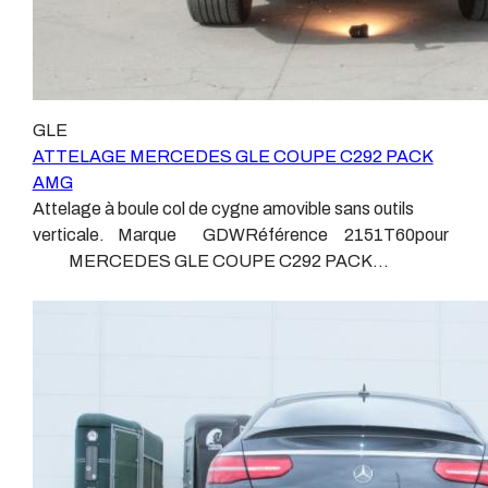
GLE
ATTELAGE MERCEDES GLE COUPE C292 PACK
AMG
Attelage à boule col de cygne amovible sans outils
verticale. Marque GDWRéférence 2151T60pour
MERCEDES GLE COUPE C292 PACK
AMGDepuis Mars 2014 Sans découpe de pare choc
visible, uniquement sur le retour Poids maxi tractable
3500 kgValeur S 175 kgPoids de l'attelage 30.6 kg
Anhängerkupplung MERCEDES GLE COUPE C292
PACK AMG Patrick Remorques se conjugue avec
ATTELAGE depuis 1968. Les temps ont changé depuis
les premiers attelages fabriqués à la demande dans
l’atelier, autour d’un poste à souder et d’un étau.