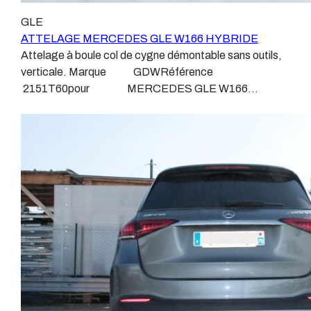
agréé, habitué à poser des attelages et respectant les
homologation. Le faisceau est connecté à votre
GLE
normes, nous ne transigeons pas sur ces points. Les
véhicule, il doit être prévu à cet effet, supporter les
ATTELAGE MERCEDES GLE W166 HYBRIDE
différentes dénominations pour un attelage sont
vibrations et les contraintes auquel il peut être soumis.
Attelage à boule col de cygne démontable sans outils,
:Attelage pour voiture, crochet d’attelage, boule pour
Dans certains cas le faisceau connecté modifie la
verticale. Marque GDWRéférence
voiture, attache remorque, attache voiture, attelage
gestion des assistances à la conduite type EPS, ABS,
2151T60pour MERCEDES GLE W166
camion, crochet voiture, attache auto, boule pour
…. Nous n’installons (quand ils existent) que des
HYBRIDEDe Avril 2015 à Septembre 2018 Sans
remorque, boule d’arrimage, crochet d’attache.
faisceaux « d’origine », c'est-à-dire fabriqués
découpe de pare choc visible, uniquement sur le retour.
spécifiquement pour votre véhicule, se branchant aux
Poids maxi tractable 3500 kgValeur S 145 kgPoids de
emplacements prévus et suivant les normes
l'attelage Anhängerkupplung MERCEDES GLE W166
constructeurs. En dehors de quelques rares cas, nous
HYBRIDE Patrick Remorques se conjugue avec
ne montons jamais de faisceau appelé : adaptable,
ATTELAGE depuis 1968. Les temps ont changé depuis
universel, modulable, smart…., et quand nous le
les premiers attelages fabriqués à la demande dans
faisons, s’il n’existe pas d’autre choix, nous utilisons le
l’atelier, autour d’un poste à souder et d’un étau.
plus haut de gamme du marché, le plus fiable et le plus
L’évolution technique et la normalisation sont passées
stable. Il faut savoir que le montage d’un faisceau non
par là. Maintenant un attelage doit être homologué,
conforme ou adaptable vous fera perdre tout recours et
c’est le cas de tous les produits que nous proposons,
toute garantie auprès du constructeur en cas de
sans exception ! Nous ne travaillons qu’avec les
défaillance. Ce genre de faisceau est souvent mal
marques homologuées à même d’assurer le suivi de