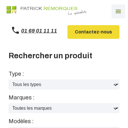
Panneau de gestion des cookies
menu
01 69 01 11 11
Contactez-nous
Rechercher un produit
Type :
Marques :
Modèles :