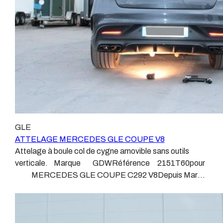
L’évolution technique et la normalisation sont passées
par là. Maintenant un attelage doit être homologué,
c’est le cas de tous les produits que nous proposons,
sans exception ! Nous ne travaillons qu’avec les
marques homologuées à même d’assurer le suivi de
leurs produits :ATTELAGES
WESTFALIAATTELAGES SIARRATTELAGES
BRINKATTELAGES THULEATTELAGES
BOISNIERATTELAGES GDWATTELAGES
ARAGON Le faisceau électrique est devenu le produit
le plus technique, lui aussi est soumis à normalisation et
GLE
homologation. Le faisceau est connecté à votre
ATTELAGE MERCEDES GLE COUPE V8
véhicule, il doit être prévu à cet effet, supporter les
Attelage à boule col de cygne amovible sans outils
vibrations et les contraintes auquel il peut être soumis.
verticale. Marque GDWRéférence 2151T60pour
Dans certains cas le faisceau connecté modifie la
MERCEDES GLE COUPE C292 V8Depuis Mars
gestion des assistances à la conduite type EPS, ABS,
2014 Sans découpe de pare choc visible, uniquement
…. Nous n’installons (quand ils existent) que des
sur le retour Poids maxi tractable 3500 kgValeur S 175
faisceaux « d’origine », c'est-à-dire fabriqués
kgPoids de l'attelage 30.6 kg Anhängerkupplung
spécifiquement pour votre véhicule, se branchant aux
MERCEDES GLE COUPE C292 V8 Patrick