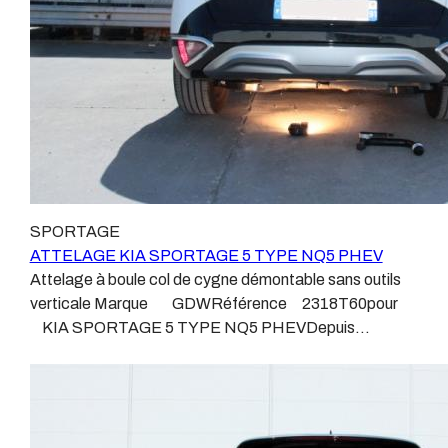
produits que nous proposons, sans exception ! Nous ne
travaillons qu’avec les marques homologuées à même
d’assurer le suivi de leurs produits :ATTELAGES
WESTFALIAATTELAGES SIARRATTELAGES
BRINKATTELAGES THULEATTELAGES
BOISNIERATTELAGES GDWATTELAGES
ARAGON Le faisceau électrique est devenu le produit
le plus technique, lui aussi est soumis à normalisation et
homologation. Le faisceau est connecté à votre
véhicule, il doit être prévu à cet effet, supporter les
SPORTAGE
vibrations et les contraintes auquel il peut être soumis.
ATTELAGE KIA SPORTAGE 5 TYPE NQ5 PHEV
Dans certains cas le faisceau connecté modifie la
Attelage à boule col de cygne démontable sans outils
gestion des assistances à la conduite type EPS, ABS,
verticale Marque GDWRéférence 2318T60pour
…. Nous n’installons (quand ils existent) que des
KIA SPORTAGE 5 TYPE NQ5 PHEVDepuis
faisceaux « d’origine », c'est-à-dire fabriqués
Septembre 2021 Sans découpe de pare choc visible,
spécifiquement pour votre véhicule, se branchant aux
uniquement en dessous. Poids maxi tractable 2300
emplacements prévus et suivant les normes
kgValeur S 120 kgPoids de l'attelage
constructeurs. En dehors de quelques rares cas, nous
Anhängerkupplung KIA SPORTAGE 5 TYPE NQ5
ne montons jamais de faisceau appelé : adaptable,
PHEV Patrick Remorques se conjugue avec