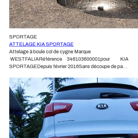
courir de vrai risque technique à votre véhicule. Nous
BRINKATTELAGES THULEATTELAGES
n’intervenons pas sur les véhicules ayant ce type de
BOISNIERATTELAGES GDWATTELAGES
montage non conforme. Voilà pourquoi il est nécessaire
ARAGONLe faisceau électrique est devenu le produit le
de confier la pose d'un attelage à un professionnel
plus technique, lui aussi est soumis à normalisation et
agréé, habitué à poser des attelages et respectant les
homologation.Le faisceau est connecté à votre
SPORTAGE
normes, nous ne transigeons pas sur ces points. Les
véhicule, il doit être prévu à cet effet, supporter les
ATTELAGE KIA SPORTAGE
différentes dénominations pour un attelage sont :
vibrations et les contraintes auquel il peut être soumis.
Attelage à boule col de cygne Marque
Attelage pour voiture, crochet d’attelage, boule pour
Dans certains cas le faisceau connecté modifie la
WESTFALIARéférence 346103600001pour KIA
voiture, attache remorque, attache voiture, attelage
gestion des assistances à la conduite type EPS, ABS,
SPORTAGEDepuis février 2016Sans découpe de pare
camion, crochet voiture, attache auto, boule pour
….Nous n’installons (quand ils existent) que des
choc visible, uniquement en dessous.Poids maxi
remorque, boule d’arrimage, crochet d’attache.
faisceaux « d’origine », c'est-à-dire fabriqués
tractable 2200 kgValeur S 100 kgPoids de l'attelage
spécifiquement pour votre véhicule, se branchant aux
kg Anhängerkupplung KIA SPORTAGEPatrick
emplacements prévus et suivant les normes
Remorques se conjugue avec ATTELAGE depuis
constructeurs.En dehors de quelques rares cas, nous
1968.Les temps ont changé depuis les premiers
ne montons jamais de faisceau appelé : adaptable,
attelages fabriqués à la demande dans l’atelier, autour
universel, modulable, smart…., et quand nous le
d’un poste à souder et d’un étau.L’évolution technique et
faisons, s’il n’existe pas d’autre choix, nous utilisons le
la normalisation sont passées par là.Maintenant un
plus haut de gamme du marché, le plus fiable et le plus
attelage doit être homologué, c’est le cas de tous les
stable.Il faut savoir que le montage d’un faisceau non