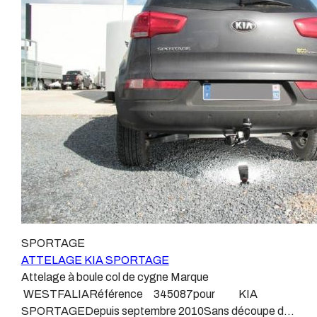
universel, modulable, smart…., et quand nous le
ATTELAGE depuis 1968.Les temps ont changé depuis
faisons, s’il n’existe pas d’autre choix, nous utilisons le
les premiers attelages fabriqués à la demande dans
plus haut de gamme du marché, le plus fiable et le plus
l’atelier, autour d’un poste à souder et d’un
stable.Il faut savoir que le montage d’un faisceau non
étau.L’évolution technique et la normalisation sont
conforme ou adaptable vous fera perdre tout recours et
passées par là.Maintenant un attelage doit être
toute garantie auprès du constructeur en cas de
homologué, c’est le cas de tous les produits que nous
défaillance. Ce genre de faisceau est souvent mal
proposons, sans exception !Nous ne travaillons qu’avec
monté, alimenté par les éclairages intérieurs et fait
les marques homologuées à même d’assurer le suivi de
courir de vrai risque technique à votre véhicule.Nous
leurs produits :ATTELAGES
n’intervenons pas sur les véhicules ayant ce type de
WESTFALIAATTELAGES SIARRATTELAGES
montage non conforme.Voilà pourquoi il est nécessaire
BRINKATTELAGES THULEATTELAGES
de confier la pose d'un attelage à un professionnel
BOISNIERATTELAGES GDWATTELAGES
agréé, habitué à poser des attelages et respectant les
ARAGONLe faisceau électrique est devenu le produit le
normes, nous ne transigeons pas sur ces points.Les
plus technique, lui aussi est soumis à normalisation et
SPORTAGE
différentes dénominations pour un attelage sont
homologation.Le faisceau est connecté à votre
ATTELAGE KIA SPORTAGE
:Attelage pour voiture, crochet d’attelage, boule pour
véhicule, il doit être prévu à cet effet, supporter les
Attelage à boule col de cygne Marque
voiture, attache remorque, attache voiture, attelage
vibrations et les contraintes auquel il peut être soumis.
WESTFALIARéférence 345087pour KIA
camion, crochet voiture, attache auto, boule pour
Dans certains cas le faisceau connecté modifie la
SPORTAGEDepuis septembre 2010Sans découpe de
remorque, boule d’arrimage, crochet d’attache.