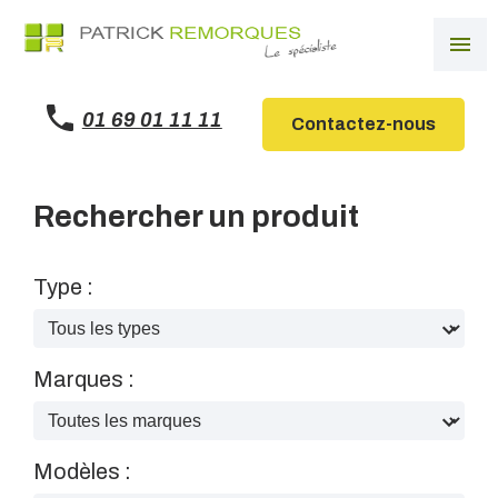
Panneau de gestion des cookies
menu
01 69 01 11 11
Contactez-nous
Rechercher un produit
Type :
Marques :
Modèles :