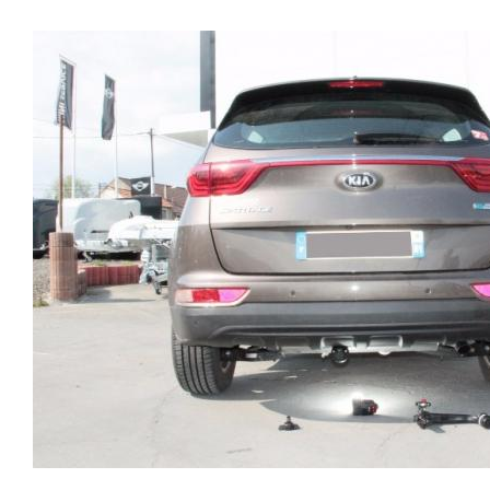
gestion des assistances à la conduite type EPS, ABS,
2021 Sans découpe de pare choc visible, uniquement
…. Nous n’installons (quand ils existent) que des
en dessous. Poids maxi tractable 2300 kgValeur S 120
faisceaux « d’origine », c'est-à-dire fabriqués
kgPoids de l'attelage Anhängerkupplung KIA
spécifiquement pour votre véhicule, se branchant aux
SPORTAGE 5 TYPE NQ5 Patrick Remorques se
emplacements prévus et suivant les normes
conjugue avec ATTELAGE depuis 1968. Les temps ont
constructeurs. En dehors de quelques rares cas, nous
changé depuis les premiers attelages fabriqués à la
ne montons jamais de faisceau appelé : adaptable,
demande dans l’atelier, autour d’un poste à souder et
universel, modulable, smart…., et quand nous le
d’un étau. L’évolution technique et la normalisation sont
faisons, s’il n’existe pas d’autre choix, nous utilisons le
passées par là. Maintenant un attelage doit être
plus haut de gamme du marché, le plus fiable et le plus
homologué, c’est le cas de tous les produits que nous
stable. Il faut savoir que le montage d’un faisceau non
proposons, sans exception ! Nous ne travaillons
conforme ou adaptable vous fera perdre tout recours et
qu’avec les marques homologuées à même d’assurer le
toute garantie auprès du constructeur en cas de
suivi de leurs produits :ATTELAGES
défaillance. Ce genre de faisceau est souvent mal
WESTFALIAATTELAGES SIARRATTELAGES
monté, alimenté par les éclairages intérieurs et fait
BRINKATTELAGES THULEATTELAGES
courir de vrai risque technique à votre véhicule. Nous
BOISNIERATTELAGES GDWATTELAGES
n’intervenons pas sur les véhicules ayant ce type de
ARAGON Le faisceau électrique est devenu le produit
montage non conforme. Voilà pourquoi il est nécessaire
le plus technique, lui aussi est soumis à normalisation et
de confier la pose d'un attelage à un professionnel
homologation. Le faisceau est connecté à votre