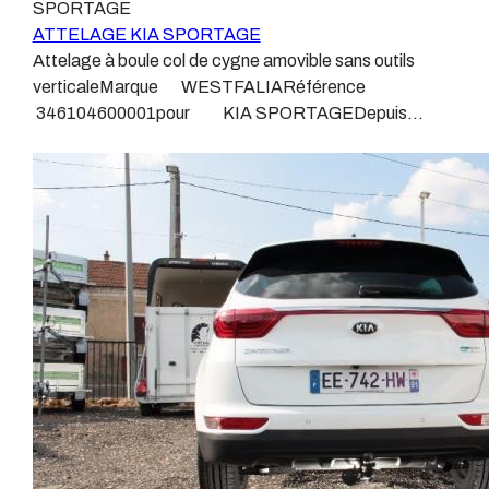
SPORTAGE
agréé, habitué à poser des attelages et respectant les
véhicule, il doit être prévu à cet effet, supporter les
ATTELAGE KIA SPORTAGE
normes, nous ne transigeons pas sur ces points. Les
vibrations et les contraintes auquel il peut être soumis.
Attelage à boule col de cygne amovible sans outils
différentes dénominations pour un attelage sont :
Dans certains cas le faisceau connecté modifie la
verticaleMarque WESTFALIARéférence
Attelage pour voiture, crochet d’attelage, boule pour
gestion des assistances à la conduite type EPS, ABS,
346104600001pour KIA SPORTAGEDepuis
voiture, attache remorque, attache voiture, attelage
…. Nous n’installons (quand ils existent) que des
févirer 2016Sans découpe de pare choc.Poids maxi
camion, crochet voiture, attache auto, boule pour
faisceaux « d’origine », c'est-à-dire fabriqués
tractable 2200 kgValeur S 100 kgPoids de l'attelage 27
remorque, boule d’arrimage, crochet d’attache.
spécifiquement pour votre véhicule, se branchant aux
kgAnhängerkupplung KIA SPORTAGEVidéo de
emplacements prévus et suivant les normes
démonstration 1Vidéo de démonstration 2Patrick
constructeurs. En dehors de quelques rares cas, nous
Remorques se conjugue avec ATTELAGE depuis
ne montons jamais de faisceau appelé : adaptable,
1968.Les temps ont changé depuis les premiers
universel, modulable, smart…., et quand nous le
attelages fabriqués à la demande dans l’atelier, autour
faisons, s’il n’existe pas d’autre choix, nous utilisons le
d’un poste à souder et d’un étau.L’évolution technique et
plus haut de gamme du marché, le plus fiable et le plus
la normalisation sont passées par là.Maintenant un
stable. Il faut savoir que le montage d’un faisceau non
attelage doit être homologué, c’est le cas de tous les
conforme ou adaptable vous fera perdre tout recours et
produits que nous proposons, sans exception !Nous ne
toute garantie auprès du constructeur en cas de
travaillons qu’avec les marques homologuées à même
défaillance. Ce genre de faisceau est souvent mal
d’assurer le suivi de leurs produits :ATTELAGES
monté, alimenté par les éclairages intérieurs et fait
WESTFALIAATTELAGES SIARRATTELAGES