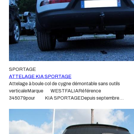
produits que nous proposons, sans exception !Nous ne
conforme ou adaptable vous fera perdre tout recours et
travaillons qu’avec les marques homologuées à même
toute garantie auprès du constructeur en cas de
d’assurer le suivi de leurs produits :ATTELAGES
défaillance. Ce genre de faisceau est souvent mal
WESTFALIAATTELAGES SIARRATTELAGES
monté, alimenté par les éclairages intérieurs et fait
BRINKATTELAGES THULEATTELAGES
courir de vrai risque technique à votre véhicule.Nous
BOISNIERATTELAGES GDWATTELAGES
n’intervenons pas sur les véhicules ayant ce type de
ARAGONLe faisceau électrique est devenu le produit le
montage non conforme.Voilà pourquoi il est nécessaire
plus technique, lui aussi est soumis à normalisation et
de confier la pose d'un attelage à un professionnel
homologation.Le faisceau est connecté à votre
agréé, habitué à poser des attelages et respectant les
véhicule, il doit être prévu à cet effet, supporter les
SPORTAGE
normes, nous ne transigeons pas sur ces points.Les
vibrations et les contraintes auquel il peut être soumis.
ATTELAGE KIA SPORTAGE
différentes dénominations pour un attelage sont
Dans certains cas le faisceau connecté modifie la
Attelage à boule col de cygne démontable sans outils
:Attelage pour voiture, crochet d’attelage, boule pour
gestion des assistances à la conduite type EPS, ABS,
verticaleMarque WESTFALIARéférence
voiture, attache remorque, attache voiture, attelage
….Nous n’installons (quand ils existent) que des
345079pour KIA SPORTAGEDepuis septembre
camion, crochet voiture, attache auto, boule pour
faisceaux « d’origine », c'est-à-dire fabriqués
2010Sans découpe de pare choc visible, uniquement en
remorque, boule d’arrimage, crochet d’attache.
spécifiquement pour votre véhicule, se branchant aux
dessous.Poids maxi tractable 2400 kgValeur S 80
emplacements prévus et suivant les normes
kgPoids de l'attelage 23 kg Anhängerkupplung KIA
constructeurs.En dehors de quelques rares cas, nous
SPORTAGEVidéo de démonstration 1Vidéo de
ne montons jamais de faisceau appelé : adaptable,
démonstration 2Patrick Remorques se conjugue avec