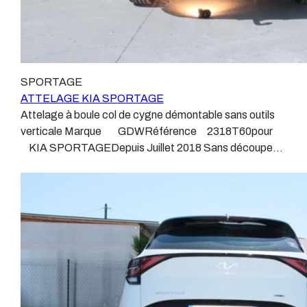
SPORTAGE
ATTELAGE KIA SPORTAGE
Attelage à boule col de cygne démontable sans outils
verticale Marque GDWRéférence 2318T60pour
KIA SPORTAGEDepuis Juillet 2018 Sans découpe
de pare choc visible, uniquement en dessous. Poids
maxi tractable 2300 kgValeur S 120 kgPoids de
l'attelage 23 kg Anhängerkupplung KIA SPORTAGE
Patrick Remorques se conjugue avec ATTELAGE
depuis 1968. Les temps ont changé depuis les premiers
attelages fabriqués à la demande dans l’atelier, autour
d’un poste à souder et d’un étau. L’évolution technique
et la normalisation sont passées par là. Maintenant un
attelage doit être homologué, c’est le cas de tous les