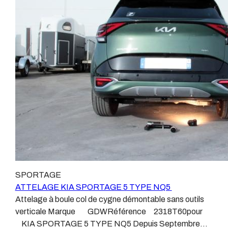
universel, modulable, smart…., et quand nous le
ATTELAGE depuis 1968. Les temps ont changé depuis
faisons, s’il n’existe pas d’autre choix, nous utilisons le
les premiers attelages fabriqués à la demande dans
plus haut de gamme du marché, le plus fiable et le plus
l’atelier, autour d’un poste à souder et d’un étau.
stable. Il faut savoir que le montage d’un faisceau non
L’évolution technique et la normalisation sont passées
conforme ou adaptable vous fera perdre tout recours et
par là. Maintenant un attelage doit être homologué,
toute garantie auprès du constructeur en cas de
c’est le cas de tous les produits que nous proposons,
défaillance. Ce genre de faisceau est souvent mal
sans exception ! Nous ne travaillons qu’avec les
monté, alimenté par les éclairages intérieurs et fait
marques homologuées à même d’assurer le suivi de
courir de vrai risque technique à votre véhicule. Nous
leurs produits :ATTELAGES
n’intervenons pas sur les véhicules ayant ce type de
WESTFALIAATTELAGES SIARRATTELAGES
montage non conforme. Voilà pourquoi il est nécessaire
BRINKATTELAGES THULEATTELAGES
de confier la pose d'un attelage à un professionnel
BOISNIERATTELAGES GDWATTELAGES
agréé, habitué à poser des attelages et respectant les
ARAGON Le faisceau électrique est devenu le produit
normes, nous ne transigeons pas sur ces points. Les
le plus technique, lui aussi est soumis à normalisation et
SPORTAGE
différentes dénominations pour un attelage sont :
homologation. Le faisceau est connecté à votre
ATTELAGE KIA SPORTAGE 5 TYPE NQ5
Attelage pour voiture, crochet d’attelage, boule pour
véhicule, il doit être prévu à cet effet, supporter les
Attelage à boule col de cygne démontable sans outils
voiture, attache remorque, attache voiture, attelage
vibrations et les contraintes auquel il peut être soumis.
verticale Marque GDWRéférence 2318T60pour
camion, crochet voiture, attache auto, boule pour
Dans certains cas le faisceau connecté modifie la
KIA SPORTAGE 5 TYPE NQ5 Depuis Septembre
remorque, boule d’arrimage, crochet d’attache.