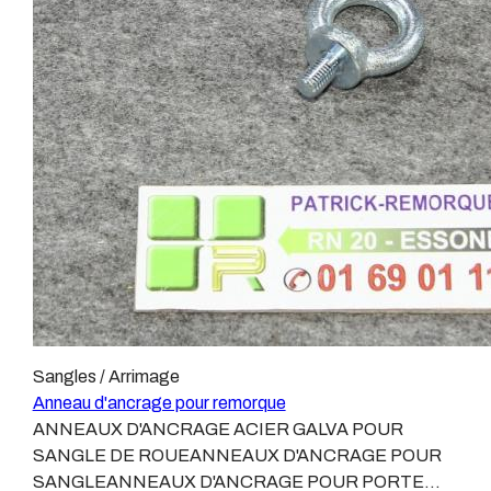
plancher:les petits 10,5 x 30les grands 12,5 x 35Nous
avons developpé pour les grands une sangle de roue
spécifique : Sangle roue LIDERPour les petits, le trou
de 10,5 ne permet pas de proposer un crochet assez
solide par rapport à la capacité de la sangle.Nous vous
proposons donc l'utilisation de ce petit anneau amovible
qui permet de passer le crochet des sangles de
roue.Caractéristiques de l'anneau ALFEM 162 pour
sangles de roue :Diamètre extérieur : 54Diamètre
intérieur : 29Diamètre du corps de l'anneau : 12 mmPour
boulon de 12 (clé de 19)Poids avec boulon et rondelle :
180 gRéférence : ALFEM 162Matériel disponible à
notre dépot de Ballainvilliers.Expédition possible.
Sangles / Arrimage
Anneau d'ancrage pour remorque
ANNEAUX D'ANCRAGE ACIER GALVA POUR
SANGLE DE ROUEANNEAUX D'ANCRAGE POUR
SANGLEANNEAUX D'ANCRAGE POUR PORTE