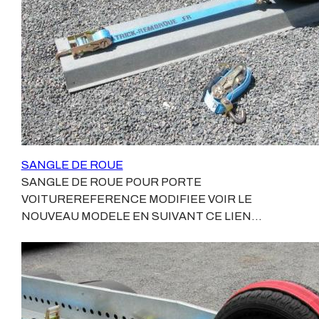
notre magasin de BallainvilliersExpédition possible
SANGLE DE ROUE
SANGLE DE ROUE POUR PORTE
VOITUREREFERENCE MODIFIEE VOIR LE
NOUVEAU MODELE EN SUIVANT CE LIEN
:SANGLE DE ROUE NEWSangle de roue destinée à
l'arrimage des voitures sur les remorques porte voiture
le permettant.(Rails perforés et renforcés, nous
consulter)Longueur de la sangle : 2,5 mètresLargeur : 5
cmCharge de rupture de la sangle : 6000KgElasticité :
7 % d'allongement (norme Européénne)Masse : 2.520