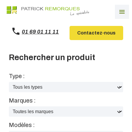
Panneau de gestion des cookies
menu
01 69 01 11 11
Contactez-nous
Rechercher un produit
Type :
Marques :
Modèles :