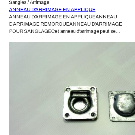
Sangles / Arrimage
ANNEAU D'ARRIMAGE EN APPLIQUE
ANNEAU D'ARRIMAGE EN APPLIQUEANNEAU
D'ARRIMAGE REMORQUEANNEAU D'ARRIMAGE
POUR SANGLAGECet anneau d'arrimage peut se
fixer sur tous types de plancherL'anneau en applique se
fixe à l'aide de 2 vis de 10 mm.Cet anneau laissera une
sur-épaisseur de 14 mm Il est rabattable manuellement
dans les 2 positions : arrière ou
avantDimensions : Dimensiosn totales : 100 x 55 x 14
mmEntraxe : 60 mm2 Trous de 10 mmTrou central de
l'anneau : 40 mmSanglage lourd.Matériel en stock à
notre magasin de BallainvilliersExpédition possible