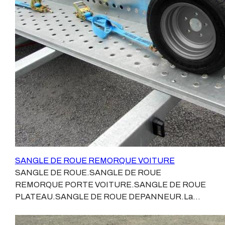
KgCe produit vous assurera une fixation de qualité,
rapide à mettre en oeuvre.Le cliquet et les crochets sur
en acier bichromaté.Les différents éléments sont
détaillables.Expédition possible.
SANGLE DE ROUE REMORQUE VOITURE
SANGLE DE ROUE.SANGLE DE ROUE
REMORQUE PORTE VOITURE.SANGLE DE ROUE
PLATEAU.SANGLE DE ROUE DEPANNEUR.La
solution la plus simple, la plus rapide et la plus sure pour
arrimer une voiture sur une remorque.Sangle de roue