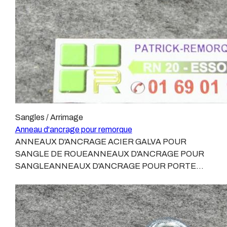
solide par rapport à la capacité de la sangle.Nous vous
proposons donc l'utilisation de ce petit anneau amovible
qui permet de passer le crochet des sangles de
roue.Caractéristiques de l'anneau pour sangles de roue
:Diamètre extérieur : 37Diamètre intérieur : 20Pour
boulon de 8Poids avec boulon et rondelle : 72
gRéférence : 250.286Expédition possible.
Sangles / Arrimage
Anneau d'ancrage pour remorque
ANNEAUX D'ANCRAGE ACIER GALVA POUR
SANGLE DE ROUEANNEAUX D'ANCRAGE POUR
SANGLEANNEAUX D'ANCRAGE POUR PORTE
VOITURE LIDERVendue à l'unité:1 Anneau + boulon et
2 rondellesSur les remorques porte voiture de marque
LIDER, l'utilisation des sangles de roues n'est pas
toujours possible.Sur les remorques porte voiture
LIDER, il existe deux tailles de trous dans le