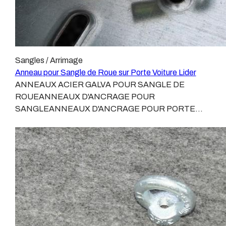
Sangles / Arrimage
Anneau pour Sangle de Roue sur Porte Voiture Lider
ANNEAUX ACIER GALVA POUR SANGLE DE
ROUEANNEAUX D'ANCRAGE POUR
SANGLEANNEAUX D'ANCRAGE POUR PORTE
VOITURE LIDERVendue à l'unité:1 Anneau + boulon et
2 rondellesSur les remorques porte voiture de marque
LIDER, l'utilisation des sangles de roues n'est pas
toujours possible.Sur les remorques porte voiture
LIDER, il existe deux tailles de trous dans le
plancher:les petits 10,5 x 30les grands 12,5 x 35Nous
avons developpé pour les grands une sangle de roue
spécifique : Sangle roue LIDERPour les petits, le trou
de 10,5 ne permet pas de proposer un crochet assez