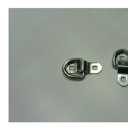
VOITURE LIDERVendue à l'unité:1 Anneau + écrou +
rondelleSur les remorques porte voiture de marque
LIDER, l'utilisation des sangles de roues n'est pas
toujours possible.Sur les remorques porte voiture
LIDER, il existe deux tailles de trous dans le
plancher:les petits 10,5 x 30les grands 12,5 x 35Nous
avons developpé pour les grands une sangle de roue
spécifique : Sangle roue LIDERPour les petits, le trou
de 10,5 ne permet pas de proposer un crochet assez
solide par rapport à la capacité de la sangle.Nous vous
proposons donc l'utilisation de ce petit anneau amovible
qui permet de passer le crochet des sangles de
roue.Caractéristiques de l'anneau ALMAG 012 pour
sangles de roue :Diamètre extérieur : 54Diamètre
intérieur : 29Diamètre du corps de l'anneau : 12 mmTige
diamètre 12 longueur 20 mmPoids avec boulon et
rondelle : 200 gRéférence : ALMAG 012Matériel
disponible à notre dépot de Ballainvilliers.Expédition
possible.