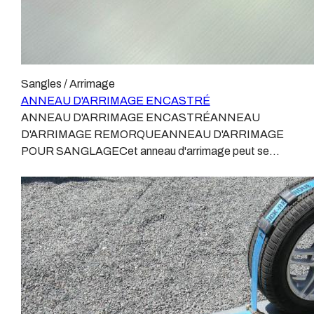
Sangles / Arrimage
ANNEAU D'ARRIMAGE ENCASTRÉ
ANNEAU D'ARRIMAGE ENCASTRÉANNEAU
D'ARRIMAGE REMORQUEANNEAU D'ARRIMAGE
POUR SANGLAGECet anneau d'arrimage peut se
fixer sur un plancher bois Nous recommandons de le
fixer sur un plancher de 12 mm d'épaisseur
minimum.L'anneau encastré se fixe à l'aide de 4 vis de 6
mm.Il faudra un trou central de 80 mm.Cet anneau
laissera une sur-épaisseur de 2.5 mm Il est rabattable
grâce à un ressort le remettant dans sa position
initiale.Dimensions : Dimensiosn totales : 102 x 95 x 25
mmEntraxe : 73 x 80 mm4 Trous de 6 mmTrou central
de l'anneau : 35 mmSanglage lourd.Matériel en stock à