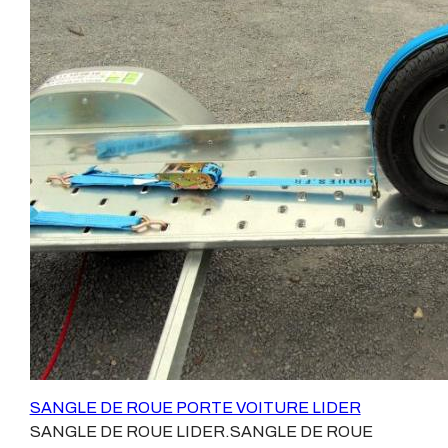
pour arrimage des véhicules sur les remorques et sur les
plateaux porte voiture.Nouvelles sangles de roue,
toujours aussi solide, toujours aussi pratique, toujours
aussi efficaces.Le patins caoutchouc des anciens
modèles est remplacé par un fourreau antidérapant qui
se bloque plus facilement sur le pneu et permet une mise
en place plus rapide.Dans le cas des pneus slick, le
fourreau de la sangle de roue diminue l'empreinte.En
cas de crevaison lente, cette nouvelle sangle de roue
reste plus et mieux en place.Sangle de roue conforme
aux nouvelles normes des dépanneurs.Caractéristiques
techniques des sangles de roue:Masse : 2,5
KgLongueur totale dépliée : 3 mètres.largeur sangle : 5
cmLargeur fourreau 8 cmFourreau : nid
d'abeilleRésistance cliquet : 2500 daN3 Crochets
pivotants et démontable.Charge de la sangle : 2000
daNCoéfficient de sécurité 3Charge de rupture 6000
SANGLE DE ROUE PORTE VOITURE LIDER
Kg (daN)Elasticité 7 % (norme Eu)Cliquets et crochets
SANGLE DE ROUE LIDER.SANGLE DE ROUE
en acier bichromaté.Tige des crochets diamètre 15.