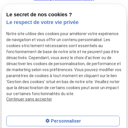
Le secret de nos cookies ?
44 Avenue de la Division Leclerc
Le respect de votre vie privée
91160 BALLAINVILLIERS
Notre site utilise des cookies pour améliorer votre expérience
de navigation et vous offrir un contenu personnalisé. Les
Du Mardi au Samedi
cookies strictement nécessaires sont essentiels au
De 9h00 à 12h30 et de 13h30 à 18h00
fonctionnement de base de notre site et ne peuvent pas être
Le Lundi sur rendez-vous.
désactivés. Cependant, vous avez le choix d'activer ou de
désactiver les cookies de personnalisation, de performance et
de marketing selon vos préférences. Vous pouvez modifier vos
paramètres de cookies à tout moment en cliquant sur le lien
Mentions
Politique de
Gestion
Plan du
'Gestion des cookies' situé en bas de notre site. Veuillez noter
légales
confidentialité
des
site
que la désactivation de certains cookies peut avoir un impact
cookies
sur certaines fonctionnalités du site.
Siret :
77556328100028
Continuer sans accepter
Personnaliser