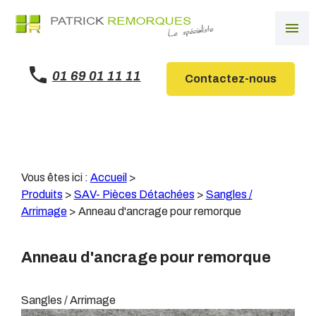
Panneau de gestion des cookies
menu
01 69 01 11 11
Contactez-nous
Vous êtes ici :
Accueil
>
Produits
>
SAV- Pièces Détachées
>
Sangles /
Arrimage
>
Anneau d'ancrage pour remorque
Anneau d'ancrage pour remorque
Sangles / Arrimage