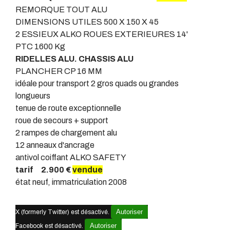
REMORQUE TOUT ALU
DIMENSIONS UTILES
500 X 150 X 45
2 ESSIEUX ALKO ROUES EXTERIEURES 14'
PTC 1600 Kg
RIDELLES ALU. CHASSIS ALU
PLANCHER CP 16 MM
idéale pour transport 2 gros quads ou grandes
longueurs
tenue de route exceptionnelle
roue de secours + support
2 rampes de chargement alu
12 anneaux d'ancrage
antivol coiffant ALKO SAFETY
tarif 2.900 €
vendue
état neuf, immatriculation 2008
Autoriser
X (formerly Twitter) est désactivé.
Autoriser
Facebook est désactivé.