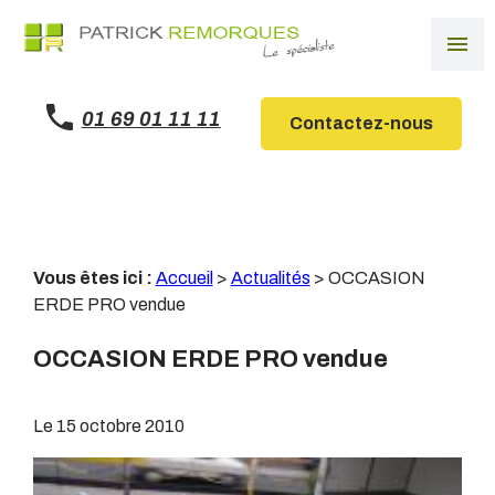
Panneau de gestion des cookies
menu
01 69 01 11 11
Contactez-nous
Vous êtes ici :
Accueil
>
Actualités
> OCCASION
ERDE PRO vendue
OCCASION ERDE PRO vendue
Le
15 octobre 2010