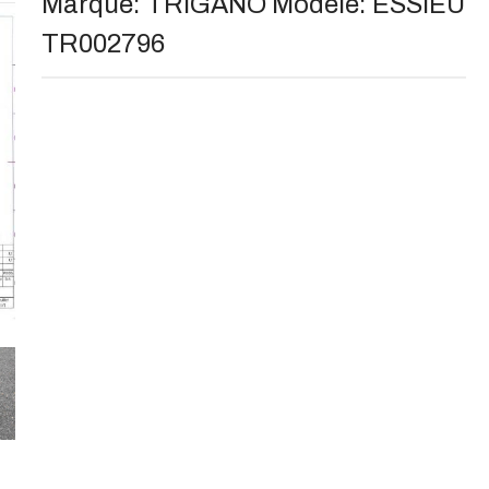
Marque:
TRIGANO
Modèle:
ESSIEU
TR002796