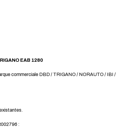
TRIGANO EAB 1280
arque commerciale DBD / TRIGANO / NORAUTO / IBI /
existantes.
R002796 :