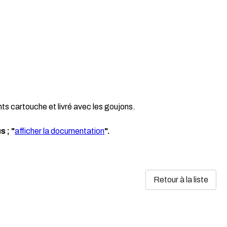
 cartouche et livré avec les goujons.
s ; "
afficher la documentation
".
Retour à la liste