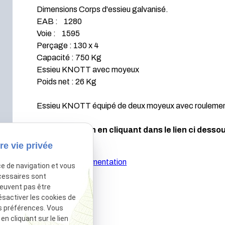
Dimensions Corps d'essieu galvanisé.
EAB : 1280
Voie : 1595
Perçage : 130 x 4
Capacité : 750 Kg
Essieu KNOTT avec moyeux
Poids net : 26 Kg
Essieu KNOTT équipé de deux moyeux avec roulements
Afficher le plan en cliquant dans le lien ci dessou
re vie privée
Afficher la documentation
ce de navigation et vous
cessaires sont
peuvent pas être
ésactiver les cookies de
s préférences. Vous
 cliquant sur le lien