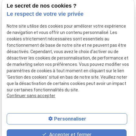
Le secret de nos cookies ?
44 Avenue de la Division Leclerc
Le respect de votre vie privée
91160 BALLAINVILLIERS
Notre site utilise des cookies pour améliorer votre expérience
de navigation et vous offrir un contenu personnalisé. Les
Du Mardi au Samedi
cookies strictement nécessaires sont essentiels au
De 9h00 à 12h30 et de 13h30 à 18h00
fonctionnement de base de notre site et ne peuvent pas être
Le Lundi sur rendez-vous.
désactivés. Cependant, vous avez le choix d'activer ou de
désactiver les cookies de personnalisation, de performance et
de marketing selon vos préférences. Vous pouvez modifier vos
paramètres de cookies à tout moment en cliquant sur le lien
Mentions
Politique de
Gestion
Plan du
'Gestion des cookies' situé en bas de notre site. Veuillez noter
légales
confidentialité
des
site
que la désactivation de certains cookies peut avoir un impact
cookies
sur certaines fonctionnalités du site.
Siret :
77556328100028
Continuer sans accepter
Personnaliser
place
contact_page
phone
Accepter et fermer