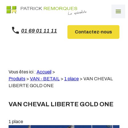
Panneau de gestion des cookies
menu
01 69 01 11 11
Contactez-nous
Vous êtes ici :
Accueil
>
Produits
>
VAN - BETAIL
>
1 place
>
VAN CHEVAL
LIBERTE GOLD ONE
VAN CHEVAL LIBERTE GOLD ONE
1 place