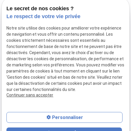
Le secret de nos cookies ?
44 Avenue de la Division Leclerc
Le respect de votre vie privée
91160 BALLAINVILLIERS
Notre site utilise des cookies pour améliorer votre expérience
de navigation et vous offrir un contenu personnalisé. Les
Du Mardi au Samedi
cookies strictement nécessaires sont essentiels au
De 9h00 à 12h30 et de 13h30 à 18h00
fonctionnement de base de notre site et ne peuvent pas être
Le Lundi sur rendez-vous.
désactivés. Cependant, vous avez le choix d'activer ou de
désactiver les cookies de personnalisation, de performance et
de marketing selon vos préférences. Vous pouvez modifier vos
paramètres de cookies à tout moment en cliquant sur le lien
Mentions
Politique de
Gestion
Plan du
'Gestion des cookies' situé en bas de notre site. Veuillez noter
légales
confidentialité
des
site
que la désactivation de certains cookies peut avoir un impact
cookies
sur certaines fonctionnalités du site.
Siret :
77556328100028
Continuer sans accepter
Personnaliser
place
contact_page
phone