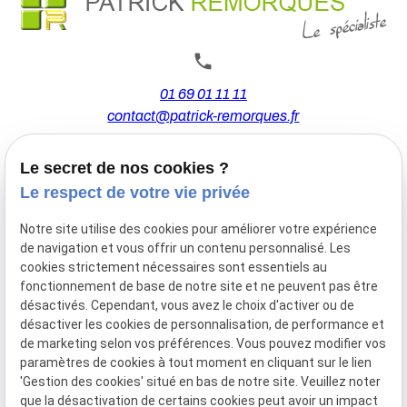
01 69 01 11 11
contact@patrick-remorques.fr
Le secret de nos cookies ?
44 Avenue de la Division Leclerc
Le respect de votre vie privée
91160 BALLAINVILLIERS
Notre site utilise des cookies pour améliorer votre expérience
de navigation et vous offrir un contenu personnalisé. Les
Du Mardi au Samedi
cookies strictement nécessaires sont essentiels au
De 9h00 à 12h30 et de 13h30 à 18h00
fonctionnement de base de notre site et ne peuvent pas être
Le Lundi sur rendez-vous.
désactivés. Cependant, vous avez le choix d'activer ou de
désactiver les cookies de personnalisation, de performance et
de marketing selon vos préférences. Vous pouvez modifier vos
paramètres de cookies à tout moment en cliquant sur le lien
Mentions
Politique de
Gestion
Plan du
'Gestion des cookies' situé en bas de notre site. Veuillez noter
légales
confidentialité
des
site
que la désactivation de certains cookies peut avoir un impact