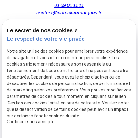
01 69 01 11 11
contact@patrick-remorques.fr
Le secret de nos cookies ?
44 Avenue de la Division Leclerc
Le respect de votre vie privée
91160 BALLAINVILLIERS
Notre site utilise des cookies pour améliorer votre expérience
de navigation et vous offrir un contenu personnalisé. Les
Du Mardi au Samedi
cookies strictement nécessaires sont essentiels au
De 9h00 à 12h30 et de 13h30 à 18h00
fonctionnement de base de notre site et ne peuvent pas être
Le Lundi sur rendez-vous.
désactivés. Cependant, vous avez le choix d'activer ou de
désactiver les cookies de personnalisation, de performance et
de marketing selon vos préférences. Vous pouvez modifier vos
paramètres de cookies à tout moment en cliquant sur le lien
Mentions
Politique de
Gestion
Plan du
'Gestion des cookies' situé en bas de notre site. Veuillez noter
légales
confidentialité
des
site
que la désactivation de certains cookies peut avoir un impact
cookies
sur certaines fonctionnalités du site.
Siret :
77556328100028
Continuer sans accepter