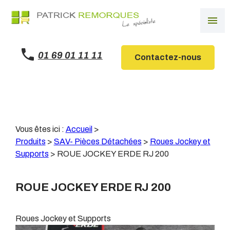
Panneau de gestion des cookies
menu
01 69 01 11 11
Contactez-nous
Vous êtes ici :
Accueil
>
Produits
>
SAV- Pièces Détachées
>
Roues Jockey et
Supports
>
ROUE JOCKEY ERDE RJ 200
ROUE JOCKEY ERDE RJ 200
Roues Jockey et Supports