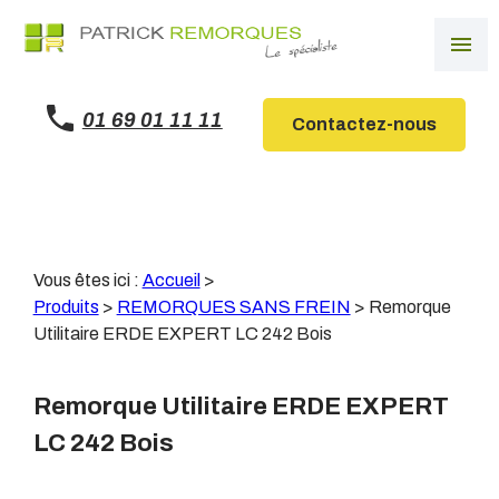
Panneau de gestion des cookies
menu
01 69 01 11 11
Contactez-nous
Vous êtes ici :
Accueil
>
Produits
>
REMORQUES SANS FREIN
>
Remorque
Utilitaire ERDE EXPERT LC 242 Bois
Remorque Utilitaire ERDE EXPERT
LC 242 Bois