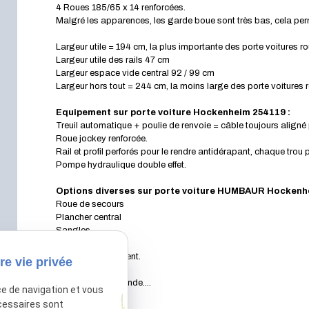
4 Roues 185/65 x 14 renforcées.
Malgré les apparences, les garde boue sont très bas, cela perme
Largeur utile = 194 cm, la plus importante des porte voitures ro
Largeur utile des rails 47 cm
Largeur espace vide central 92 / 99 cm
Largeur hors tout = 244 cm, la moins large des porte voitures r
Equipement sur porte voiture Hockenheim 254119 :
Treuil automatique + poulie de renvoie = câble toujours aligné
Roue jockey renforcée.
Rail et profil perforés pour le rendre antidérapant, chaque trou
Pompe hydraulique double effet.
Options diverses sur porte voiture HUMBAUR Hocken
Roue de secours
Plancher central
Sangles
Barre de calage.
Coffre de rangement.
re vie privée
Immatriculation.
Le reste sur demande....
ce de navigation et vous
cessaires sont