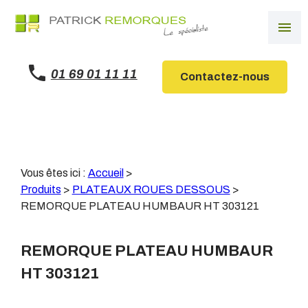
Panneau de gestion des cookies
menu
01 69 01 11 11
Contactez-nous
Vous êtes ici :
Accueil
>
Produits
>
PLATEAUX ROUES DESSOUS
>
REMORQUE PLATEAU HUMBAUR HT 303121
REMORQUE PLATEAU HUMBAUR
HT 303121