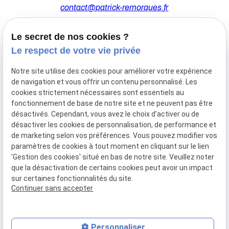
contact@patrick-remorques.fr
Le secret de nos cookies ?
44 Avenue de la Division Leclerc
Le respect de votre vie privée
91160 BALLAINVILLIERS
Notre site utilise des cookies pour améliorer votre expérience
de navigation et vous offrir un contenu personnalisé. Les
Du Mardi au Samedi
cookies strictement nécessaires sont essentiels au
De 9h00 à 12h30 et de 13h30 à 18h00
fonctionnement de base de notre site et ne peuvent pas être
Le Lundi sur rendez-vous.
désactivés. Cependant, vous avez le choix d'activer ou de
désactiver les cookies de personnalisation, de performance et
de marketing selon vos préférences. Vous pouvez modifier vos
paramètres de cookies à tout moment en cliquant sur le lien
Mentions
Politique de
Gestion
Plan du
'Gestion des cookies' situé en bas de notre site. Veuillez noter
légales
confidentialité
des
site
que la désactivation de certains cookies peut avoir un impact
cookies
sur certaines fonctionnalités du site.
Siret :
77556328100028
Continuer sans accepter
Personnaliser