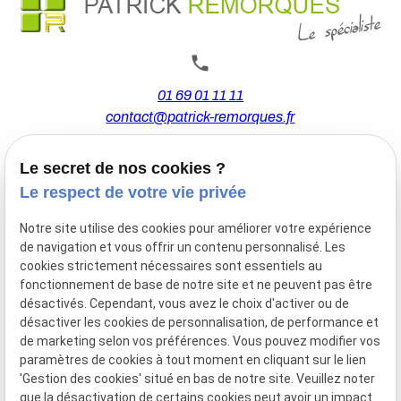
01 69 01 11 11
contact@patrick-remorques.fr
Le secret de nos cookies ?
44 Avenue de la Division Leclerc
Le respect de votre vie privée
91160 BALLAINVILLIERS
Notre site utilise des cookies pour améliorer votre expérience
de navigation et vous offrir un contenu personnalisé. Les
Du Mardi au Samedi
cookies strictement nécessaires sont essentiels au
De 9h00 à 12h30 et de 13h30 à 18h00
fonctionnement de base de notre site et ne peuvent pas être
Le Lundi sur rendez-vous.
désactivés. Cependant, vous avez le choix d'activer ou de
désactiver les cookies de personnalisation, de performance et
de marketing selon vos préférences. Vous pouvez modifier vos
paramètres de cookies à tout moment en cliquant sur le lien
Mentions
Politique de
Gestion
Plan du
'Gestion des cookies' situé en bas de notre site. Veuillez noter
légales
confidentialité
des
site
que la désactivation de certains cookies peut avoir un impact