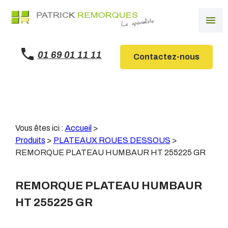
Panneau de gestion des cookies
menu
01 69 01 11 11
Contactez-nous
Vous êtes ici :
Accueil
>
Produits
>
PLATEAUX ROUES DESSOUS
>
REMORQUE PLATEAU HUMBAUR HT 255225 GR
REMORQUE PLATEAU HUMBAUR
HT 255225 GR