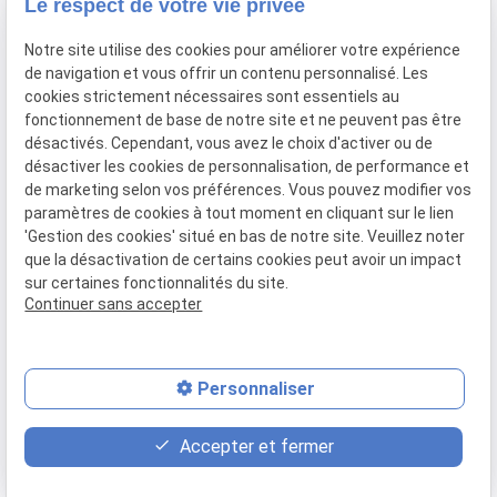
Le respect de votre vie privée
91160 BALLAINVILLIERS
Notre site utilise des cookies pour améliorer votre expérience
de navigation et vous offrir un contenu personnalisé. Les
Du Mardi au Samedi
cookies strictement nécessaires sont essentiels au
De 9h00 à 12h30 et de 13h30 à 18h00
fonctionnement de base de notre site et ne peuvent pas être
Le Lundi sur rendez-vous.
désactivés. Cependant, vous avez le choix d'activer ou de
désactiver les cookies de personnalisation, de performance et
de marketing selon vos préférences. Vous pouvez modifier vos
paramètres de cookies à tout moment en cliquant sur le lien
Mentions
Politique de
Gestion
Plan du
'Gestion des cookies' situé en bas de notre site. Veuillez noter
légales
confidentialité
des
site
que la désactivation de certains cookies peut avoir un impact
cookies
sur certaines fonctionnalités du site.
Siret :
77556328100028
Continuer sans accepter
Personnaliser
place
contact_page
phone
Accepter et fermer
Plan d'accès
Contact
01 69 01 11 11