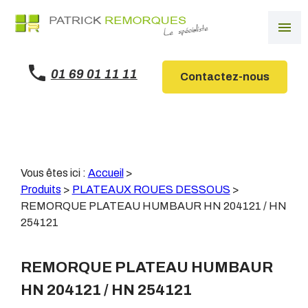
Panneau de gestion des cookies
menu
01 69 01 11 11
Contactez-nous
Vous êtes ici :
Accueil
>
Produits
>
PLATEAUX ROUES DESSOUS
>
REMORQUE PLATEAU HUMBAUR HN 204121 / HN
254121
REMORQUE PLATEAU HUMBAUR
HN 204121 / HN 254121