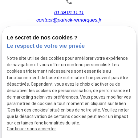
01 69 01 11 11
contact@patrick-remorques.fr
Le secret de nos cookies ?
44 Avenue de la Division Leclerc
Le respect de votre vie privée
91160 BALLAINVILLIERS
Notre site utilise des cookies pour améliorer votre expérience
de navigation et vous offrir un contenu personnalisé. Les
Du Mardi au Samedi
cookies strictement nécessaires sont essentiels au
De 9h00 à 12h30 et de 13h30 à 18h00
fonctionnement de base de notre site et ne peuvent pas être
Le Lundi sur rendez-vous.
désactivés. Cependant, vous avez le choix d'activer ou de
désactiver les cookies de personnalisation, de performance et
de marketing selon vos préférences. Vous pouvez modifier vos
paramètres de cookies à tout moment en cliquant sur le lien
Mentions
Politique de
Gestion
Plan du
'Gestion des cookies' situé en bas de notre site. Veuillez noter
légales
confidentialité
des
site
que la désactivation de certains cookies peut avoir un impact
cookies
sur certaines fonctionnalités du site.
Siret :
77556328100028
Continuer sans accepter