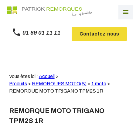
Panneau de gestion des cookies
menu
01 69 01 11 11
Contactez-nous
Vous êtes ici :
Accueil
>
Produits
>
REMORQUES MOTO(S)
>
1 moto
>
REMORQUE MOTO TRIGANO TPM2S 1R
REMORQUE MOTO TRIGANO
TPM2S 1R