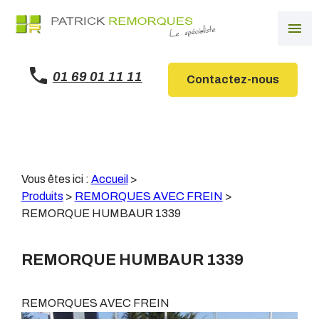
Panneau de gestion des cookies
menu
01 69 01 11 11
Contactez-nous
Vous êtes ici :
Accueil
>
Produits
>
REMORQUES AVEC FREIN
>
REMORQUE HUMBAUR 1339
REMORQUE HUMBAUR 1339
REMORQUES AVEC FREIN