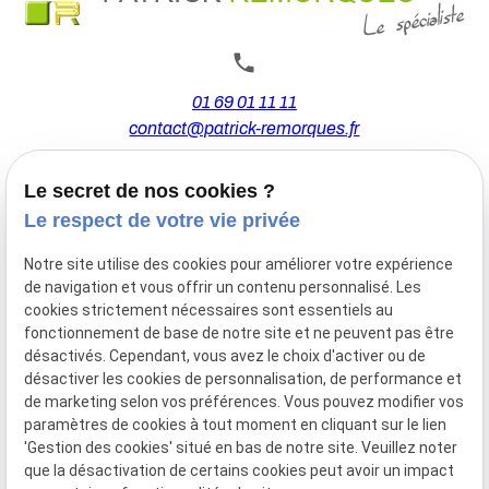
01 69 01 11 11
contact@patrick-remorques.fr
Le secret de nos cookies ?
44 Avenue de la Division Leclerc
Le respect de votre vie privée
91160 BALLAINVILLIERS
Notre site utilise des cookies pour améliorer votre expérience
de navigation et vous offrir un contenu personnalisé. Les
Du Mardi au Samedi
cookies strictement nécessaires sont essentiels au
De 9h00 à 12h30 et de 13h30 à 18h00
fonctionnement de base de notre site et ne peuvent pas être
Le Lundi sur rendez-vous.
désactivés. Cependant, vous avez le choix d'activer ou de
désactiver les cookies de personnalisation, de performance et
de marketing selon vos préférences. Vous pouvez modifier vos
paramètres de cookies à tout moment en cliquant sur le lien
Mentions
Politique de
Gestion
Plan du
'Gestion des cookies' situé en bas de notre site. Veuillez noter
légales
confidentialité
des
site
que la désactivation de certains cookies peut avoir un impact
cookies