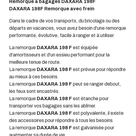
Remorque à bagages DAXARA 198F
DAXARA 198F Remorque avec frein
Dans le cadre de vos transports, du bricolage ou des
départs en vacances, vous avez besoin d’une remorque
performante, évolutive, facile à ranger et à utiliser.
La remorque
DAXARA 198 F
est équipée
d'amortisseurs et d'un essieu performant pour la
meilleure tenue de route.
La remorque
DAXARA 198 F
est prévue pour répondre
au mieux à ces besoins.
La remorque
DAXARA 198 F
peut se ranger debout,
les feux sont encastrés.
La remorque
DAXARA 198 F
est étanche pour
transporter vos bagages sans les abîmer.
La remorque
DAXARA 198 F
est polyvalente, il existe
des accessoires pour répondre à tous les besoins.
La remorque
DAXARA 198 F
est galvanisée pour
augmenter sa durée de vie.