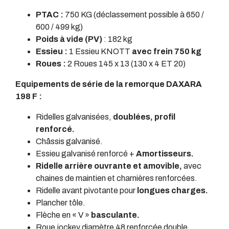
PTAC :
750 KG (déclassement possible à 650 /
600 / 499 kg)
Poids à vide (PV)
: 182 kg
Essieu :
1 Essieu KNOTT
avec frein 750 kg
Roues :
2 Roues 145 x 13 (130 x 4 ET 20)
Equipements de série de la remorque DAXARA
198 F :
Ridelles galvanisées,
doublées, profil
renforcé.
Châssis galvanisé.
Essieu galvanisé renforcé +
Amortisseurs.
Ridelle arrière ouvrante et amovible,
avec
chaines de maintien et charnières renforcées.
Ridelle avant pivotante pour
longues charges.
Plancher tôle.
Flèche en « V »
basculante.
Roue jockey diamètre 48 renforcée double