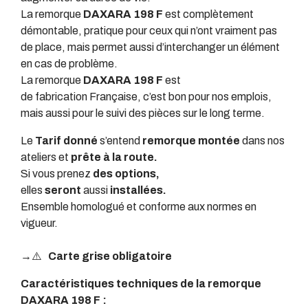
La remorque
DAXARA 198 F
est complètement
démontable, pratique pour ceux qui n’ont vraiment pas
de place, mais permet aussi d’interchanger un élément
en cas de problème.
La remorque
DAXARA 198 F
est
de fabrication Française, c’est bon pour nos emplois,
mais aussi pour le suivi des pièces sur le long terme.
Le
Tarif donné
s’entend
remorque montée
dans nos
ateliers et
prête à la route.
Si vous prenez
des options,
elles
seront
aussi
installées.
Ensemble homologué et conforme aux normes en
vigueur.
→⚠️
Carte grise obligatoire
Caractéristiques techniques de la remorque
DAXARA 198 F :