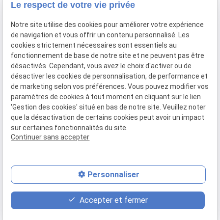
Le respect de votre vie privée
91160 BALLAINVILLIERS
Notre site utilise des cookies pour améliorer votre expérience
de navigation et vous offrir un contenu personnalisé. Les
Du Mardi au Samedi
cookies strictement nécessaires sont essentiels au
De 9h00 à 12h30 et de 13h30 à 18h00
fonctionnement de base de notre site et ne peuvent pas être
Le Lundi sur rendez-vous.
désactivés. Cependant, vous avez le choix d'activer ou de
désactiver les cookies de personnalisation, de performance et
de marketing selon vos préférences. Vous pouvez modifier vos
paramètres de cookies à tout moment en cliquant sur le lien
Mentions
Politique de
Gestion
Plan du
'Gestion des cookies' situé en bas de notre site. Veuillez noter
légales
confidentialité
des
site
que la désactivation de certains cookies peut avoir un impact
cookies
sur certaines fonctionnalités du site.
Siret :
77556328100028
Continuer sans accepter
Personnaliser
place
contact_page
phone
Accepter et fermer
Plan d'accès
Contact
01 69 01 11 11