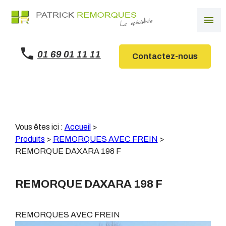
Panneau de gestion des cookies
menu
01 69 01 11 11
Contactez-nous
Vous êtes ici :
Accueil
>
Produits
>
REMORQUES AVEC FREIN
>
REMORQUE DAXARA 198 F
REMORQUE DAXARA 198 F
REMORQUES AVEC FREIN