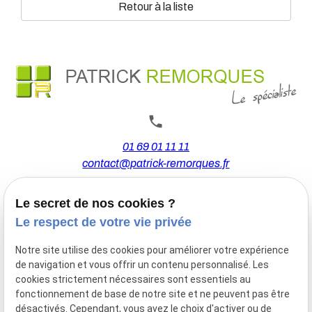
Retour à la liste
01 69 01 11 11
contact@patrick-remorques.fr
Le secret de nos cookies ?
44 Avenue de la Division Leclerc
Le respect de votre vie privée
91160 BALLAINVILLIERS
Notre site utilise des cookies pour améliorer votre expérience
de navigation et vous offrir un contenu personnalisé. Les
Du Mardi au Samedi
cookies strictement nécessaires sont essentiels au
De 9h00 à 12h30 et de 13h30 à 18h00
fonctionnement de base de notre site et ne peuvent pas être
Le Lundi sur rendez-vous.
désactivés. Cependant, vous avez le choix d'activer ou de