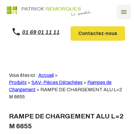
Panneau de gestion des cookies
menu
01 69 01 11 11
Contactez-nous
Vous êtes ici :
Accueil
>
Produits
>
SAV- Pièces Détachées
>
Rampes de
Chargement
>
RAMPE DE CHARGEMENT ALU L=2
M 6655
RAMPE DE CHARGEMENT ALU L=2
M 6655