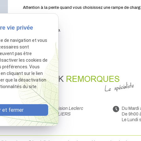
Attention à la pente quand vous choisissez une rampe de char
Vendue à l'unité.
re vie privée
Expédition possible.
ce de navigation et vous
cessaires sont
peuvent pas être
ésactiver les cookies de
s préférences. Vous
 cliquant sur le lien
ter que la désactivation
ionnalités du site.
44 Avenue de la Division Leclerc
Du Mardi
 et fermer
91160 BALLAINVILLIERS
De 9h00 
Le Lundi 