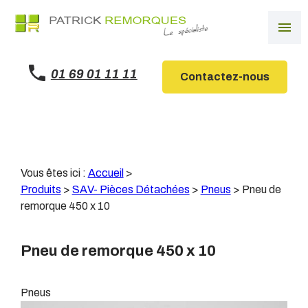
Panneau de gestion des cookies
menu
01 69 01 11 11
Contactez-nous
Vous êtes ici :
Accueil
>
Produits
>
SAV- Pièces Détachées
>
Pneus
>
Pneu de
remorque 450 x 10
Pneu de remorque 450 x 10
Pneus