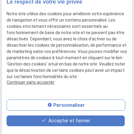
Le respect de votre vie privée
91160 BALLAINVILLIERS
Notre site utilise des cookies pour améliorer votre expérience
de navigation et vous offrir un contenu personnalisé. Les
Du Mardi au Samedi
cookies strictement nécessaires sont essentiels au
De 9h00 à 12h30 et de 13h30 à 18h00
fonctionnement de base de notre site et ne peuvent pas être
Le Lundi sur rendez-vous.
désactivés. Cependant, vous avez le choix d'activer ou de
désactiver les cookies de personnalisation, de performance et
de marketing selon vos préférences. Vous pouvez modifier vos
paramètres de cookies à tout moment en cliquant sur le lien
Mentions
Politique de
Gestion
Plan du
'Gestion des cookies' situé en bas de notre site. Veuillez noter
légales
confidentialité
des
site
que la désactivation de certains cookies peut avoir un impact
cookies
sur certaines fonctionnalités du site.
Siret :
77556328100028
Continuer sans accepter
Personnaliser
place
contact_page
phone
Accepter et fermer
Plan d'accès
Contact
01 69 01 11 11