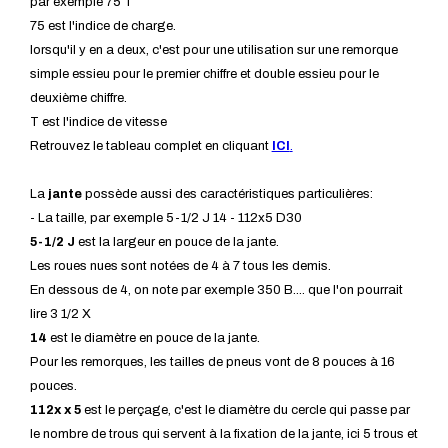
par exemple 75 T
75 est l'indice de charge.
lorsqu'il y en a deux, c'est pour une utilisation sur une remorque
simple essieu pour le premier chiffre et double essieu pour le
deuxième chiffre.
T est l'indice de vitesse
Retrouvez le tableau complet en cliquant
ICI
.
La
jante
possède aussi des caractéristiques particulières:
- La taille, par exemple 5-1/2 J 14 - 112x5 D30
5-1/2 J
est la largeur en pouce de la jante.
Les roues nues sont notées de 4 à 7 tous les demis.
En dessous de 4, on note par exemple 350 B.... que l'on pourrait
lire 3 1/2 X
14
est le diamètre en pouce de la jante.
Pour les remorques, les tailles de pneus vont de 8 pouces à 16
pouces.
112x x 5
est le perçage, c'est le diamètre du cercle qui passe par
le nombre de trous qui servent à la fixation de la jante, ici 5 trous et