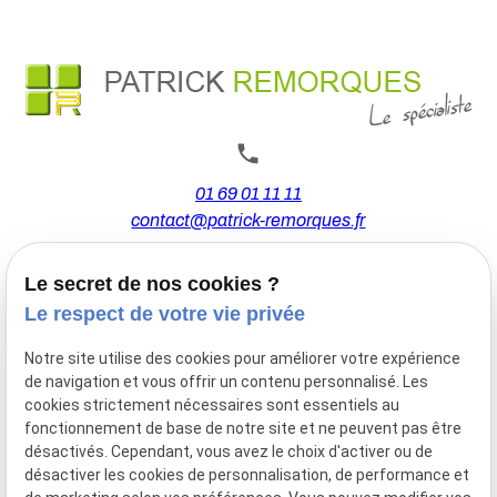
01 69 01 11 11
contact@patrick-remorques.fr
Le secret de nos cookies ?
44 Avenue de la Division Leclerc
Le respect de votre vie privée
91160 BALLAINVILLIERS
Notre site utilise des cookies pour améliorer votre expérience
de navigation et vous offrir un contenu personnalisé. Les
Du Mardi au Samedi
cookies strictement nécessaires sont essentiels au
De 9h00 à 12h30 et de 13h30 à 18h00
fonctionnement de base de notre site et ne peuvent pas être
Le Lundi sur rendez-vous.
désactivés. Cependant, vous avez le choix d'activer ou de
désactiver les cookies de personnalisation, de performance et