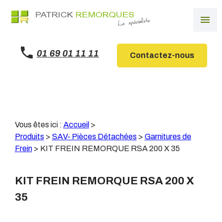
Panneau de gestion des cookies
menu
01 69 01 11 11
Contactez-nous
Vous êtes ici :
Accueil
>
Produits
>
SAV- Pièces Détachées
>
Garnitures de
Frein
>
KIT FREIN REMORQUE RSA 200 X 35
KIT FREIN REMORQUE RSA 200 X
35