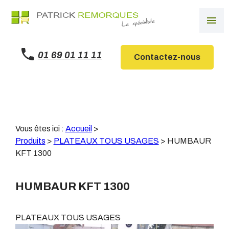
Panneau de gestion des cookies
menu
01 69 01 11 11
Contactez-nous
Vous êtes ici :
Accueil
>
Produits
>
PLATEAUX TOUS USAGES
>
HUMBAUR
KFT 1300
HUMBAUR KFT 1300
PLATEAUX TOUS USAGES