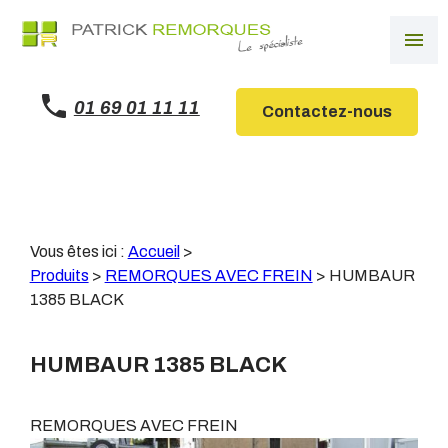
Panneau de gestion des cookies
menu
01 69 01 11 11
Contactez-nous
Vous êtes ici :
Accueil
>
Produits
>
REMORQUES AVEC FREIN
>
HUMBAUR
1385 BLACK
HUMBAUR 1385 BLACK
REMORQUES AVEC FREIN