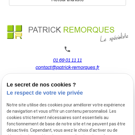
01 69 01 11 11
contact@patrick-remorques.fr
Le secret de nos cookies ?
44 Avenue de la Division Leclerc
Le respect de votre vie privée
91160 BALLAINVILLIERS
Notre site utilise des cookies pour améliorer votre expérience
de navigation et vous offrir un contenu personnalisé. Les
Du Mardi au Samedi
cookies strictement nécessaires sont essentiels au
De 9h00 à 12h30 et de 13h30 à 18h00
fonctionnement de base de notre site et ne peuvent pas être
Le Lundi sur rendez-vous.
désactivés. Cependant, vous avez le choix d'activer ou de