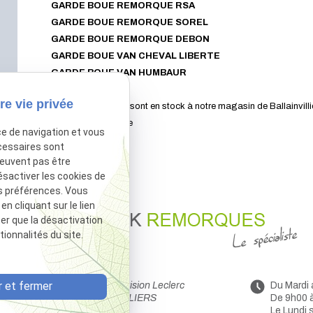
GARDE BOUE REMORQUE RSA
GARDE BOUE REMORQUE SOREL
GARDE BOUE REMORQUE DEBON
GARDE BOUE VAN CHEVAL LIBERTE
GARDE BOUE VAN HUMBAUR
re vie privée
Ces gardes boues sont en stock à notre magasin de Ballainvilli
Expédition possible
ce de navigation et vous
cessaires sont
peuvent pas être
ésactiver les cookies de
s préférences. Vous
 cliquant sur le lien
ter que la désactivation
ionnalités du site.
 et fermer
44 Avenue de la Division Leclerc
Du Mardi
91160 BALLAINVILLIERS
De 9h00 
Le Lundi 