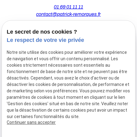
01 69 01 11 11
contact@patrick-remorques.fr
Le secret de nos cookies ?
44 Avenue de la Division Leclerc
Le respect de votre vie privée
91160 BALLAINVILLIERS
Notre site utilise des cookies pour améliorer votre expérience
de navigation et vous offrir un contenu personnalisé. Les
Du Mardi au Samedi
cookies strictement nécessaires sont essentiels au
De 9h00 à 12h30 et de 13h30 à 18h00
fonctionnement de base de notre site et ne peuvent pas être
Le Lundi sur rendez-vous.
désactivés. Cependant, vous avez le choix d'activer ou de
désactiver les cookies de personnalisation, de performance et
de marketing selon vos préférences. Vous pouvez modifier vos
paramètres de cookies à tout moment en cliquant sur le lien
Mentions
Politique de
Gestion
Plan du
'Gestion des cookies' situé en bas de notre site. Veuillez noter
légales
confidentialité
des
site
que la désactivation de certains cookies peut avoir un impact
cookies
sur certaines fonctionnalités du site.
Siret :
77556328100028
Continuer sans accepter