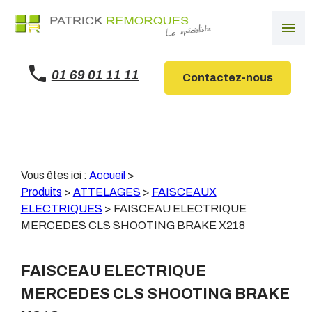
Panneau de gestion des cookies
menu
01 69 01 11 11
Contactez-nous
Vous êtes ici :
Accueil
>
Produits
>
ATTELAGES
>
FAISCEAUX
ELECTRIQUES
>
FAISCEAU ELECTRIQUE
MERCEDES CLS SHOOTING BRAKE X218
FAISCEAU ELECTRIQUE
MERCEDES CLS SHOOTING BRAKE