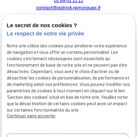
01 69 01 11 11
contact@patrick-remorques.fr
Le secret de nos cookies ?
44 Avenue de la Division Leclerc
Le respect de votre vie privée
91160 BALLAINVILLIERS
Notre site utilise des cookies pour améliorer votre expérience
de navigation et vous offrir un contenu personnalisé. Les
Du Mardi au Samedi
cookies strictement nécessaires sont essentiels au
De 9h00 à 12h30 et de 13h30 à 18h00
fonctionnement de base de notre site et ne peuvent pas être
Le Lundi sur rendez-vous.
désactivés. Cependant, vous avez le choix d'activer ou de
désactiver les cookies de personnalisation, de performance et
de marketing selon vos préférences. Vous pouvez modifier vos
paramètres de cookies à tout moment en cliquant sur le lien
Mentions
Politique de
Gestion
Plan du
'Gestion des cookies' situé en bas de notre site. Veuillez noter
légales
confidentialité
des
site
que la désactivation de certains cookies peut avoir un impact
cookies
sur certaines fonctionnalités du site.
Siret :
77556328100028
Continuer sans accepter