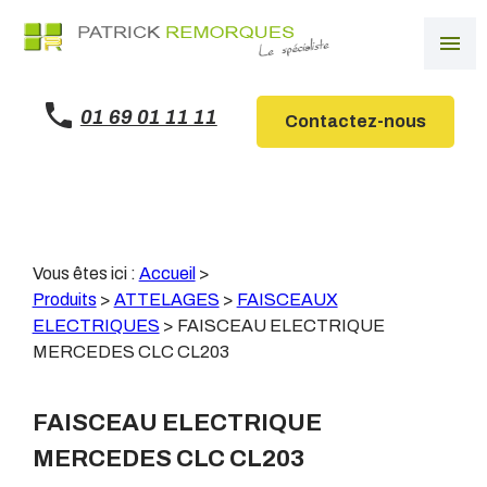
Panneau de gestion des cookies
menu
01 69 01 11 11
Contactez-nous
Vous êtes ici :
Accueil
>
Produits
>
ATTELAGES
>
FAISCEAUX
ELECTRIQUES
>
FAISCEAU ELECTRIQUE
MERCEDES CLC CL203
FAISCEAU ELECTRIQUE
MERCEDES CLC CL203