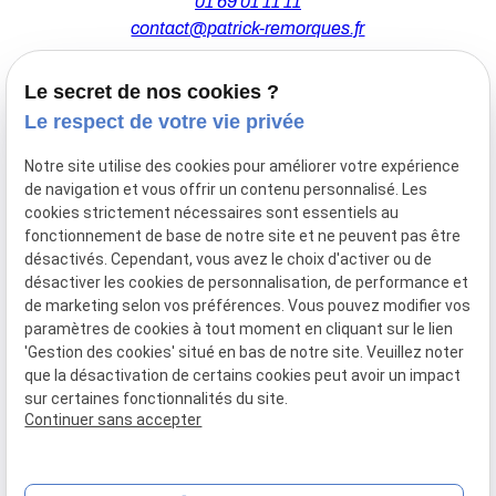
01 69 01 11 11
contact@patrick-remorques.fr
Le secret de nos cookies ?
44 Avenue de la Division Leclerc
Le respect de votre vie privée
91160 BALLAINVILLIERS
Notre site utilise des cookies pour améliorer votre expérience
de navigation et vous offrir un contenu personnalisé. Les
Du Mardi au Samedi
cookies strictement nécessaires sont essentiels au
De 9h00 à 12h30 et de 13h30 à 18h00
fonctionnement de base de notre site et ne peuvent pas être
Le Lundi sur rendez-vous.
désactivés. Cependant, vous avez le choix d'activer ou de
désactiver les cookies de personnalisation, de performance et
de marketing selon vos préférences. Vous pouvez modifier vos
paramètres de cookies à tout moment en cliquant sur le lien
Mentions
Politique de
Gestion
Plan du
'Gestion des cookies' situé en bas de notre site. Veuillez noter
légales
confidentialité
des
site
que la désactivation de certains cookies peut avoir un impact
cookies
sur certaines fonctionnalités du site.
Siret :
77556328100028
Continuer sans accepter