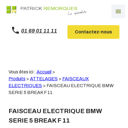
Panneau de gestion des cookies
menu
01 69 01 11 11
Contactez-nous
Vous êtes ici :
Accueil
>
Produits
>
ATTELAGES
>
FAISCEAUX
ELECTRIQUES
>
FAISCEAU ELECTRIQUE BMW
SERIE 5 BREAK F 11
FAISCEAU ELECTRIQUE BMW
SERIE 5 BREAK F 11