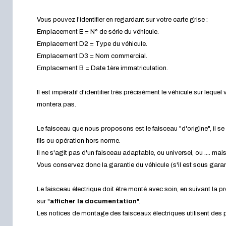
Vous pouvez l’identifier en regardant sur votre carte grise :
Emplacement E = N° de série du véhicule.
Emplacement D2 = Type du véhicule.
Emplacement D3 = Nom commercial.
Emplacement B = Date 1ère immatriculation.
Il est impératif d'identifier très précisément le véhicule sur leque
montera pas.
Le faisceau que nous proposons est le faisceau "d'origine", il
fils ou opération hors norme.
Il ne s'agit pas d'un faisceau adaptable, ou universel, ou .... ma
Vous conservez donc la garantie du véhicule (s'il est sous garan
Le faisceau électrique doit être monté avec soin, en suivant la
sur "
afficher la documentation
".
Les notices de montage des faisceaux électriques utilisent de