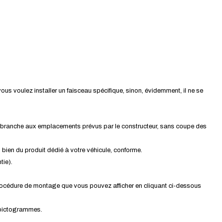
l vous voulez installer un faisceau spécifique, sinon, évidemment, il ne se
 se branche aux emplacements prévus par le constructeur, sans coupe des
is bien du produit dédié à votre véhicule, conforme.
tie).
 procédure de montage que vous pouvez afficher en cliquant ci-dessous
s pictogrammes.