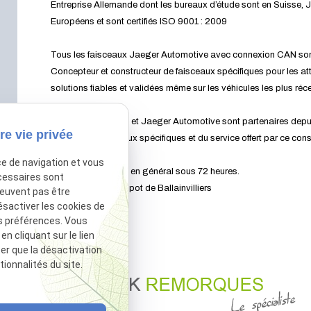
Entreprise Allemande dont les bureaux d’étude sont en Suisse
Européens et sont certifiés ISO 9001 : 2009
Tous les faisceaux Jaeger Automotive avec connexion CAN sont
Concepteur et constructeur de faisceaux spécifiques pour les 
solutions fiables et validées même sur les véhicules les plus réc
Patrick Remorques et Jaeger Automotive sont partenaires depuis 
re vie privée
qualité des faisceaux spécifiques et du service offert par ce cons
ce de navigation et vous
Matériel disponible en général sous 72 heures.
cessaires sont
En stock à notre dépot de Ballainvilliers
peuvent pas être
ésactiver les cookies de
s préférences. Vous
 cliquant sur le lien
ter que la désactivation
ionnalités du site.