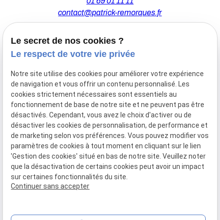
01 69 01 11 11
contact@patrick-remorques.fr
Le secret de nos cookies ?
44 Avenue de la Division Leclerc
Le respect de votre vie privée
91160 BALLAINVILLIERS
Notre site utilise des cookies pour améliorer votre expérience
de navigation et vous offrir un contenu personnalisé. Les
Du Mardi au Samedi
cookies strictement nécessaires sont essentiels au
De 9h00 à 12h30 et de 13h30 à 18h00
fonctionnement de base de notre site et ne peuvent pas être
Le Lundi sur rendez-vous.
désactivés. Cependant, vous avez le choix d'activer ou de
désactiver les cookies de personnalisation, de performance et
de marketing selon vos préférences. Vous pouvez modifier vos
paramètres de cookies à tout moment en cliquant sur le lien
Mentions
Politique de
Gestion
Plan du
'Gestion des cookies' situé en bas de notre site. Veuillez noter
légales
confidentialité
des
site
que la désactivation de certains cookies peut avoir un impact
cookies
sur certaines fonctionnalités du site.
Siret :
77556328100028
Continuer sans accepter