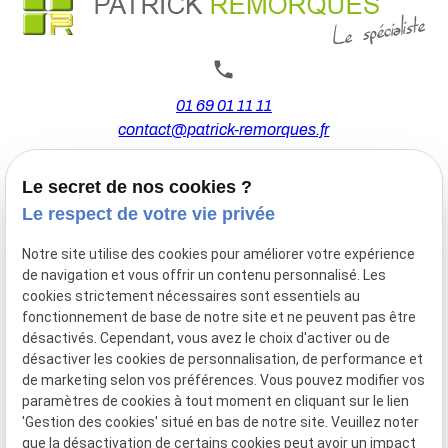
01 69 01 11 11
contact@patrick-remorques.fr
Le secret de nos cookies ?
44 Avenue de la Division Leclerc
Le respect de votre vie privée
91160 BALLAINVILLIERS
Notre site utilise des cookies pour améliorer votre expérience
de navigation et vous offrir un contenu personnalisé. Les
Du Mardi au Samedi
cookies strictement nécessaires sont essentiels au
De 9h00 à 12h30 et de 13h30 à 18h00
fonctionnement de base de notre site et ne peuvent pas être
Le Lundi sur rendez-vous.
désactivés. Cependant, vous avez le choix d'activer ou de
désactiver les cookies de personnalisation, de performance et
de marketing selon vos préférences. Vous pouvez modifier vos
paramètres de cookies à tout moment en cliquant sur le lien
Mentions
Politique de
Gestion
Plan du
'Gestion des cookies' situé en bas de notre site. Veuillez noter
légales
confidentialité
des
site
que la désactivation de certains cookies peut avoir un impact