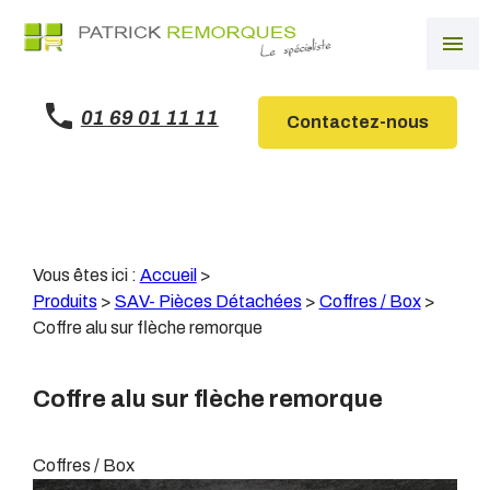
Panneau de gestion des cookies
menu
01 69 01 11 11
Contactez-nous
Vous êtes ici :
Accueil
>
Produits
>
SAV- Pièces Détachées
>
Coffres / Box
>
Coffre alu sur flèche remorque
Coffre alu sur flèche remorque
Coffres / Box