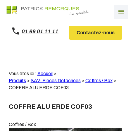
Panneau de gestion des cookies
menu
01 69 01 11 11
Contactez-nous
Vous êtes ici :
Accueil
>
Produits
>
SAV- Pièces Détachées
>
Coffres / Box
>
COFFRE ALU ERDE COF03
COFFRE ALU ERDE COF03
Coffres / Box