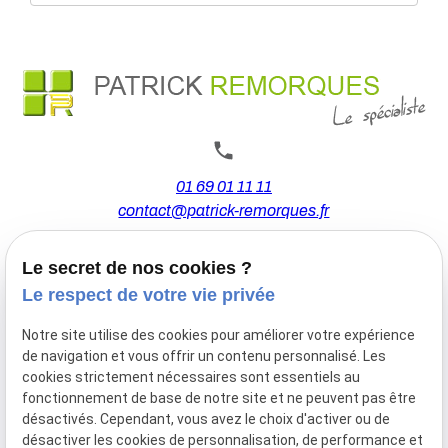
01 69 01 11 11
contact@patrick-remorques.fr
Le secret de nos cookies ?
44 Avenue de la Division Leclerc
Le respect de votre vie privée
91160 BALLAINVILLIERS
Notre site utilise des cookies pour améliorer votre expérience
de navigation et vous offrir un contenu personnalisé. Les
Du Mardi au Samedi
cookies strictement nécessaires sont essentiels au
De 9h00 à 12h30 et de 13h30 à 18h00
fonctionnement de base de notre site et ne peuvent pas être
Le Lundi sur rendez-vous.
désactivés. Cependant, vous avez le choix d'activer ou de
désactiver les cookies de personnalisation, de performance et