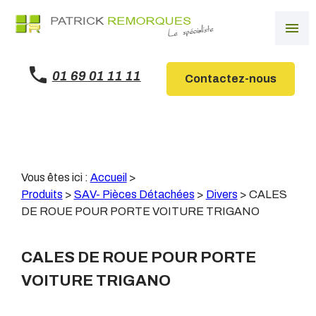
Panneau de gestion des cookies
menu
01 69 01 11 11
Contactez-nous
Vous êtes ici :
Accueil
>
Produits
>
SAV- Pièces Détachées
>
Divers
>
CALES
DE ROUE POUR PORTE VOITURE TRIGANO
CALES DE ROUE POUR PORTE
VOITURE TRIGANO