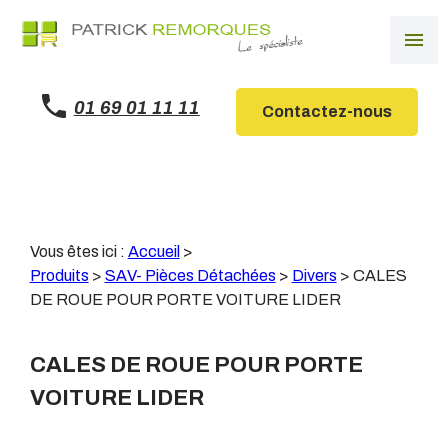
Panneau de gestion des cookies
menu
01 69 01 11 11
Contactez-nous
Vous êtes ici :
Accueil
>
Produits
>
SAV- Pièces Détachées
>
Divers
>
CALES
DE ROUE POUR PORTE VOITURE LIDER
CALES DE ROUE POUR PORTE
VOITURE LIDER