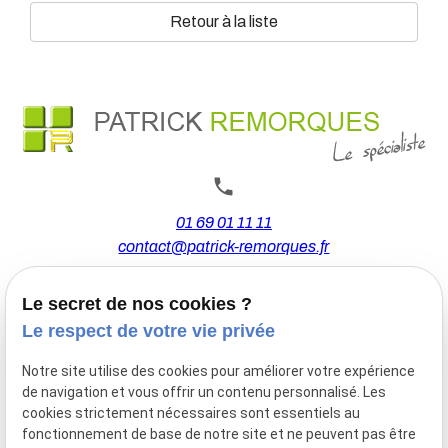
Retour à la liste
01 69 01 11 11
contact@patrick-remorques.fr
Le secret de nos cookies ?
44 Avenue de la Division Leclerc
Le respect de votre vie privée
91160 BALLAINVILLIERS
Notre site utilise des cookies pour améliorer votre expérience
de navigation et vous offrir un contenu personnalisé. Les
Du Mardi au Samedi
cookies strictement nécessaires sont essentiels au
De 9h00 à 12h30 et de 13h30 à 18h00
fonctionnement de base de notre site et ne peuvent pas être