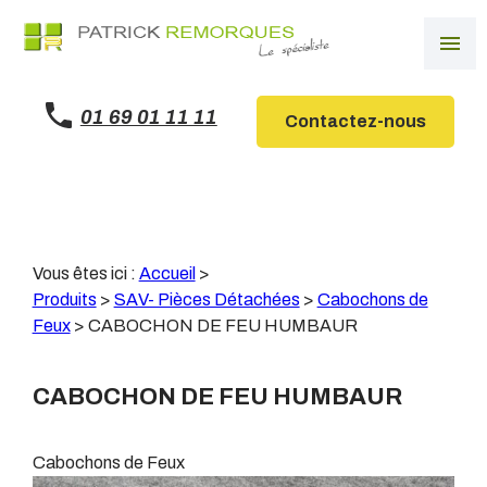
Panneau de gestion des cookies
menu
01 69 01 11 11
Contactez-nous
Vous êtes ici :
Accueil
>
Produits
>
SAV- Pièces Détachées
>
Cabochons de
Feux
>
CABOCHON DE FEU HUMBAUR
CABOCHON DE FEU HUMBAUR
Cabochons de Feux