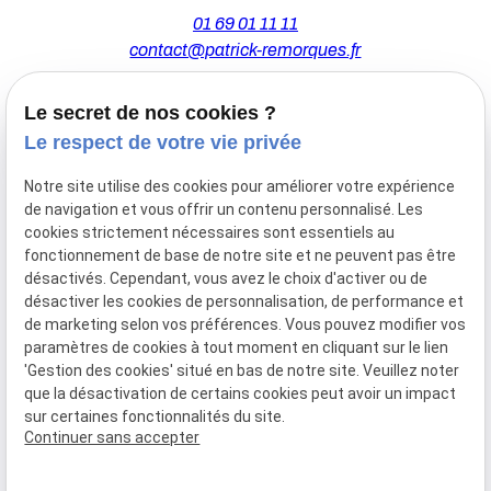
01 69 01 11 11
contact@patrick-remorques.fr
Le secret de nos cookies ?
44 Avenue de la Division Leclerc
Le respect de votre vie privée
91160 BALLAINVILLIERS
Notre site utilise des cookies pour améliorer votre expérience
de navigation et vous offrir un contenu personnalisé. Les
Du Mardi au Samedi
cookies strictement nécessaires sont essentiels au
De 9h00 à 12h30 et de 13h30 à 18h00
fonctionnement de base de notre site et ne peuvent pas être
Le Lundi sur rendez-vous.
désactivés. Cependant, vous avez le choix d'activer ou de
désactiver les cookies de personnalisation, de performance et
de marketing selon vos préférences. Vous pouvez modifier vos
paramètres de cookies à tout moment en cliquant sur le lien
Mentions
Politique de
Gestion
Plan du
'Gestion des cookies' situé en bas de notre site. Veuillez noter
légales
confidentialité
des
site
que la désactivation de certains cookies peut avoir un impact
cookies
sur certaines fonctionnalités du site.
Siret :
77556328100028
Continuer sans accepter