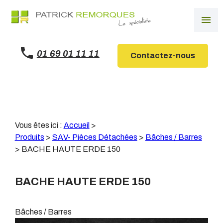
Panneau de gestion des cookies
menu
01 69 01 11 11
Contactez-nous
Vous êtes ici :
Accueil
>
Produits
>
SAV- Pièces Détachées
>
Bâches / Barres
>
BACHE HAUTE ERDE 150
BACHE HAUTE ERDE 150
Bâches / Barres