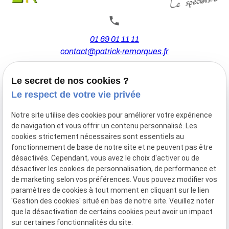
01 69 01 11 11
contact@patrick-remorques.fr
Le secret de nos cookies ?
44 Avenue de la Division Leclerc
Le respect de votre vie privée
91160 BALLAINVILLIERS
Notre site utilise des cookies pour améliorer votre expérience
de navigation et vous offrir un contenu personnalisé. Les
Du Mardi au Samedi
cookies strictement nécessaires sont essentiels au
De 9h00 à 12h30 et de 13h30 à 18h00
fonctionnement de base de notre site et ne peuvent pas être
Le Lundi sur rendez-vous.
désactivés. Cependant, vous avez le choix d'activer ou de
désactiver les cookies de personnalisation, de performance et
de marketing selon vos préférences. Vous pouvez modifier vos
paramètres de cookies à tout moment en cliquant sur le lien
Mentions
Politique de
Gestion
Plan du
'Gestion des cookies' situé en bas de notre site. Veuillez noter
légales
confidentialité
des
site
que la désactivation de certains cookies peut avoir un impact
cookies
sur certaines fonctionnalités du site.