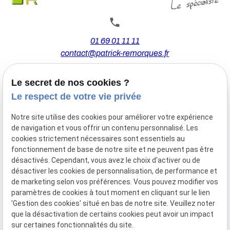
01 69 01 11 11
contact@patrick-remorques.fr
Le secret de nos cookies ?
44 Avenue de la Division Leclerc
Le respect de votre vie privée
91160 BALLAINVILLIERS
Notre site utilise des cookies pour améliorer votre expérience
de navigation et vous offrir un contenu personnalisé. Les
Du Mardi au Samedi
cookies strictement nécessaires sont essentiels au
De 9h00 à 12h30 et de 13h30 à 18h00
fonctionnement de base de notre site et ne peuvent pas être
Le Lundi sur rendez-vous.
désactivés. Cependant, vous avez le choix d'activer ou de
désactiver les cookies de personnalisation, de performance et
de marketing selon vos préférences. Vous pouvez modifier vos
paramètres de cookies à tout moment en cliquant sur le lien
Mentions
Politique de
Gestion
Plan du
'Gestion des cookies' situé en bas de notre site. Veuillez noter
légales
confidentialité
des
site
que la désactivation de certains cookies peut avoir un impact
cookies
sur certaines fonctionnalités du site.