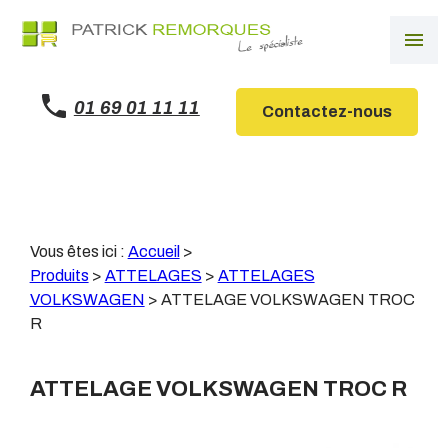
Panneau de gestion des cookies
menu
01 69 01 11 11
Contactez-nous
Vous êtes ici :
Accueil
>
Produits
>
ATTELAGES
>
ATTELAGES
VOLKSWAGEN
>
ATTELAGE VOLKSWAGEN TROC
R
ATTELAGE VOLKSWAGEN TROC R