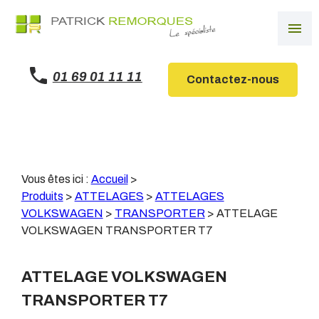
Panneau de gestion des cookies
menu
01 69 01 11 11
Contactez-nous
Vous êtes ici :
Accueil
>
Produits
>
ATTELAGES
>
ATTELAGES
VOLKSWAGEN
>
TRANSPORTER
>
ATTELAGE
VOLKSWAGEN TRANSPORTER T7
ATTELAGE VOLKSWAGEN
TRANSPORTER T7