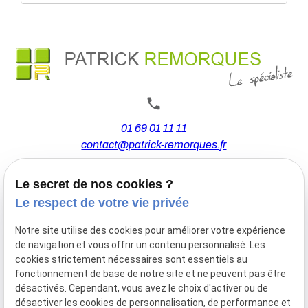
01 69 01 11 11
contact@patrick-remorques.fr
Le secret de nos cookies ?
44 Avenue de la Division Leclerc
Le respect de votre vie privée
91160 BALLAINVILLIERS
Notre site utilise des cookies pour améliorer votre expérience
de navigation et vous offrir un contenu personnalisé. Les
Du Mardi au Samedi
cookies strictement nécessaires sont essentiels au
De 9h00 à 12h30 et de 13h30 à 18h00
fonctionnement de base de notre site et ne peuvent pas être
Le Lundi sur rendez-vous.
désactivés. Cependant, vous avez le choix d'activer ou de
désactiver les cookies de personnalisation, de performance et